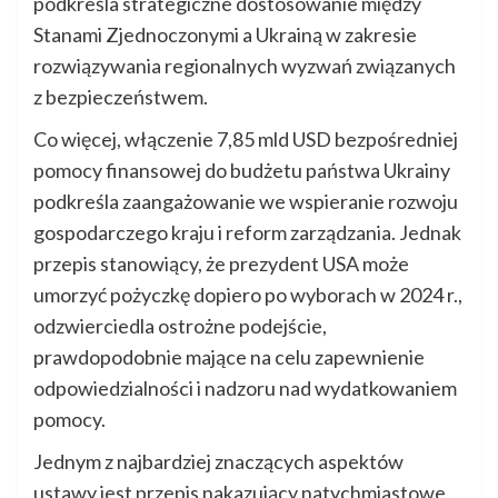
podkreśla strategiczne dostosowanie między
Stanami Zjednoczonymi a Ukrainą w zakresie
rozwiązywania regionalnych wyzwań związanych
z bezpieczeństwem.
Co więcej, włączenie 7,85 mld USD bezpośredniej
pomocy finansowej do budżetu państwa Ukrainy
podkreśla zaangażowanie we wspieranie rozwoju
gospodarczego kraju i reform zarządzania. Jednak
przepis stanowiący, że prezydent USA może
umorzyć pożyczkę dopiero po wyborach w 2024 r.,
odzwierciedla ostrożne podejście,
prawdopodobnie mające na celu zapewnienie
odpowiedzialności i nadzoru nad wydatkowaniem
pomocy.
Jednym z najbardziej znaczących aspektów
ustawy jest przepis nakazujący natychmiastowe