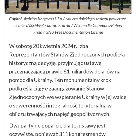
Capitol, siedziba Kongresu USA / rakieta dalekiego zasięgu powietrze-
ziemia JASSM-ER / autor: Fratria / Wikimedia Commons-Robert
Frola / GNU Free Documentation License
W sobotę 20 kwietnia 2024 r. Izba
Reprezentantów Stanów Zjednoczonych podjęła
historyczną decyzję, przyjmując ustawę
przeznaczającą prawie 61 miliardów dolarów na
pomoc dla Ukrainy. Ten monumentalny krok
podkreśla ciągłe zaangażowanie Stanów
Zjednoczonych we wspieranie Ukrainy w jej walce
o suwerenność i integralność terytorialną w
obliczu trwających napięć geopolitycznych.
Dwupartyjne poparcie dla tej ustawy jest
oczywiste, ponieważ 311 kongresmenów