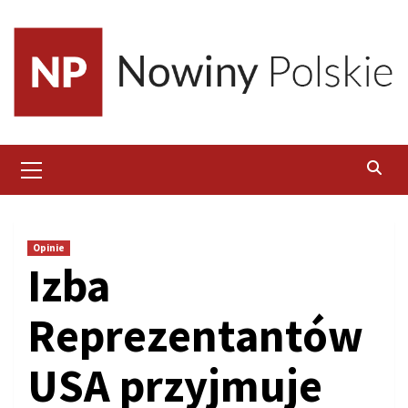
Skip
to
content
Primary
Menu
Opinie
Izba
Reprezentantów
USA przyjmuje