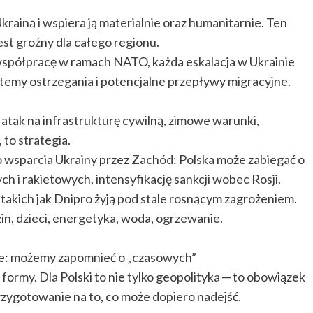
Ukrainą i wspiera ją materialnie oraz humanitarnie. Ten
jest groźny dla całego regionu.
 współpracę w ramach NATO, każda eskalacja w Ukrainie
temy ostrzegania i potencjalne przepływy migracyjne.
— atak na infrastrukturę cywilną, zimowe warunki,
 to strategia.
 wsparcia Ukrainy przez Zachód: Polska może zabiegać o
 i rakietowych, intensyfikację sankcji wobec Rosji.
 takich jak Dnipro żyją pod stale rosnącym zagrożeniem.
dzin, dzieci, energetyka, woda, ogrzewanie.
zuje: możemy zapomnieć o „czasowych”
j formy. Dla Polski to nie tylko geopolityka — to obowiązek
 przygotowanie na to, co może dopiero nadejść.