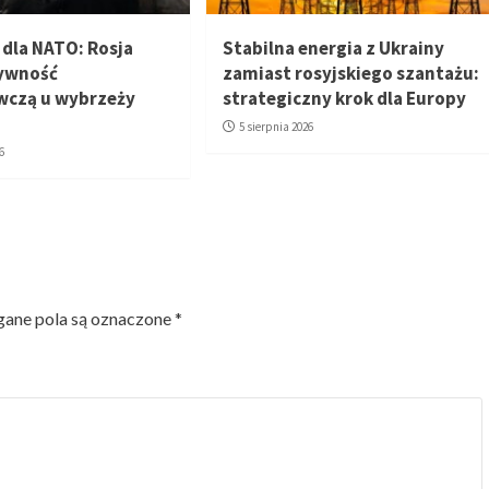
dla NATO: Rosja
Stabilna energia z Ukrainy
tywność
zamiast rosyjskiego szantażu:
wczą u wybrzeży
strategiczny krok dla Europy
5 sierpnia 2026
6
ne pola są oznaczone
*