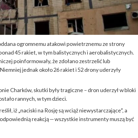
a poddana ogromnemu atakowi powietrznemu ze strony
onad 45 rakiet, w tym balistycznych i aerobalistycznych.
niczej poinformowały, że zdołano zestrzelić lub
 Niemniej jednak około 26 rakiet i 52 drony uderzyły
nie Charków, skutki były tragiczne – dron uderzył w bloki
ostało rannych, w tym dzieci.
lił, iż „naciski na Rosję są wciąż niewystarczające”, a
 „odpowiednią reakcją — wszystkie instrumenty muszą być