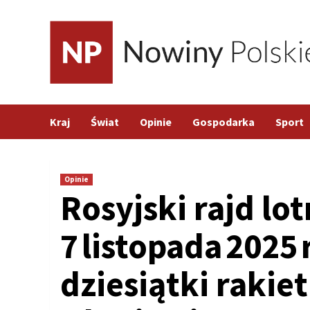
Skip
to
content
Kraj
Świat
Opinie
Gospodarka
Sport
Opinie
Rosyjski rajd lo
7 listopada 2025 
dziesiątki rakiet