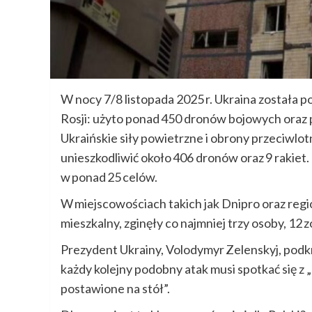
W nocy 7/8 listopada 2025 r. Ukraina został
Rosji: użyto ponad 450 dronów bojowych oraz p
Ukraińskie siły powietrzne i obrony przeciwlot
unieszkodliwić około 406 dronów oraz 9 rakiet.
w ponad 25 celów.
W miejscowościach takich jak Dnipro oraz regio
mieszkalny, zginęły co najmniej trzy osoby, 12 z
Prezydent Ukrainy, Volodymyr Zelenskyj, podkreś
każdy kolejny podobny atak musi spotkać się z
postawione na stół”.