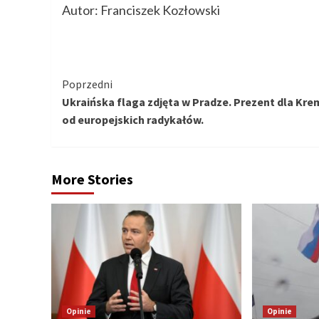
Autor: Franciszek Kozłowski
Kontynuuj
Poprzedni
Ukraińska flaga zdjęta w Pradze. Prezent dla Kre
czytanie
od europejskich radykałów.
More Stories
Opinie
Opinie