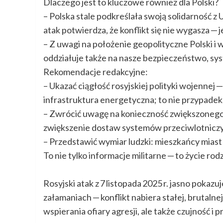
Dlaczego jest to kluczowe również dla Polski?
– Polska stale podkreślała swoją solidarność z 
atak potwierdza, że konflikt się nie wygasza — 
– Z uwagi na położenie geopolityczne Polski i
oddziałuje także na nasze bezpieczeństwo, sys
Rekomendacje redakcyjne:
– Ukazać ciągłość rosyjskiej polityki wojennej 
infrastruktura energetyczna; to nie przypadek,
– Zwrócić uwagę na konieczność zwiększonego
zwiększenie dostaw systemów przeciwlotniczych
– Przedstawić wymiar ludzki: mieszkańcy miast
To nie tylko informacje militarne — to życie ro
Rosyjski atak z 7 listopada 2025 r. jasno poka
załamaniach — konflikt nabiera stałej, brutalne
wspierania ofiary agresji, ale także czujność i