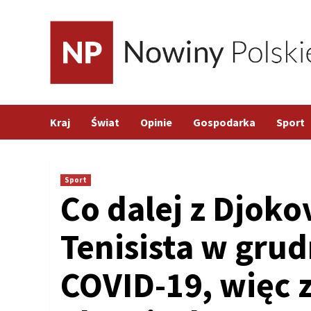
Skip
to
content
Kraj
Świat
Opinie
Gospodarka
Sport
Sport
Co dalej z Djok
Tenisista w gru
COVID-19, więc 