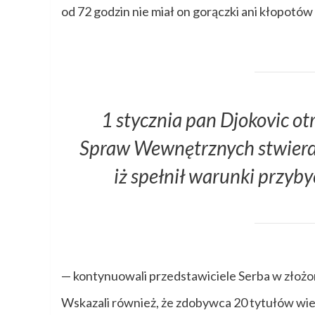
od 72 godzin nie miał on gorączki ani kłopotó
1 stycznia pan Djokovic 
Spraw Wewnętrznych stwierdz
iż spełnił warunki przyb
— kontynuowali przedstawiciele Serba w złoż
Wskazali również, że zdobywca 20 tytułów wi