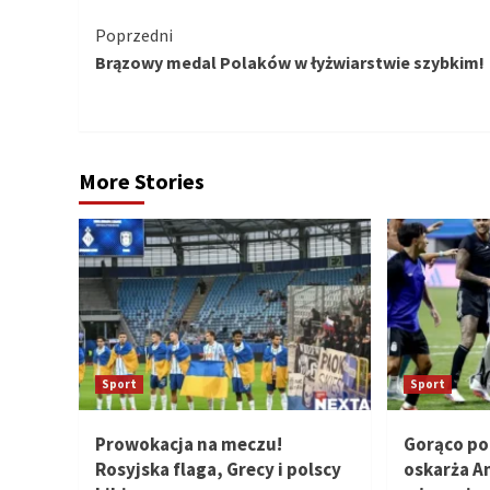
Kontynuuj
Poprzedni
Brązowy medal Polaków w łyżwiarstwie szybkim!
czytanie
More Stories
Sport
Sport
Prowokacja na meczu!
Gorąco po
Rosyjska flaga, Grecy i polscy
oskarża A