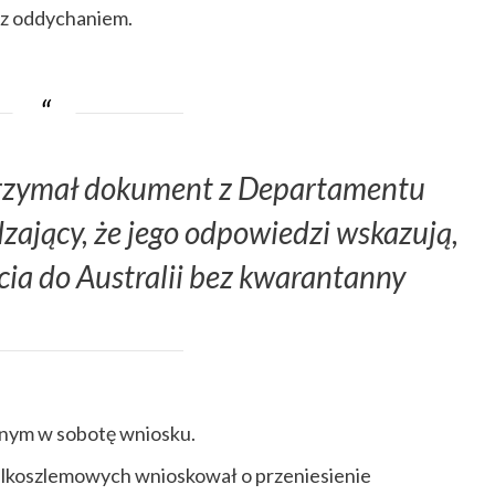
w z oddychaniem.
otrzymał dokument z Departamentu
ający, że jego odpowiedzi wskazują,
ycia do Australii bez kwarantanny
onym w sobotę wniosku.
elkoszlemowych wnioskował o przeniesienie