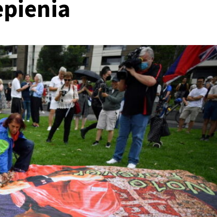
epienia