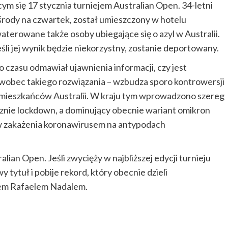
ym się 17 stycznia turniejem Australian Open. 34-letni
środy na czwartek, został umieszczony w hotelu
terowane także osoby ubiegające się o azyl w Australii.
śli jej wynik będzie niekorzystny, zostanie deportowany.
 czasu odmawiał ujawnienia informacji, czy jest
ci wobec takiego rozwiązania – wzbudza sporo kontrowersji
 mieszkańców Australii. W kraju tym wprowadzono szereg
łącznie lockdown, a dominujący obecnie wariant omikron
ów zakażenia koronawirusem na antypodach
ian Open. Jeśli zwycięży w najbliższej edycji turnieju
tytuł i pobije rekord, który obecnie dzieli
em Rafaelem Nadalem.