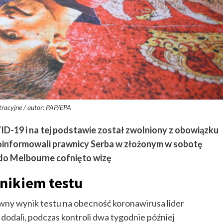
stracyjne / autor: PAP/EPA
D-19 i na tej podstawie został zwolniony z obowiązku
 poinformowali prawnicy Serba w złożonym w sobotę
 do Melbourne cofnięto wizę
nikiem testu
ywny wynik testu na obecność koronawirusa lider
dodali, podczas kontroli dwa tygodnie później