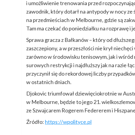
i umożliwienie trenowania przed rozpoczynając
zawodnik, który dotarł na antypody w nocy ze 
na przedmieściach w Melbourne, gdzie są zakwa
Tam ma czekać do poniedziałku na rozprawę i je
Sprawa gracza z Bałkanów – który od dłuższego
zaszczepiony, a w przeszłości nie krył niechę
zarówno w środowisku tenisowym, jak i wśród
surowych restrykcji i najdłuższy jak na razie 
przyczynił się do rekordowej liczby przypadk
w ostatnich dniach.
Djokovic triumfował dziewięciokrotnie w Austral
w Melbourne, będzie to jego 21. wielkoszlemowy 
ze Szwajcarem Rogerem Federerem i Hiszpan
Źródło:
https://wpolityce.pl