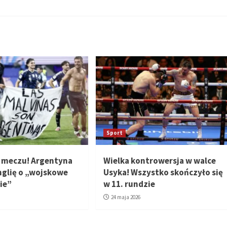
Sport
 meczu! Argentyna
Wielka kontrowersja w walce
nglię o „wojskowe
Usyka! Wszystko skończyło się
ie”
w 11. rundzie
24 maja 2026