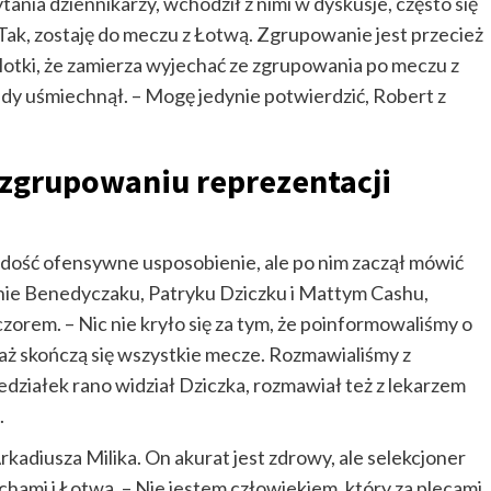
nia dziennikarzy, wchodził z nimi w dyskusje, często się
Tak, zostaję do meczu z Łotwą. Zgrupowanie jest przecież
 plotki, że zamierza wyjechać ze zgrupowania po meczu z
edy uśmiechnął. – Mogę jedynie potwierdzić, Robert z
 zgrupowaniu reprezentacji
ość ofensywne usposobienie, ale po nim zaczął mówić
anie Benedyczaku, Patryku Dziczku i Mattym Cashu,
zorem. – Nic nie kryło się za tym, że poinformowaliśmy o
aż skończą się wszystkie mecze. Rozmawialiśmy z
ziałek rano widział Dziczka, rozmawiał też z lekarzem
.
adiusza Milika. On akurat jest zdrowy, ale selekcjoner
hami i Łotwą. – Nie jestem człowiekiem, który za plecami