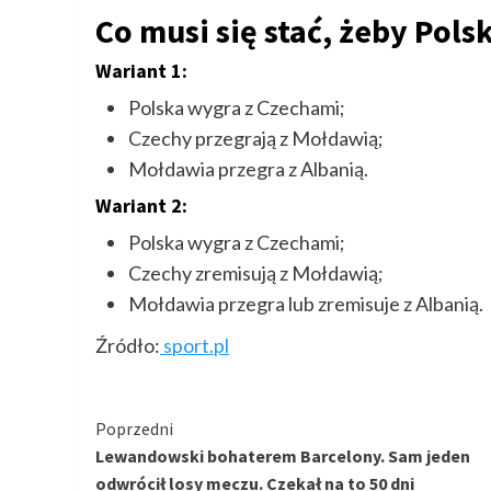
Co musi się stać, żeby Pol
Wariant 1:
Polska wygra z Czechami;
Czechy przegrają z Mołdawią;
Mołdawia przegra z Albanią.
Wariant 2:
Polska wygra z Czechami;
Czechy zremisują z Mołdawią;
Mołdawia przegra lub zremisuje z Albanią.
Źródło:
sport.pl
Kontynuuj
Poprzedni
Lewandowski bohaterem Barcelony. Sam jeden
czytanie
odwrócił losy meczu. Czekał na to 50 dni