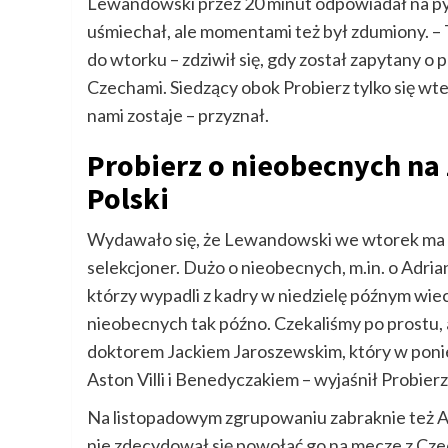
Lewandowski przez 20 minut odpowiadał na pyta
uśmiechał, ale momentami też był zdumiony. – 
do wtorku – zdziwił się, gdy został zapytany o
Czechami. Siedzący obok Probierz tylko się wt
nami zostaje – przyznał.
Probierz o nieobecnych na
Polski
Wydawało się, że Lewandowski we wtorek ma d
selekcjoner. Dużo o nieobecnych, m.in. o Adri
którzy wypadli z kadry w niedzielę późnym wiec
nieobecnych tak późno. Czekaliśmy po prostu, 
doktorem Jackiem Jaroszewskim, który w ponied
Aston Villi i Benedyczakiem – wyjaśnił Probierz
Na listopadowym zgrupowaniu zabraknie też Ark
nie zdecydował się powołać go na mecze z Czec