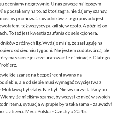
 razu oceniamy negatywnie. U nas zawsze najlepszym
Nie poczekamy na to, aż ktoś zagra, nie dajemy szansy,
eż musimy promować zawodników, z tego powodu jest
owołałem, też wszyscy pukali się w czoło. A później on
ch. To też jest kwestia zaufania do selekcjonera.
dników z różnych lig. Wydaje mi się, że zasługuję na
 dopiero od siedmiu tygodni. Nie jestem cudotwórcą, ale
który ma szanse jeszcze uratować te eliminacje. Dlatego
Probierz.
iewielkie szanse na bezpośredni awans na
 od siebie, ale od siebie musi wymagać zwycięstwa z
 z Mołdawią był słaby. Nie był. Nie wykorzystaliśmy po
. Wiemy, że mieliśmy szanse, by wszystko mieć w swoich
godni temu, sytuacja w grupie była taka sama – zauważył
po raz trzeci. Mecz Polska – Czechy o 20:45.