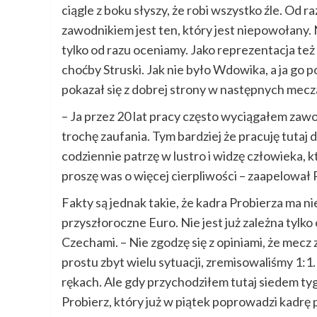
ciągle z boku słyszy, że robi wszystko źle. Od
zawodnikiem jest ten, który jest niepowołany. 
tylko od razu oceniamy. Jako reprezentacja t
choćby Struski. Jak nie było Wdowika, a ja go p
pokazał się z dobrej strony w następnych mecza
– Ja przez 20 lat pracy często wyciągałem zawo
trochę zaufania. Tym bardziej że pracuję tutaj
codziennie patrzę w lustro i widzę człowieka, 
proszę was o więcej cierpliwości – zaapelował 
Fakty są jednak takie, że kadra Probierza ma n
przyszłoroczne Euro. Nie jest już zależna tylko
Czechami. – Nie zgodzę się z opiniami, że mecz
prostu zbyt wielu sytuacji, zremisowaliśmy 1:1
rękach. Ale gdy przychodziłem tutaj siedem ty
Probierz, który już w piątek poprowadzi kadrę 