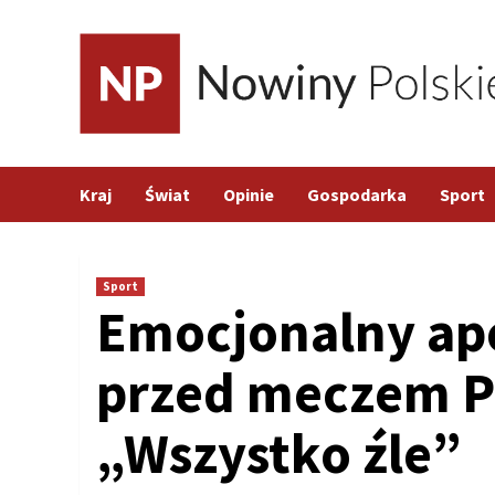
Skip
to
content
Kraj
Świat
Opinie
Gospodarka
Sport
Sport
Emocjonalny ape
przed meczem Po
„Wszystko źle”