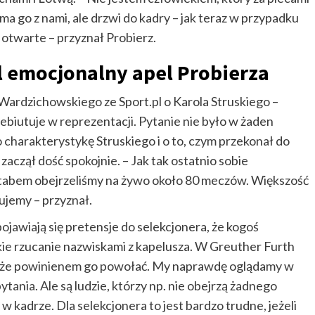
a go z nami, ale drzwi do kadry – jak teraz w przypadku
 otwarte – przyznał Probierz.
l emocjonalny apel Probierza
 Wardzichowskiego ze Sport.pl o Karola Struskiego –
biutuje w reprezentacji. Pytanie nie było w żaden
 charakterystykę Struskiego i o to, czym przekonał do
aczął dość spokojnie. – Jak tak ostatnio sobie
sztabem obejrzeliśmy na żywo około 80 meczów. Większość
ujemy – przyznał.
ojawiają się pretensje do selekcjonera, że kogoś
akie rzucanie nazwiskami z kapelusza. W Greuther Furth
ą, że powinienem go powołać. My naprawdę oglądamy w
tania. Ale są ludzie, którzy np. nie obejrzą żadnego
 w kadrze. Dla selekcjonera to jest bardzo trudne, jeżeli