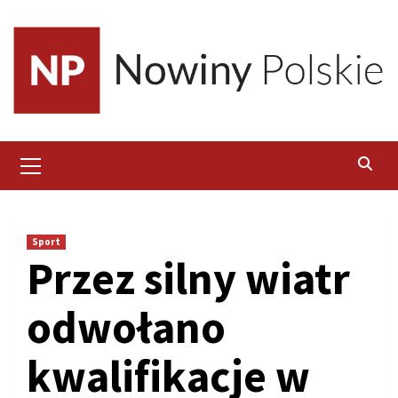
Skip
to
content
Primary
Menu
Sport
Przez silny wiatr
odwołano
kwalifikacje w