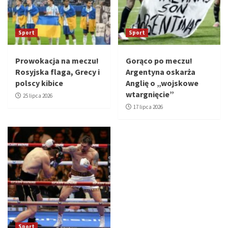
Sport
Sport
Prowokacja na meczu!
Gorąco po meczu!
Rosyjska flaga, Grecy i
Argentyna oskarża
polscy kibice
Anglię o „wojskowe
wtargnięcie”
25 lipca 2026
17 lipca 2026
Sport