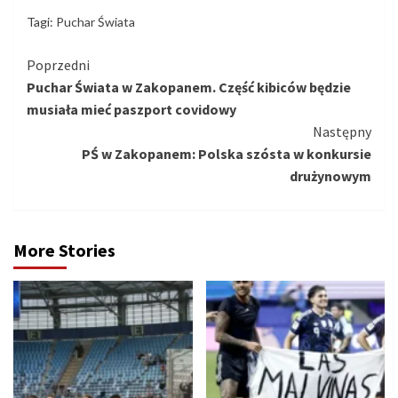
Tagi:
Puchar Świata
Kontynuuj
Poprzedni
Puchar Świata w Zakopanem. Część kibiców będzie
czytanie
musiała mieć paszport covidowy
Następny
PŚ w Zakopanem: Polska szósta w konkursie
drużynowym
More Stories