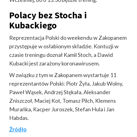
Polacy bez Stocha i
Kubackiego
Reprezentacja Polski do weekendu w Zakopanem
przystępuje w osłabionym składzie. Kontuzji w
czasie treningu doznał Kamil Stoch, a Dawid
Kubacki jest zarażony koronawirusem.
W związku z tym w Zakopanem wystartuje 11
reprezentantów Polski: Piotr Żyła, Jakub Wolny,
Paweł Wąsek, Andrzej Stękała, Aleksander
Zniszczoł, Maciej Kot, Tomasz Pilch, Klemens
Murańka, Kacper Juroszek, Stefan Hula i Jan
Habdas.
Źródło