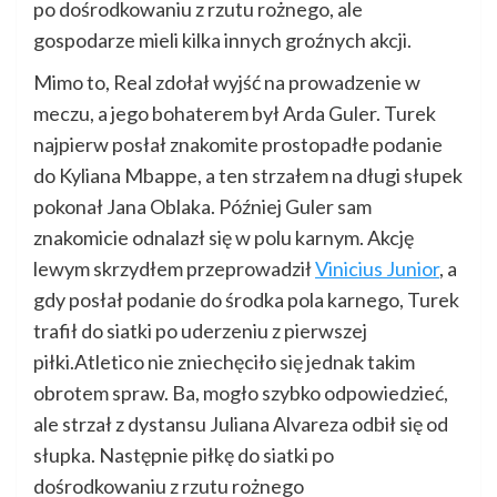
po dośrodkowaniu z rzutu rożnego, ale
gospodarze mieli kilka innych groźnych akcji.
Mimo to, Real zdołał wyjść na prowadzenie w
meczu, a jego bohaterem był Arda Guler. Turek
najpierw posłał znakomite prostopadłe podanie
do Kyliana Mbappe, a ten strzałem na długi słupek
pokonał Jana Oblaka. Później Guler sam
znakomicie odnalazł się w polu karnym. Akcję
lewym skrzydłem przeprowadził
Vinicius Junior
, a
gdy posłał podanie do środka pola karnego, Turek
trafił do siatki po uderzeniu z pierwszej
piłki.Atletico nie zniechęciło się jednak takim
obrotem spraw. Ba, mogło szybko odpowiedzieć,
ale strzał z dystansu Juliana Alvareza odbił się od
słupka. Następnie piłkę do siatki po
dośrodkowaniu z rzutu rożnego