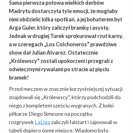
Sama pierwsza połowa wielkich derbów
Madrytu dostarczyła tyle emocji, że mogłaby
nimi obdzielić kilka spotkań, a jej bohaterem był
Arga Guler, który zaliczył bramkę i asystę.
Jednak w drugiej Turek sprokurował rzut karny,
a w szeregach „Los Colchoneros” prawdziwe
show dał Julian Alvarez. Ostatecznie
„Królewscy” zostali upokorzeni i przegrali z
odwiecznymi rywalami po stracie aż pięciu
bramek!
Przed meczem w znacznie korzystniejszej sytuacji
znajdowali się „Królewscy”, którzy podchodzili do
niego z kompletem sześciu wygranych. Z kolei
piłkarze Diego Simeone na początku
rozgrywek
LaLiga
zaliczyli falstart i zajmowali w
tabeli dopiero ósme miejsce. Wiadomo było