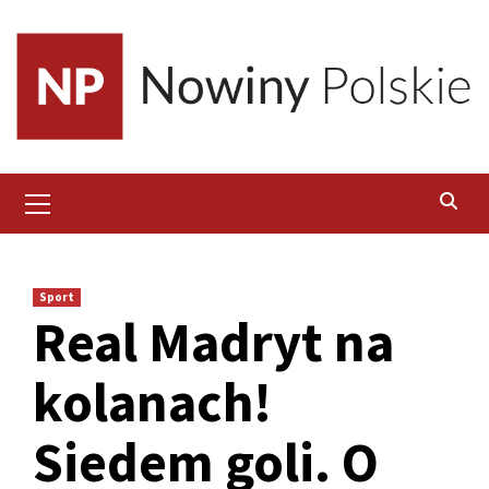
Skip
to
content
Primary
Menu
Sport
Real Madryt na
kolanach!
Siedem goli. O