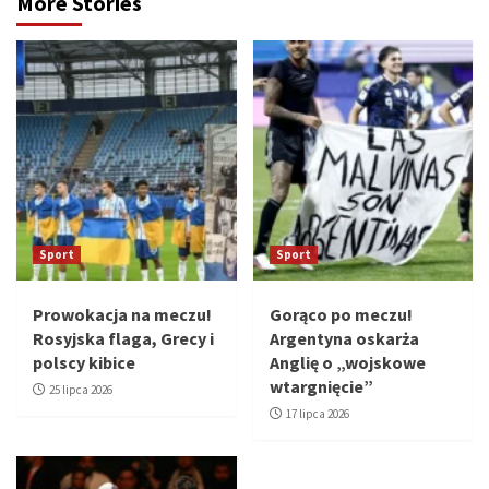
More Stories
Sport
Sport
Prowokacja na meczu!
Gorąco po meczu!
Rosyjska flaga, Grecy i
Argentyna oskarża
polscy kibice
Anglię o „wojskowe
wtargnięcie”
25 lipca 2026
17 lipca 2026