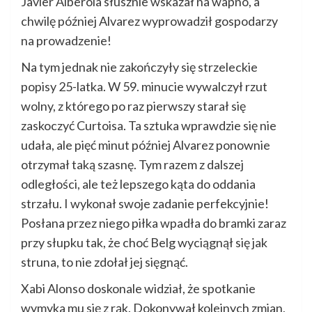
Javier Alberola słusznie wskazał na wapno, a
chwilę później Alvarez wyprowadził gospodarzy
na prowadzenie!
Na tym jednak nie zakończyły się strzeleckie
popisy 25-latka. W 59. minucie wywalczył rzut
wolny, z którego po raz pierwszy starał się
zaskoczyć Curtoisa. Ta sztuka wprawdzie się nie
udała, ale pięć minut później Alvarez ponownie
otrzymał taką szasnę. Tym razem z dalszej
odległości, ale też lepszego kąta do oddania
strzału. I wykonał swoje zadanie perfekcyjnie!
Posłana przez niego piłka wpadła do bramki zaraz
przy słupku tak, że choć Belg wyciągnął się jak
struna, to nie zdołał jej sięgnąć.
Xabi Alonso doskonale widział, że spotkanie
wymyka mu się z rąk. Dokonywał kolejnych zmian,