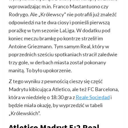
wprowadzając m.in. Franco Mastantuono czy
Rodrygo. Ale „Królewscy” nie potrafili już znaleźć
odpowiedzi na te dwa ciosy i ponieśli pierwszą
porażkę w tym sezonie LaLiga. W dodatku pod
koniec meczu bramkę po kontrze strzelił im
Antoine Griezmann. Tym samym Real, który w
poprzednich sześciu spotkaniach stracił zaledwie
trzy gole, w derbach miasta został pokonany
manitą. To było upokorzenie.
Z tego wyniku z pewnością cieszy się część
Madrytu kibicująca Atletico, ale też FC Barcelona,
która w niedzielę o 18:30 gra z
Reale Sociedad
i
będzie miała okazję, by wyprzedzić w tabeli
„Królewskich”.
Atletico Madryt 5:2 Real