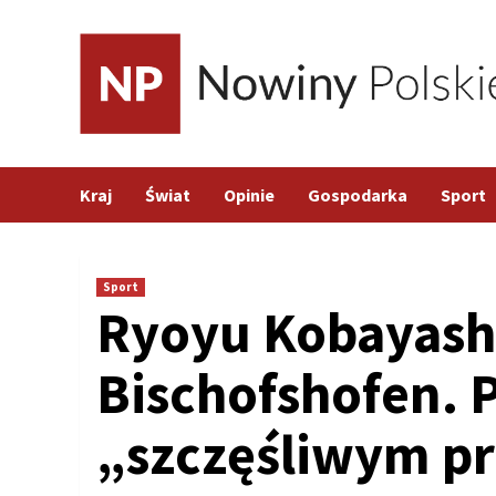
Skip
to
content
Kraj
Świat
Opinie
Gospodarka
Sport
Sport
Ryoyu Kobayash
Bischofshofen. P
„szczęśliwym p