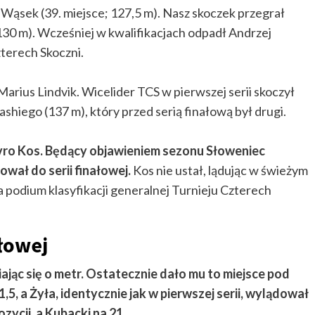
 Wąsek (39. miejsce; 127,5 m). Nasz skoczek przegrał
130 m). Wcześniej w kwalifikacjach odpadł Andrzej
zterech Skoczni.
 Marius Lindvik. Wicelider TCS w pierwszej serii skoczył
ashiego (137 m), który przed serią finałową był drugi.
ovro Kos. Będący objawieniem sezonu Słoweniec
ował do serii finałowej.
Kos nie ustał, lądując w świeżym
a podium klasyfikacji generalnej Turnieju Czterech
ałowej
ając się o metr. Ostatecznie dało mu to miejsce pod
1,5, a Żyła, identycznie jak w pierwszej serii, wylądował
zycji, a Kubacki na 21.