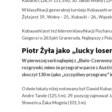
Kubacki (128,5 i 131,5 m), 30. Jakub Wolny (124
W klasyfikacji generalnej turnieju Kobayashi w
Żyła jest 19., Wolny – 25., Kubacki – 26., Wąsek 
Kobayashi jest też liderem klasyfikacji Puchar
Geigera i o 263 pkt Graneruda. Najlepszy z Pol
Piotr Żyła jako „lucky lose
W pierwszej serii najlepiej z „Biało-Czerwon
rozgrywki, mimo że przegrał w parze z Aust
skoczył 130 m i jako „szczęśliwy przegrany” 
O dwie lokaty niżej notowany był Dawid Kubac
Andre Tande (125,5 m). 29. pozycję zajmował 
Słoweńca Żaka Mogela (101,5 m).