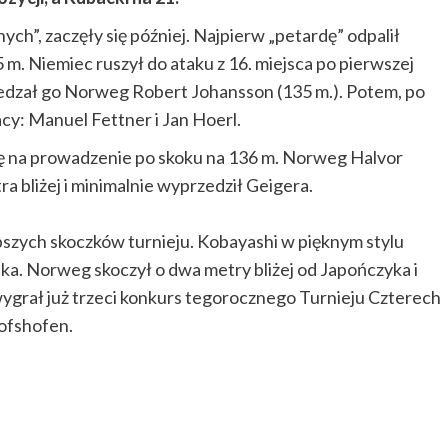
ych”, zaczęły się później. Najpierw „petardę” odpalił
m. Niemiec ruszył do ataku z 16. miejsca po pierwszej
przedzał go Norweg Robert Johansson (135 m.). Potem, po
iacy: Manuel Fettner i Jan Hoerl.
ę na prowadzenie po skoku na 136 m. Norweg Halvor
 bliżej i minimalnie wyprzedził Geigera.
epszych skoczków turnieju. Kobayashi w pięknym stylu
vika. Norweg skoczył o dwa metry bliżej od Japończyka i
grał już trzeci konkurs tegorocznego Turnieju Czterech
ofshofen.