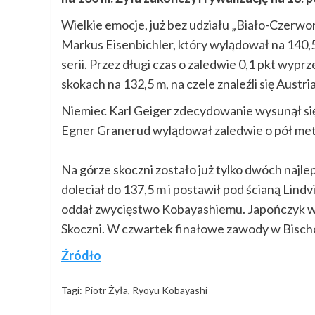
Wielkie emocje, już bez udziału „Biało-Czerwon
Markus Eisenbichler, który wylądował na 140,5 
serii. Przez długi czas o zaledwie 0,1 pkt wy
skokach na 132,5 m, na czele znaleźli się Austr
Niemiec Karl Geiger zdecydowanie wysunął si
Egner Granerud wylądował zaledwie o pół metra
Na górze skoczni zostało już tylko dwóch najl
doleciał do 137,5 m i postawił pod ścianą Lind
oddał zwycięstwo Kobayashiemu. Japończyk wy
Skoczni. W czwartek finałowe zawody w Bisch
Źródło
Tagi:
Piotr Żyła
,
Ryoyu Kobayashi