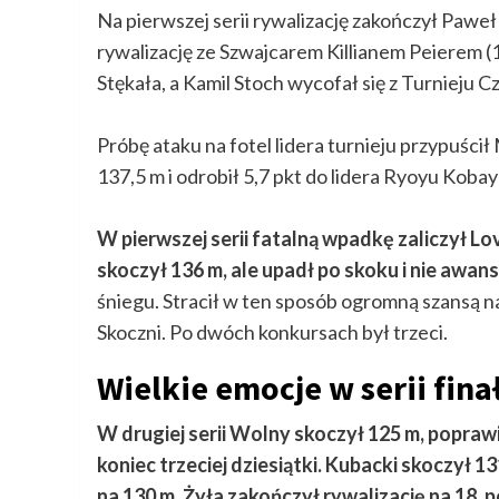
Na pierwszej serii rywalizację zakończył Paweł
rywalizację ze Szwajcarem Killianem Peierem (
Stękała, a Kamil Stoch wycofał się z Turnieju C
Próbę ataku na fotel lidera turnieju przypuścił
137,5 m i odrobił 5,7 pkt do lidera Ryoyu Kobay
W pierwszej serii fatalną wpadkę zaliczył L
skoczył 136 m, ale upadł po skoku i nie awans
śniegu. Stracił w ten sposób ogromną szansą n
Skoczni. Po dwóch konkursach był trzeci.
Wielkie emocje w serii fin
W drugiej serii Wolny skoczył 125 m, poprawi
koniec trzeciej dziesiątki. Kubacki skoczył 13
na 130 m. Żyła zakończył rywalizację na 18. po