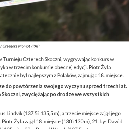
a/ Grzegorz Momot /PAP
w Turnieju Czterech Skoczni, wygrywając konkurs w
yka w trzecim konkursie obecnej edycji. Piotr Żyła
statecznie był najlepszym z Polaków, zajmując 18. miejsce.
odze do powtórzenia swojego wyczynu sprzed trzech lat.
 Skoczni, zwyciężając po drodze we wszystkich
indvik (137,5 i 135,5 m), a trzecie miejsce zajął jego
Piotr Żyła zajął 18. miejsce (130 i 130 m), 21. był Dawid