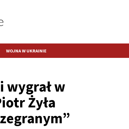
WOJNA W UKRAINIE
i wygrał w
iotr Żyła
rzegranym”