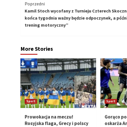
Kontynuuj
Poprzedni
Kamil Stoch wycofany z Turnieju Czterech Skoczn
czytanie
końca tygodnia ważny będzie odpoczynek, a późni
trening motoryczny”
More Stories
Sport
Sport
Prowokacja na meczu!
Gorąco po
Rosyjska flaga, Grecy i polscy
oskarża A