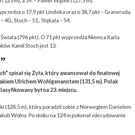
 i 125 m), a 39. – Paweł Wąsek (127,5 m).
yprzedza o 17,9 pkt Lindvika oraz o 38,7 pkt – Graneruda.
– 40., Stoch – 51., Stękała – 54.
u Świata (796 pkt). O 71 pkt wyprzedza Niemca Karla
aków Kamil Stoch jest 13.
r”
ych” spisał się Żyła, który awansował do finałowej
riakiem Ulrichem Wohlgenanntem (131,5 m). Polak
klasyfikowany był na 23. miejscu.
ki (128,5 m), który poradził sobie z Norwegiem Danielem
Jakub Wolny. Po skoku na 124 m pokonał zdecydowanie