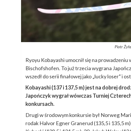
Piotr Żył
Ryoyu Kobayashi umocnił się na prowadzeniu 
Bischofshofen. To już trzecia wygrana Japończ
wszedł do serii finałowej jako „lucky loser” i o
Kobayashi (137 i 137,5 m) jest na dobrej dr
Japończyk wygrał wówczas Turniej Czterech
konkursach.
Drugi w środowym konkursie był Norweg Marius L
rodak Halvor Egner Granerud (135,5 i 135,5 m). 