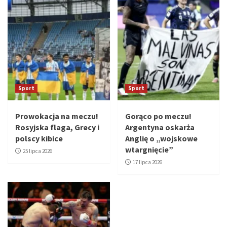
Sport
Sport
Prowokacja na meczu!
Gorąco po meczu!
Rosyjska flaga, Grecy i
Argentyna oskarża
polscy kibice
Anglię o „wojskowe
wtargnięcie”
25 lipca 2026
17 lipca 2026