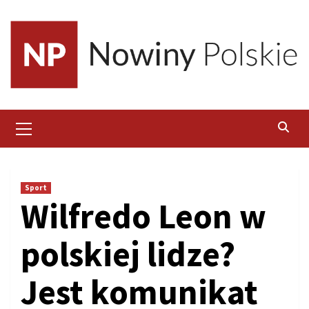
Skip
to
content
Primary
Menu
Sport
Wilfredo Leon w
polskiej lidze?
Jest komunikat