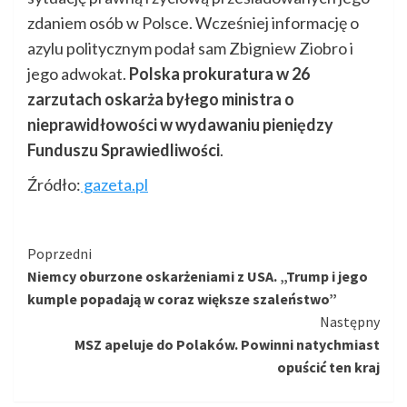
zdaniem osób w Polsce. Wcześniej informację o
azylu politycznym podał sam Zbigniew Ziobro i
jego adwokat.
Polska prokuratura w 26
zarzutach oskarża byłego ministra o
nieprawidłowości w wydawaniu pieniędzy
Funduszu Sprawiedliwości
.
Źródło:
gazeta.pl
Kontynuuj
Poprzedni
Niemcy oburzone oskarżeniami z USA. „Trump i jego
czytanie
kumple popadają w coraz większe szaleństwo”
Następny
MSZ apeluje do Polaków. Powinni natychmiast
opuścić ten kraj