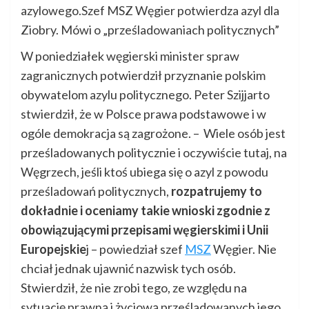
azylowego.Szef MSZ Węgier potwierdza azyl dla
Ziobry. Mówi o „prześladowaniach politycznych”
W poniedziałek węgierski minister spraw
zagranicznych potwierdził przyznanie polskim
obywatelom azylu politycznego. Peter Szijjarto
stwierdził, że w Polsce prawa podstawowe i w
ogóle demokracja są zagrożone. – Wiele osób jest
prześladowanych politycznie i oczywiście tutaj, na
Węgrzech, jeśli ktoś ubiega się o azyl z powodu
prześladowań politycznych,
rozpatrujemy to
dokładnie i oceniamy takie wnioski zgodnie z
obowiązującymi przepisami węgierskimi i Unii
Europejskie
j – powiedział szef
MSZ
Węgier. Nie
chciał jednak ujawnić nazwisk tych osób.
Stwierdził, że nie zrobi tego, ze względu na
sytuację prawną i życiową prześladowanych jego