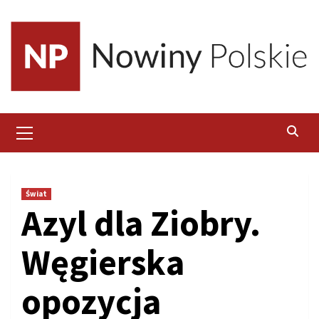
Skip
to
content
Primary
Menu
Świat
Azyl dla Ziobry.
Węgierska
opozycja