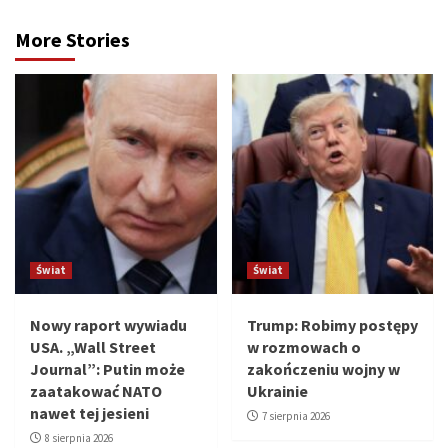
More Stories
Świat
Świat
Nowy raport wywiadu
Trump: Robimy postępy
USA. „Wall Street
w rozmowach o
Journal”: Putin może
zakończeniu wojny w
zaatakować NATO
Ukrainie
nawet tej jesieni
7 sierpnia 2026
8 sierpnia 2026