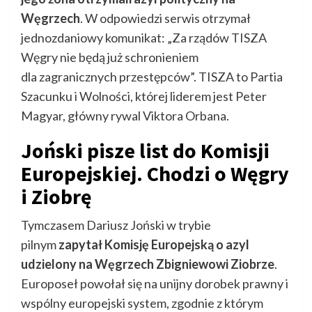
Węgrzech
. W odpowiedzi serwis otrzymał
jednozdaniowy komunikat: „Za rządów TISZA
Węgry nie będą już schronieniem
dla zagranicznych przestępców”. TISZA to Partia
Szacunku i Wolności, której liderem jest Peter
Magyar, główny rywal Viktora Orbana.
Joński pisze list do Komisji
Europejskiej. Chodzi o Węgry
i Ziobrę
Tymczasem Dariusz Joński w trybie
pilnym
zapytał Komisję Europejską o azyl
udzielony na Węgrzech Zbigniewowi Ziobrze
.
Europoseł powołał się na unijny dorobek prawny i
wspólny europejski system, zgodnie z którym