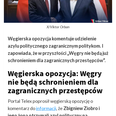
X/Viktor Orban
Węgierska opozycja komentuje udzielenie
azylu politycznego zagranicznym politykom. I
zapowiada, że w przyszłości „Węgry nie będą już
schronieniem dla zagranicznych przestępców”.
Węgierska opozycja: Węgry
nie będą schronieniem dla
zagranicznych przestępców
Portal Telex poprosił węgierską opozycję o
komentarz do
informacji
, że
Zbigniew Ziobro i
jego żona otrzymali azyl polityczny na