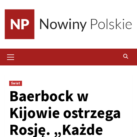
Skip
to
content
Primary
Menu
Świat
Baerbock w
Kijowie ostrzega
Rosję. „Każde