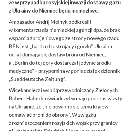
że w przypadku rosyjskiej inwazji dostawy gazu
z Ukrainy do Niemiec będą niemożliwe.
Ambasador Andrij Melnyk podkreślił
w komentarzu dla niemieckiej agencji dpa, że brak
wsparcia zbrojeniowego ze strony nowego rządu
RFN jest „bardzo frustrujący i gorzki”. Ukraina
od lat domaga się dostaw broni od Niemiec,
a „Berlin do tej pory dostarczał jedynie środki
medyczne” – przypomina w poniedziałek dziennik
„Sueddeutsche Zeitung”.
Wicekanclerz i współprzewodniczący Zielonych
Robert Habeck oświadczył w maju podczas wizyty
na Ukrainie, że „nie powinno się temu krajowi
odmawiać broni do obrony”. W związku
z rozmieszczeniem rosyjskich wojsk przy granicy
z Ukrainą także Friedrich Merz – nowy szef