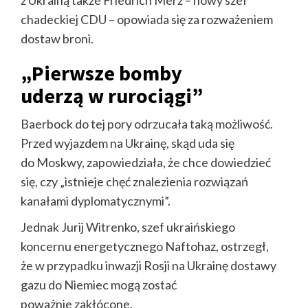
chadeckiej CDU – opowiada się za rozważeniem
dostaw broni.
„Pierwsze bomby
uderzą w rurociągi”
Baerbock do tej pory odrzucała taką możliwość.
Przed wyjazdem na Ukrainę, skąd uda się
do Moskwy, zapowiedziała, że chce dowiedzieć
się, czy „istnieje chęć znalezienia rozwiązań
kanałami dyplomatycznymi”.
Jednak Jurij Witrenko, szef ukraińskiego
koncernu energetycznego Naftohaz, ostrzegł,
że w przypadku inwazji Rosji na Ukrainę dostawy
gazu do Niemiec mogą zostać
poważnie zakłócone.