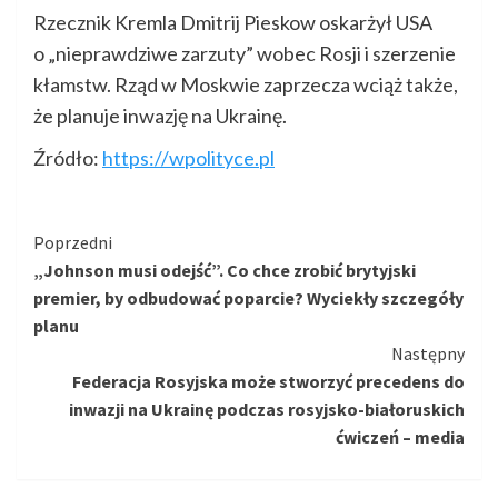
Rzecznik Kremla Dmitrij Pieskow oskarżył USA
o „nieprawdziwe zarzuty” wobec Rosji i szerzenie
kłamstw. Rząd w Moskwie zaprzecza wciąż także,
że planuje inwazję na Ukrainę.
Źródło:
https://wpolityce.pl
Kontynuuj
Poprzedni
„Johnson musi odejść”. Co chce zrobić brytyjski
czytanie
premier, by odbudować poparcie? Wyciekły szczegóły
planu
Następny
Federacja Rosyjska może stworzyć precedens do
inwazji na Ukrainę podczas rosyjsko-białoruskich
ćwiczeń – media