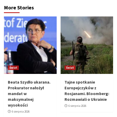
More Stories
Świat
Świat
Beata Szydło ukarana.
Tajne spotkanie
Prokurator nałożył
Europejczyków z
mandat w
Rosjanami. Bloomberg:
maksymalnej
Rozmawiali o Ukrainie
wysokości
6 sierpnia 2026
6 sierpnia 2026