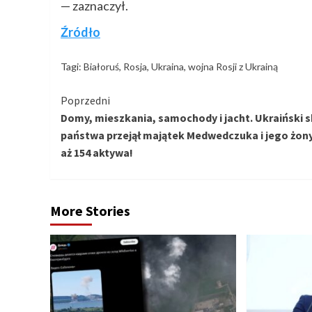
— zaznaczył.
Źródło
Tagi:
Białoruś
,
Rosja
,
Ukraina
,
wojna Rosji z Ukrainą
Kontynuuj
Poprzedni
Domy, mieszkania, samochody i jacht. Ukraiński 
czytanie
państwa przejął majątek Medwedczuka i jego żony
aż 154 aktywa!
More Stories