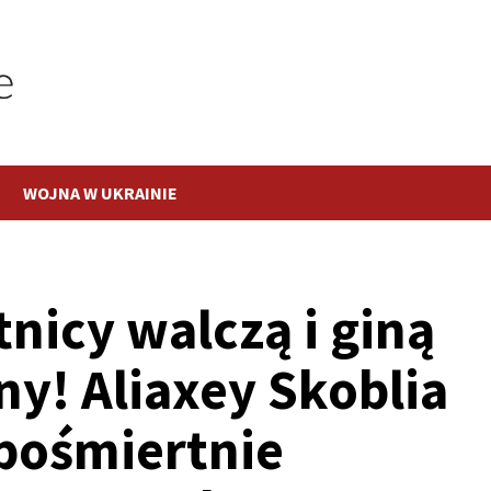
WOJNA W UKRAINIE
nicy walczą i giną
ny! Aliaxey Skoblia
 pośmiertnie