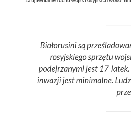
Białorusini są prześladowan
rosyjskiego sprzętu woj
podejrzanymi jest 17-latek. 
inwazji jest minimalne. Lud
prz