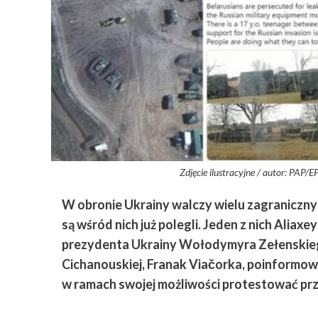
Zdjęcie ilustracyjne / autor:
W obronie Ukrainy walczy wielu zagranicznyc
są wśród nich już polegli. Jeden z nich Aliax
prezydenta Ukrainy Wołodymyra Zełenskiego.
Cichanouskiej, Franak Viačorka, poinformował
w ramach swojej możliwości protestować prze