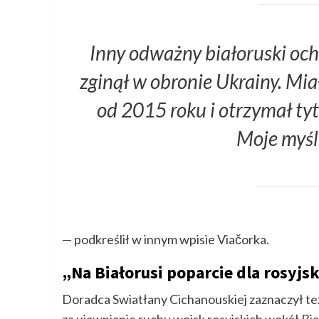
Inny odważny białoruski och
zginął w obronie Ukrainy. Miał
od 2015 roku i otrzymał tyt
Moje myśli
— podkreślił w innym wpisie Viačorka.
„Na Białorusi poparcie dla rosyjs
Doradca Swiatłany Cichanouskiej zaznaczył też
za ujawnianie ruchu wojsk rosyjskich wokół Bia