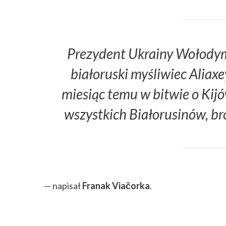
Prezydent Ukrainy Wołodym
białoruski myśliwiec Aliaxe
miesiąc temu w bitwie o Kijó
wszystkich Białorusinów, br
— napisał
Franak Viačorka
.