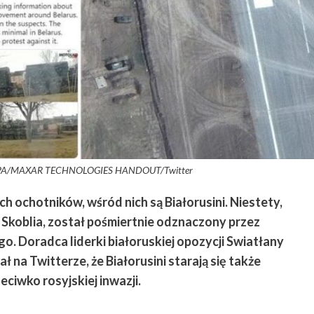
 PAP/EPA/MAXAR TECHNOLOGIES HANDOUT/Twitter
h ochotników, wśród nich są Białorusini. Niestety,
ey Skoblia, został pośmiertnie odznaczony przez
 Doradca liderki białoruskiej opozycji Swiatłany
 na Twitterze, że Białorusini starają się także
ciwko rosyjskiej inwazji.