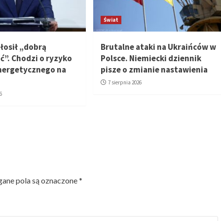
Świat
łosił „dobrą
Brutalne ataki na Ukraińców w
”. Chodzi o ryzyko
Polsce. Niemiecki dziennik
nergetycznego na
pisze o zmianie nastawienia
7 sierpnia 2026
6
ne pola są oznaczone
*