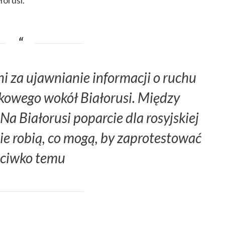
i za ujawnianie informacji o ruchu
skowego wokół Białorusi. Między
Na Białorusi poparcie dla rosyjskiej
zie robią, co mogą, by zaprotestować
eciwko temu