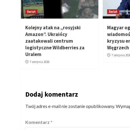
Świat
Świat
Kolejny atak na „rosyjski
Magyar og
Amazon”. Ukraińcy
wiadomość
zaatakowali centrum
kryzysu e
logistyczne Wildberries za
Węgrzech
Uralem
7 sierpnia 202
7 sierpnia 2026
Dodaj komentarz
Twój adres e-mail nie zostanie opublikowany.
Wymaga
Komentarz
*