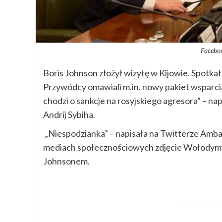
Faceboo
Boris Johnson złożył wizytę w Kijowie. Spotk
Przywódcy omawiali m.in. nowy pakiet wsparcia d
chodzi o sankcje na rosyjskiego agresora” – na
Andrij Sybiha.
„Niespodzianka” – napisała na Twitterze Amba
mediach społecznościowych zdjęcie Wołodymyr
Johnsonem.