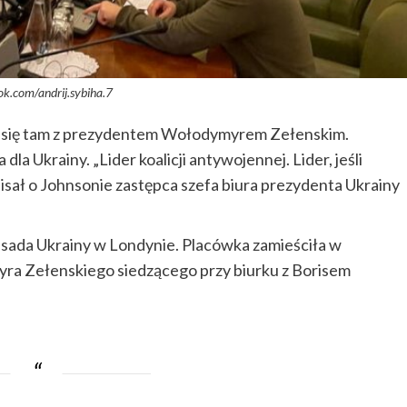
k.com/andrij.sybiha.7
ał się tam z prezydentem Wołodymyrem Zełenskim.
la Ukrainy. „Lider koalicji antywojennej. Lider, jeśli
pisał o Johnsonie zastępca szefa biura prezydenta Ukrainy
sada Ukrainy w Londynie. Placówka zamieściła w
a Zełenskiego siedzącego przy biurku z Borisem