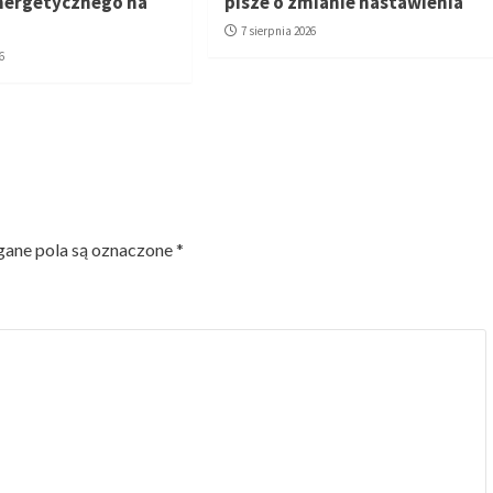
nergetycznego na
pisze o zmianie nastawienia
7 sierpnia 2026
6
ne pola są oznaczone
*