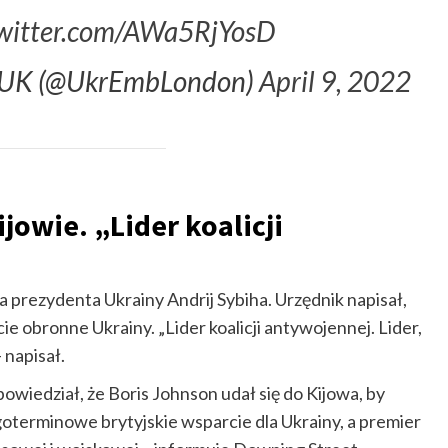
twitter.com/AWa5RjYosD
he UK (@UkrEmbLondon)
April 9, 2022
jowie. „Lider koalicji
a prezydenta Ukrainy Andrij Sybiha. Urzędnik napisał,
rcie obronne Ukrainy. „Lider koalicji antywojennej. Lider,
– napisał.
powiedział, że Boris Johnson udał się do Kijowa, by
goterminowe brytyjskie wsparcie dla Ukrainy, a premier