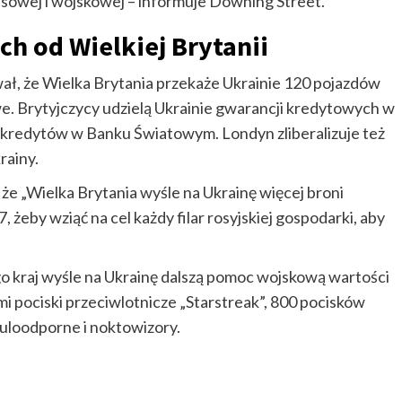
sowej i wojskowej – informuje Downing Street.
h od Wielkiej Brytanii
ł, że Wielka Brytania przekaże Ukrainie 120 pojazdów
. Brytyjczycy udzielą Ukrainie gwarancji kredytowych w
 kredytów w Banku Światowym. Londyn zliberalizuje też
rainy.
że „Wielka Brytania wyśle na Ukrainę więcej broni
żeby wziąć na cel każdy filar rosyjskiej gospodarki, aby
ego kraj wyśle na Ukrainę dalszą pomoc wojskową wartości
i pociski przeciwlotnicze „Starstreak”, 800 pocisków
kuloodporne i noktowizory.