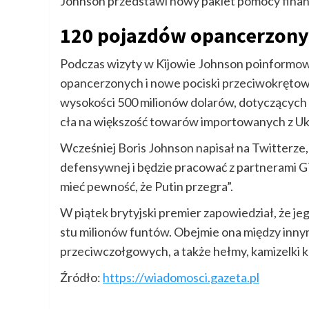
Johnson przedstawi nowy pakiet pomocy finan
120 pojazdów opancerzonyc
Podczas wizyty w Kijowie Johnson poinformowa
opancerzonych i nowe pociski przeciwokrętowe
wysokości 500 milionów dolarów, dotyczących
cła na większość towarów importowanych z Uk
Wcześniej Boris Johnson napisał na Twitterze, 
defensywnej i będzie pracować z partnerami G7, 
mieć pewność, że Putin przegra”.
W piątek brytyjski premier zapowiedział, że j
stu milionów funtów. Obejmie ona między innym
przeciwczołgowych, a także hełmy, kamizelki 
Źródło:
https://wiadomosci.gazeta.pl