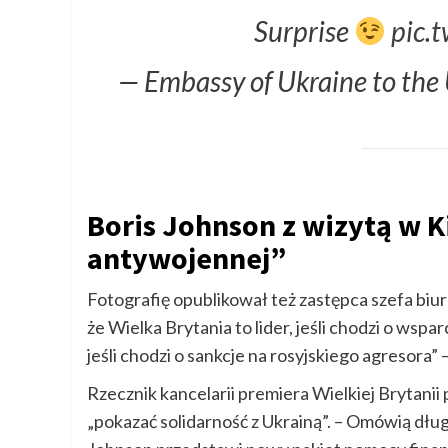
Surprise
pic.
— Embassy of Ukraine to t
Boris Johnson z wizytą w Ki
antywojennej”
Fotografię opublikował też zastępca szefa biur
że Wielka Brytania to lider, jeśli chodzi o wspa
jeśli chodzi o sankcje na rosyjskiego agresora” 
Rzecznik kancelarii premiera Wielkiej Brytanii 
„pokazać solidarność z Ukrainą”. – Omówią dłu