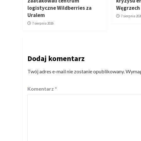
zaatakowali centrum
kryzysu e
logistyczne Wildberries za
Węgrzech
Uralem
7 sierpnia 202
7 sierpnia 2026
Dodaj komentarz
Twój adres e-mail nie zostanie opublikowany.
Wymaga
Komentarz
*