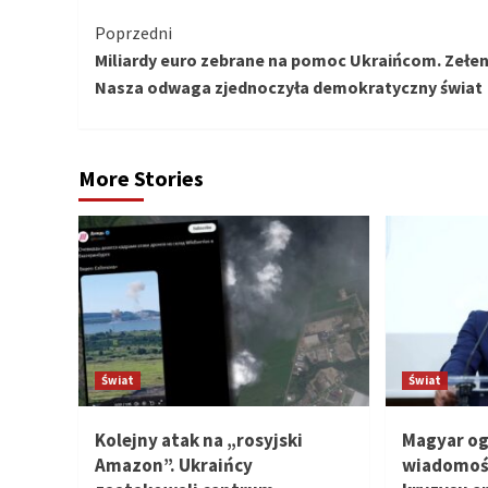
Kontynuuj
Poprzedni
Miliardy euro zebrane na pomoc Ukraińcom. Zełen
czytanie
Nasza odwaga zjednoczyła demokratyczny świat
More Stories
Świat
Świat
Kolejny atak na „rosyjski
Magyar og
Amazon”. Ukraińcy
wiadomość