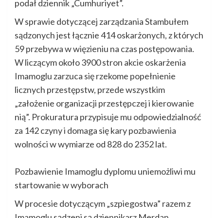
podał dziennik „Cumhuriyet”.
W sprawie dotyczącej zarządzania Stambułem
sądzonych jest łącznie 414 oskarżonych, z których
59 przebywa w więzieniu na czas postępowania.
W liczącym około 3900 stron akcie oskarżenia
Imamoglu zarzuca się rzekome popełnienie
licznych przestępstw, przede wszystkim
„założenie organizacji przestępczej i kierowanie
nią”. Prokuratura przypisuje mu odpowiedzialność
za 142 czyny i domaga się kary pozbawienia
wolności w wymiarze od 828 do 2352 lat.
Pozbawienie Imamoglu dyplomu uniemożliwi mu
startowanie w wyborach
W procesie dotyczącym „szpiegostwa” razem z
Imamoglu sądzeni są dziennikarz Merdan