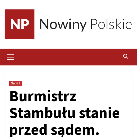
Skip
to
content
Primary
Menu
Świat
Burmistrz
Stambułu stanie
przed sądem.