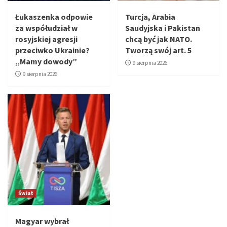
Łukaszenka odpowie
Turcja, Arabia
za współudział w
Saudyjska i Pakistan
rosyjskiej agresji
chcą być jak NATO.
przeciwko Ukrainie?
Tworzą swój art. 5
„Mamy dowody”
9 sierpnia 2026
9 sierpnia 2026
Świat
Magyar wybrał