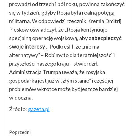
prowadzi od trzech i pół roku, powinna zakończyć
się w tydzień, gdyby Rosja była realną potęgą
militarną. W odpowiedzi rzecznik Kremla Dmitrij
Pieskow oświadczył, że „Rosja kontynuuje
specjalną operację wojskową, aby
zabezpieczyć
swoje interesy
„. Podkreślił, że „nie ma
alternatywy” – Robimy to dla teraźniejszości i
przyszłości naszego kraju – stwierdził.
Administracja Trumpa uważa, że rosyjska
gospodarka jest już w „złym stanie” i część jej
problemów wkrótce może być jeszcze bardziej
widoczna.
Źródło:
gazeta.pl
Kontynuuj
Poprzedni