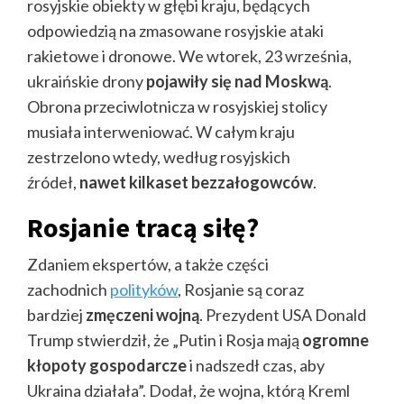
rosyjskie obiekty w głębi kraju, będących
odpowiedzią na zmasowane rosyjskie ataki
rakietowe i dronowe. We wtorek, 23 września,
ukraińskie drony
pojawiły się nad Moskwą
.
Obrona przeciwlotnicza w rosyjskiej stolicy
musiała interweniować. W całym kraju
zestrzelono wtedy, według rosyjskich
źródeł,
nawet kilkaset bezzałogowców
.
Rosjanie tracą siłę?
Zdaniem ekspertów, a także części
zachodnich
polityków
, Rosjanie są coraz
bardziej
zmęczeni wojną
. Prezydent USA Donald
Trump stwierdził, że „Putin i Rosja mają
ogromne
kłopoty gospodarcze
i nadszedł czas, aby
Ukraina działała”. Dodał, że wojna, którą Kreml