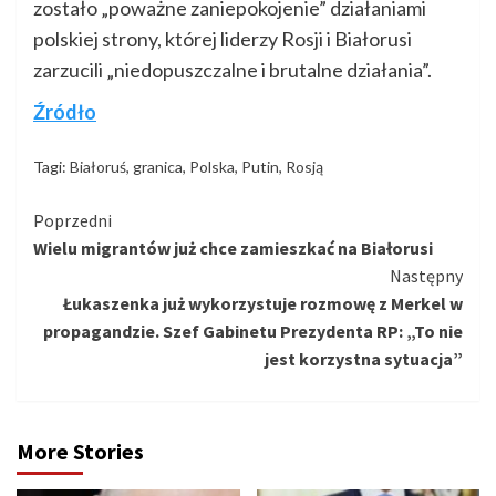
zostało „poważne zaniepokojenie” działaniami
polskiej strony, której liderzy Rosji i Białorusi
zarzucili „niedopuszczalne i brutalne działania”.
Źródło
Tagi:
Białoruś
,
granica
,
Polska
,
Putin
,
Rosją
Kontynuuj
Poprzedni
Wielu migrantów już chce zamieszkać na Białorusi
czytanie
Następny
Łukaszenka już wykorzystuje rozmowę z Merkel w
propagandzie. Szef Gabinetu Prezydenta RP: „To nie
jest korzystna sytuacja”
More Stories