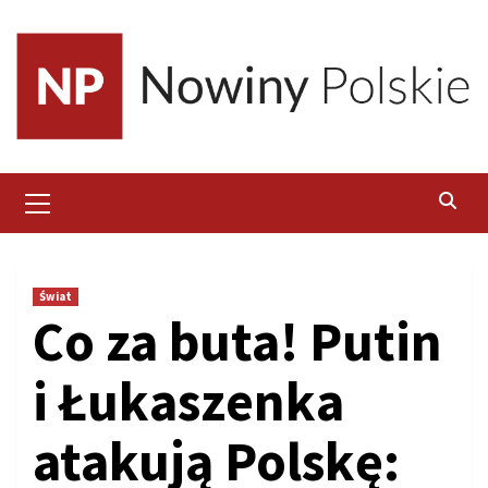
Skip
to
content
Primary
Menu
Świat
Co za buta! Putin
i Łukaszenka
atakują Polskę: