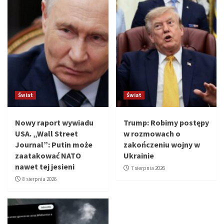
Świat
Świat
Nowy raport wywiadu
Trump: Robimy postępy
USA. „Wall Street
w rozmowach o
Journal”: Putin może
zakończeniu wojny w
zaatakować NATO
Ukrainie
nawet tej jesieni
7 sierpnia 2026
8 sierpnia 2026