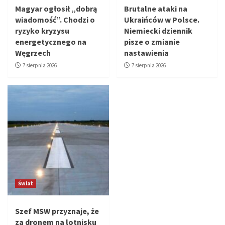
Magyar ogłosił „dobrą
Brutalne ataki na
wiadomość”. Chodzi o
Ukraińców w Polsce.
ryzyko kryzysu
Niemiecki dziennik
energetycznego na
pisze o zmianie
Węgrzech
nastawienia
7 sierpnia 2026
7 sierpnia 2026
Świat
Szef MSW przyznaje, że
za dronem na lotnisku