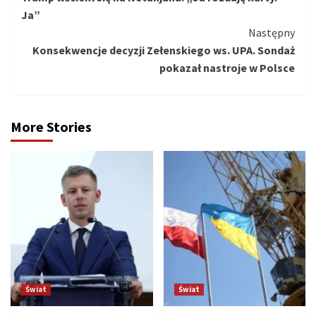
czytanie
Ja”
Następny
Konsekwencje decyzji Zełenskiego ws. UPA. Sondaż
pokazał nastroje w Polsce
More Stories
Świat
Świat