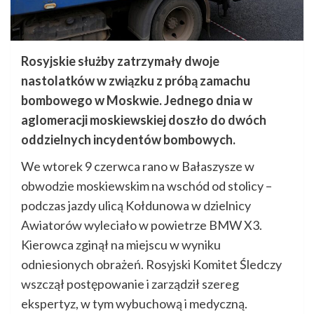
Rosyjskie służby zatrzymały dwoje
nastolatków w związku z próbą zamachu
bombowego w Moskwie. Jednego dnia w
aglomeracji moskiewskiej doszło do dwóch
oddzielnych incydentów bombowych.
We wtorek 9 czerwca rano w Bałaszysze w
obwodzie moskiewskim na wschód od stolicy –
podczas jazdy ulicą Kołdunowa w dzielnicy
Awiatorów wyleciało w powietrze BMW X3.
Kierowca zginął na miejscu w wyniku
odniesionych obrażeń. Rosyjski Komitet Śledczy
wszczął postępowanie i zarządził szereg
ekspertyz, w tym wybuchową i medyczną.