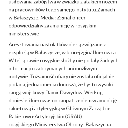
usiłowania zabójstwa w związku z atakiem nożem
na pracowników tego samego instytutu.Zamach
w Bałaszysze. Media: Zginął oficer
odpowiedzialny za amunicję w rosyjskim
ministerstwie
Aresztowania nastolatków nie są związane z
eksplozją w Bałaszysze, w której zginął kierowca.
W tej sprawie rosyjskie służby nie podały żadnych
informacji o zatrzymanych ani możliwym
motywie. Tożsamość ofiary nie została oficjalnie
podana, jednak media donoszą, że był to wysoki
rangą wojskowy Damir Dawydow. Według
doniesień kierował on zaopatrzeniem w amunicję
rakietową i artyleryjską w Głównym Zarządzie
Rakietowo-Artyleryjskim (GRAU)
rosyjskiego Ministerstwa Obrony. Bałaszycha