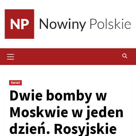
Skip
to
content
Primary
Menu
Świat
Dwie bomby w
Moskwie w jeden
dzień. Rosyjskie