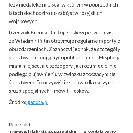
leży niedaleko miejsca, w którym w poprzednich
latach dochodziło do zabójstw rosyjskich
wojskowych.
Rzecznik Kremla Dmitrij Pieskow potwierdził,
że Władimir Putin otrzymuje regularne raporty o
obu zdarzeniach. Zaznaczył jednak, że szczegóły
śledztwa nie mogą być upubliczniane. – Eksplozja
miała miejsce, ale szczegóły, jak rozumiecie, nie
podlegają ujawnieniu w związku z toczącym się
śledztwem. To oczywiście sprawa dla naszych
służb specjalnych – mówił Pieskow.
Źródło:
gazeta.pl
Kontynuuj
Poprzedni
Trump wściekł się na Netanjahu. „Ja rozdaję karty.