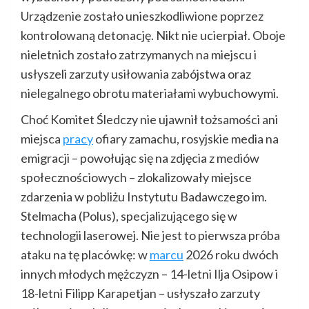
Urządzenie zostało unieszkodliwione poprzez
kontrolowaną detonację. Nikt nie ucierpiał. Oboje
nieletnich zostało zatrzymanych na miejscu i
usłyszeli zarzuty usiłowania zabójstwa oraz
nielegalnego obrotu materiałami wybuchowymi.
Choć Komitet Śledczy nie ujawnił tożsamości ani
miejsca
pracy
ofiary zamachu, rosyjskie media na
emigracji – powołując się na zdjęcia z mediów
społecznościowych – zlokalizowały miejsce
zdarzenia w pobliżu Instytutu Badawczego im.
Stelmacha (Polus), specjalizującego się w
technologii laserowej. Nie jest to pierwsza próba
ataku na tę placówkę: w
marcu
2026 roku dwóch
innych młodych mężczyzn – 14-letni Ilja Osipow i
18-letni Filipp Karapetjan – usłyszało zarzuty