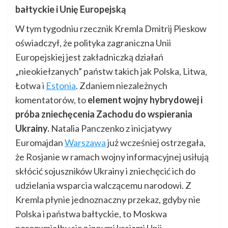
bałtyckie i Unię Europejską
W tym tygodniu rzecznik Kremla Dmitrij Pieskow
oświadczył, że polityka zagraniczna Unii
Europejskiej jest zakładniczką działań
„nieokiełzanych” państw takich jak Polska, Litwa,
Łotwa i
Estonia
. Zdaniem niezależnych
komentatorów, to
element wojny hybrydowej i
próba zniechęcenia Zachodu do wspierania
Ukrainy.
Natalia Panczenko z inicjatywy
Euromajdan
Warszawa
już wcześniej ostrzegała,
że Rosjanie w ramach wojny informacyjnej usiłują
skłócić sojuszników Ukrainy i zniechęcić ich do
udzielania wsparcia walczącemu narodowi. Z
Kremla płynie jednoznaczny przekaz, gdyby nie
Polska i państwa bałtyckie, to Moskwa
porozumiałby się z innymi krajami Unii