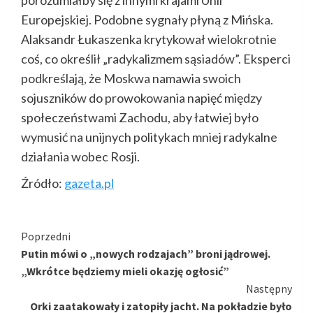
Europejskiej. Podobne sygnały płyną z Mińska.
Alaksandr Łukaszenka krytykował wielokrotnie
coś, co określił „radykalizmem sąsiadów”. Eksperci
podkreślają, że Moskwa namawia swoich
sojuszników do prowokowania napięć między
społeczeństwami Zachodu, aby łatwiej było
wymusić na unijnych politykach mniej radykalne
działania wobec Rosji.
Źródło:
gazeta.pl
Kontynuuj
Poprzedni
Putin mówi o „nowych rodzajach” broni jądrowej.
czytanie
„Wkrótce będziemy mieli okazję ogłosić”
Następny
Orki zaatakowały i zatopiły jacht. Na pokładzie było