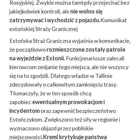
Rosyjskiej. Zwykle można tamtędy przejechać bez
jakiejkolwiek kontroli, ale
nie wolno się
zatrzymywać i wychodzić z pojazdu.
Komunikat
estońskiej Straży Granicznej
Estońska Straż Graniczna wyjaśnia w komunikacie,
że początkowo
rozmieszczone zostały patrole
na wyjeździe z Estonii.
Funkcjonariusze zalecali
kierowcom omijanie tego miejsca, ale nie wszyscy
się na to zgodzili. Dlatego władze w Tallinie
zdecydowały o całkowitym zamknięciu trasy.
Tłumaczyły, że w ten sposób chcą
zapobiec
ewentualnym prowokacjom i
incydentom
oraz zapewnić bezpieczeństwo
Estończykom. Zwiększono też siły w regionie i
wyznaczono objazd przez pobliskie
miejscowości.
Kreml krytykuje państwa