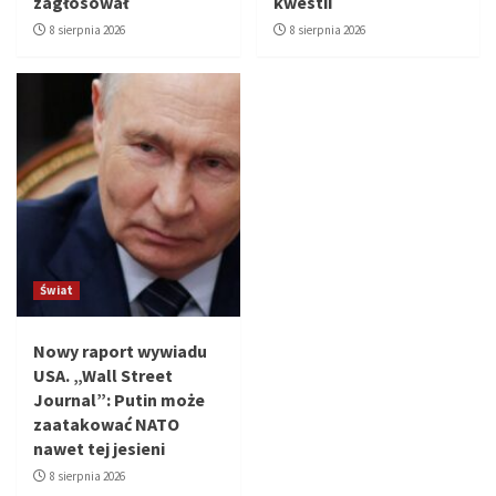
zagłosował
kwestii
8 sierpnia 2026
8 sierpnia 2026
Świat
Nowy raport wywiadu
USA. „Wall Street
Journal”: Putin może
zaatakować NATO
nawet tej jesieni
8 sierpnia 2026