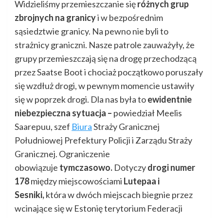
Widzieliśmy przemieszczanie się
różnych grup
zbrojnych na granicy
i w bezpośrednim
sąsiedztwie granicy. Na pewno nie byli to
strażnicy graniczni. Nasze patrole zauważyły, że
grupy przemieszczają się na drogę przechodzącą
przez Saatse Boot i chociaż początkowo poruszały
się wzdłuż drogi, w pewnym momencie ustawiły
się w poprzek drogi. Dla nas była to
ewidentnie
niebezpieczna sytuacja –
powiedział Meelis
Saarepuu, szef
Biura
Straży Granicznej
Południowej Prefektury Policji i Zarządu Straży
Granicznej. Ograniczenie
obowiązuje
tymczasowo.
Dotyczy
drogi numer
178
między miejscowościami
Lutepaa i
Sesniki,
która w dwóch miejscach biegnie przez
wcinające się w Estonię terytorium Federacji