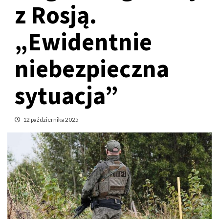
z Rosją.
„Ewidentnie
niebezpieczna
sytuacja”
12 października 2025