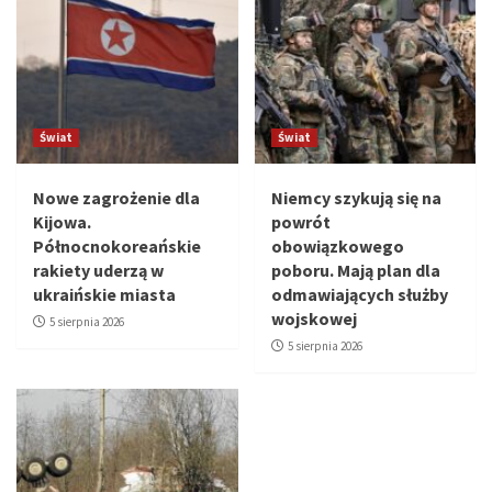
Świat
Świat
Nowe zagrożenie dla
Niemcy szykują się na
Kijowa.
powrót
Północnokoreańskie
obowiązkowego
rakiety uderzą w
poboru. Mają plan dla
ukraińskie miasta
odmawiających służby
wojskowej
5 sierpnia 2026
5 sierpnia 2026