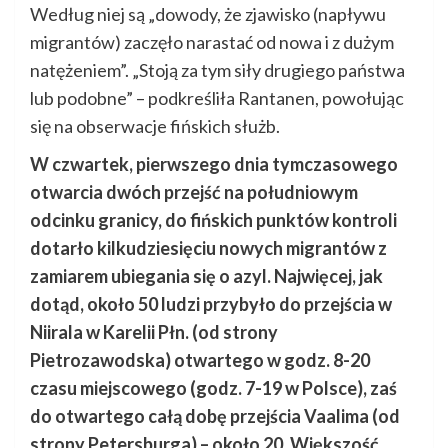
Według niej są „dowody, że zjawisko (napływu
migrantów) zaczęło narastać od nowa i z dużym
natężeniem”. „Stoją za tym siły drugiego państwa
lub podobne” – podkreśliła Rantanen, powołując
się na obserwacje fińskich służb.
W czwartek, pierwszego dnia tymczasowego
otwarcia dwóch przejść na południowym
odcinku granicy, do fińskich punktów kontroli
dotarło kilkudziesięciu nowych migrantów z
zamiarem ubiegania się o azyl. Najwięcej, jak
dotąd, około 50 ludzi przybyło do przejścia w
Niirala w Karelii Płn. (od strony
Pietrozawodska) otwartego w godz. 8-20
czasu miejscowego (godz. 7-19 w Polsce), zaś
do otwartego całą dobę przejścia Vaalima (od
strony Petersburga) – około 20. Większość