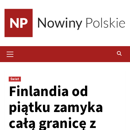
Skip
to
content
Primary
Menu
Świat
Finlandia od
piątku zamyka
całą granicę z