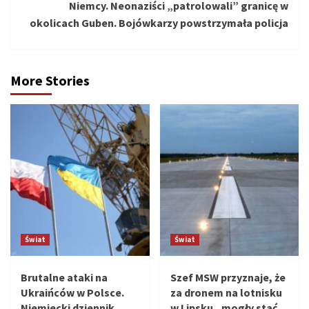
Niemcy. Neonaziści „patrolowali” granicę w
okolicach Guben. Bojówkarzy powstrzymała policja
More Stories
Świat
Świat
Brutalne ataki na
Szef MSW przyznaje, że
Ukraińców w Polsce.
za dronem na lotnisku
Niemiecki dziennik
w Lipsku „mogły stać