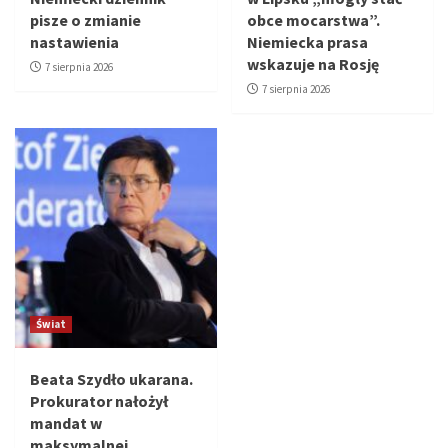
pisze o zmianie
obce mocarstwa”.
nastawienia
Niemiecka prasa
wskazuje na Rosję
7 sierpnia 2026
7 sierpnia 2026
Świat
Beata Szydło ukarana.
Prokurator nałożył
mandat w
maksymalnej