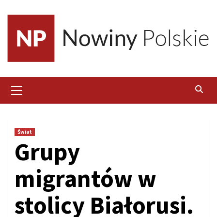
Skip
to
content
Primary
Menu
Świat
Grupy
migrantów w
stolicy Białorusi.