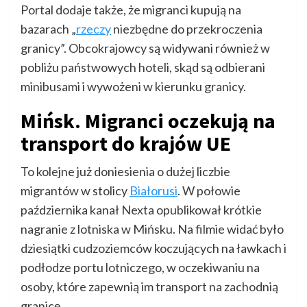
Portal dodaje także, że migranci kupują na
bazarach „
rzeczy
niezbędne do przekroczenia
granicy”. Obcokrajowcy są widywani również w
pobliżu państwowych hoteli, skąd są odbierani
minibusami i wywożeni w kierunku granicy.
Mińsk. Migranci oczekują na
transport do krajów UE
To kolejne już doniesienia o dużej liczbie
migrantów w stolicy
Białorusi
. W połowie
października kanał Nexta opublikował krótkie
nagranie z lotniska w Mińsku. Na filmie widać było
dziesiątki cudzoziemców koczujących na ławkach i
podłodze portu lotniczego, w oczekiwaniu na
osoby, które zapewnią im transport na zachodnią
granicę.