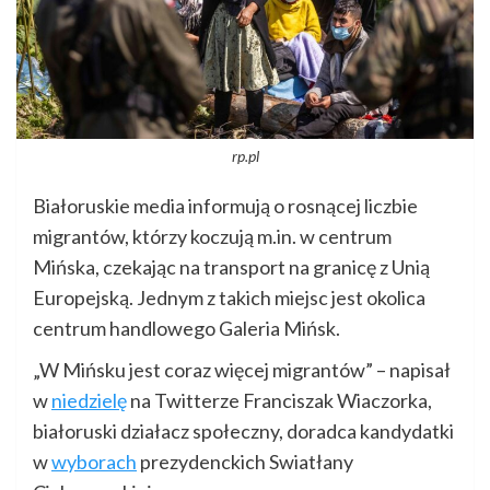
rp.pl
Białoruskie media informują o rosnącej liczbie
migrantów, którzy koczują m.in. w centrum
Mińska, czekając na transport na granicę z Unią
Europejską. Jednym z takich miejsc jest okolica
centrum handlowego Galeria Mińsk.
„W Mińsku jest coraz więcej migrantów” – napisał
w
niedzielę
na Twitterze Franciszak Wiaczorka,
białoruski działacz społeczny, doradca kandydatki
w
wyborach
prezydenckich Swiatłany