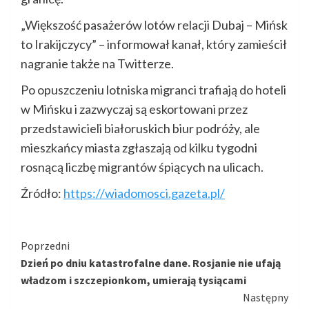
„Większość pasażerów lotów relacji Dubaj – Mińsk
to Irakijczycy” – informował kanał, który zamieścił
nagranie także na Twitterze.
Po opuszczeniu lotniska migranci trafiają do hoteli
w Mińsku i zazwyczaj są eskortowani przez
przedstawicieli białoruskich biur podróży, ale
mieszkańcy miasta zgłaszają od kilku tygodni
rosnącą liczbę migrantów śpiących na ulicach.
Źródło:
https://wiadomosci.gazeta.pl/
Kontynuuj
Poprzedni
Dzień po dniu katastrofalne dane. Rosjanie nie ufają
czytanie
władzom i szczepionkom, umierają tysiącami
Następny