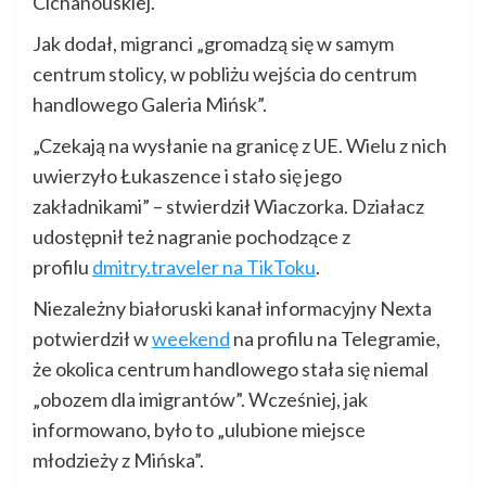
Cichanouskiej.
Jak dodał, migranci „gromadzą się w samym
centrum stolicy, w pobliżu wejścia do centrum
handlowego Galeria Mińsk”.
„Czekają na wysłanie na granicę z UE. Wielu z nich
uwierzyło Łukaszence i stało się jego
zakładnikami” – stwierdził Wiaczorka. Działacz
udostępnił też nagranie pochodzące z
profilu
dmitry.traveler na TikToku
.
Niezależny białoruski kanał informacyjny Nexta
potwierdził w
weekend
na profilu na Telegramie,
że okolica centrum handlowego stała się niemal
„obozem dla imigrantów”. Wcześniej, jak
informowano, było to „ulubione miejsce
młodzieży z Mińska”.