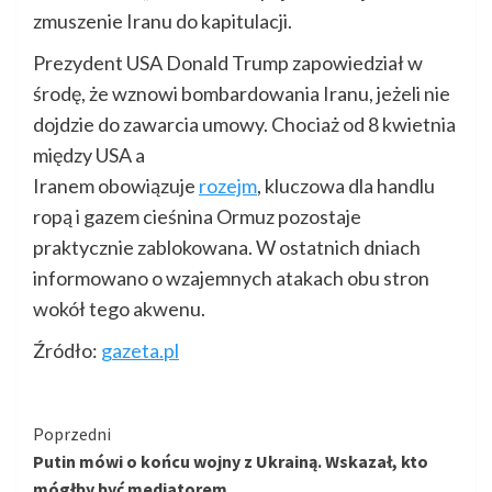
zmuszenie Iranu do kapitulacji.
Prezydent USA Donald Trump zapowiedział w
środę, że wznowi bombardowania Iranu, jeżeli nie
dojdzie do zawarcia umowy. Chociaż od 8 kwietnia
między USA a
Iranem obowiązuje
rozejm
, kluczowa dla handlu
ropą i gazem cieśnina Ormuz pozostaje
praktycznie zablokowana. W ostatnich dniach
informowano o wzajemnych atakach obu stron
wokół tego akwenu.
Źródło:
gazeta.pl
Kontynuuj
Poprzedni
Putin mówi o końcu wojny z Ukrainą. Wskazał, kto
czytanie
mógłby być mediatorem