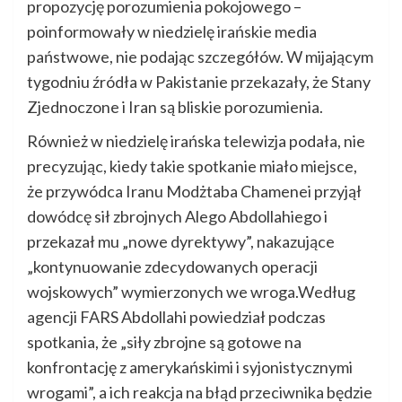
propozycję porozumienia pokojowego –
poinformowały w niedzielę irańskie media
państwowe, nie podając szczegółów. W mijającym
tygodniu źródła w Pakistanie przekazały, że Stany
Zjednoczone i Iran są bliskie porozumienia.
Również w niedzielę irańska telewizja podała, nie
precyzując, kiedy takie spotkanie miało miejsce,
że przywódca Iranu Modżtaba Chamenei przyjął
dowódcę sił zbrojnych Alego Abdollahiego i
przekazał mu „nowe dyrektywy”, nakazujące
„kontynuowanie zdecydowanych operacji
wojskowych” wymierzonych we wroga.Według
agencji FARS Abdollahi powiedział podczas
spotkania, że „siły zbrojne są gotowe na
konfrontację z amerykańskimi i syjonistycznymi
wrogami”, a ich reakcja na błąd przeciwnika będzie