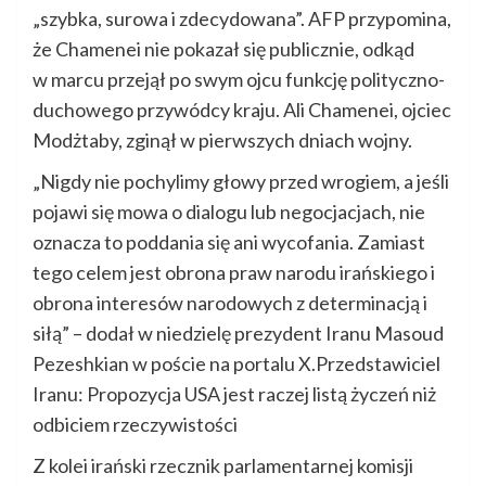
„szybka, surowa i zdecydowana”. AFP przypomina,
że Chamenei nie pokazał się publicznie, odkąd
w marcu przejął po swym ojcu funkcję polityczno-
duchowego przywódcy kraju. Ali Chamenei, ojciec
Modżtaby, zginął w pierwszych dniach wojny.
„Nigdy nie pochylimy głowy przed wrogiem, a jeśli
pojawi się mowa o dialogu lub negocjacjach, nie
oznacza to poddania się ani wycofania. Zamiast
tego celem jest obrona praw narodu irańskiego i
obrona interesów narodowych z determinacją i
siłą” – dodał w niedzielę prezydent Iranu Masoud
Pezeshkian w poście na portalu X.Przedstawiciel
Iranu: Propozycja USA jest raczej listą życzeń niż
odbiciem rzeczywistości
Z kolei irański rzecznik parlamentarnej komisji