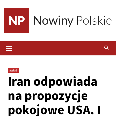
Skip
to
content
Primary
Menu
Świat
Iran odpowiada
na propozycje
pokojowe USA. I