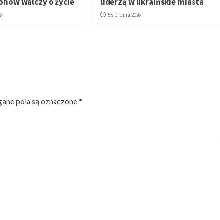
ronów walczy o życie
uderzą w ukraińskie miasta
6
5 sierpnia 2026
ne pola są oznaczone
*