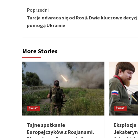
Kontynuuj
Poprzedni
Turcja odwraca się od Rosji. Dwie kluczowe decyzj
czytanie
pomogą Ukrainie
More Stories
Świat
Świat
Tajne spotkanie
Eksplozja
Europejczyków z Rosjanami.
Jekateryn