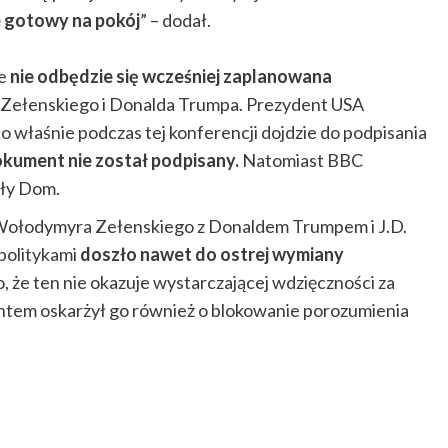
e gotowy na pokój
” – dodał.
że
nie odbędzie się wcześniej zaplanowana
Zełenskiego i Donalda Trumpa. Prezydent USA
o właśnie podczas tej konferencji dojdzie do podpisania
kument nie został podpisany.
Natomiast BBC
iały Dom.
Wołodymyra Zełenskiego z Donaldem Trumpem i J.D.
politykami
doszło nawet do ostrej wymiany
że ten nie okazuje wystarczającej wdzięczności za
tem oskarżył go również o blokowanie porozumienia