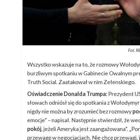
Fot. R
Wszystko wskazuje na to, że rozmowy Wołodym
burzliwym spotkaniu w Gabinecie Owalnym pre
Truth Social. Zaatakował w nim Zełenskiego.
Oświadczenie Donalda Trumpa:
Prezydent US
słowach odniósł się do spotkania z Wołodymyr
nigdy nie można by zrozumieć bez rozmowy
po
emocje” – napisał. Następnie stwierdził, że we
pokój
, jeżeli Ameryka jest zaangażowana”. „P
przewagę w negocjacjach. Nie chcę przewagi, 