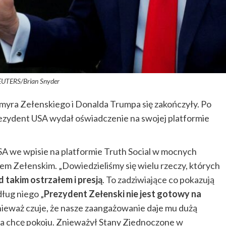
EUTERS/Brian Snyder
yra Zełenskiego i Donalda Trumpa się zakończyły. Po
zydent USA wydał oświadczenie na swojej platformie
A we wpisie na platformie Truth Social w mocnych
em Zełenskim. „Dowiedzieliśmy się wielu rzeczy, których
d takim ostrzałem i presją
. To zadziwiające co pokazują
dług niego „
Prezydent Zełenski nie jest gotowy na
onieważ czuje, że nasze zaangażowanie daje mu dużą
ja chcę pokoju. Znieważył Stany Zjednoczone w