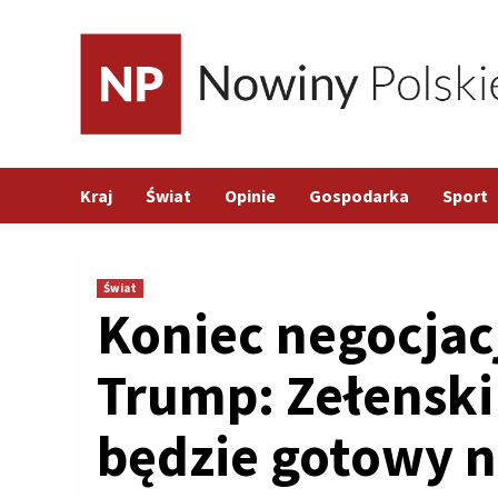
Skip
to
content
Kraj
Świat
Opinie
Gospodarka
Sport
Świat
Koniec negocjac
Trump: Zełenski
będzie gotowy n