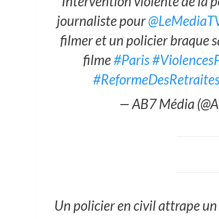
Intervention violente de la 
journaliste pour
@LeMediaT
filmer et un policier braque
filme
#Paris
#ViolencesP
#ReformeDesRetraite
— AB7 Média (@
Un policier en civil attrape u