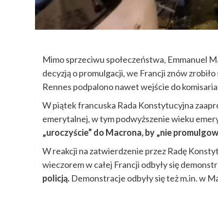
Mimo sprzeciwu społeczeństwa, Emmanuel Mac
decyzją o promulgacji, we Francji znów zrobiło 
Rennes podpalono nawet wejście do komisariat
W piątek francuska Rada Konstytucyjna zaapr
emerytalnej, w tym podwyższenie wieku emer
„uroczyście” do Macrona, by „nie promulgow
W reakcji na zatwierdzenie przez Radę Konsty
wieczorem w całej Francji odbyły się demonstr
policją.
Demonstracje odbyły się też m.in. w Mars