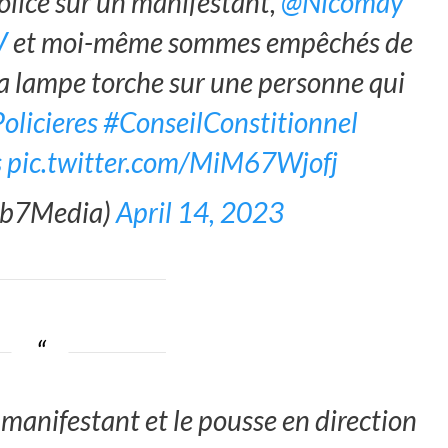
police sur un manifestant,
@Nicomay
V
et moi-même sommes empêchés de
 sa lampe torche sur une personne qui
olicieres
#ConseilConstitionnel
s
pic.twitter.com/MiM67Wjofj
Ab7Media)
April 14, 2023
n manifestant et le pousse en direction