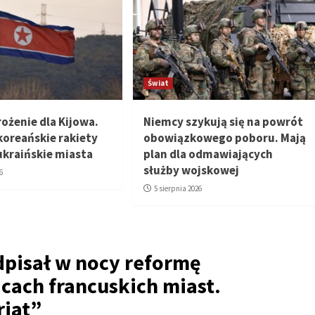
Świat
ożenie dla Kijowa.
Niemcy szykują się na powrót
oreańskie rakiety
obowiązkowego poboru. Mają
ukraińskie miasta
plan dla odmawiających
służby wojskowej
6
5 sierpnia 2026
pisał w nocy reformę
icach francuskich miast.
iat
”