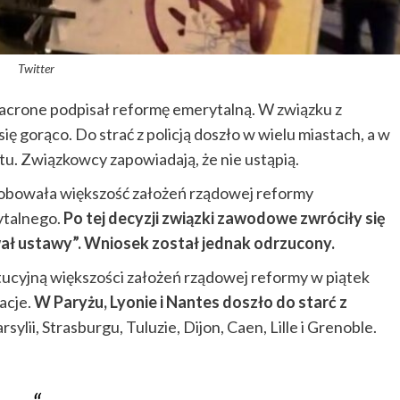
Twitter
rone podpisał reformę emerytalną. W związku z
się gorąco. Do strać z policją doszło w wielu miastach, a w
u. Związkowcy zapowiadają, że nie ustąpią.
obowała większość założeń rządowej reformy
ytalnego.
Po tej decyzji związki zawodowe zwróciły się
ał ustawy”. Wniosek został jednak odrzucony.
tucyjną większości założeń rządowej reformy w piątek
acje.
W Paryżu, Lyonie i Nantes doszło do starć z
ylii, Strasburgu, Tuluzie, Dijon, Caen, Lille i Grenoble.