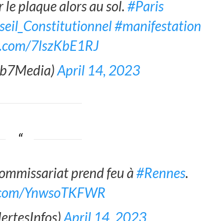
r le plaque alors au sol.
#Paris
eil_Constitutionnel
#manifestation
er.com/7lszKbE1RJ
Ab7Media)
April 14, 2023
ommissariat prend feu à
#Rennes
.
er.com/YnwsoTKFWR
lertesInfos)
April 14, 2023