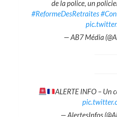
de la police, un policie
#ReformeDesRetraites
#Cons
pic.twitt
— AB7 Média (@
ALERTE INFO – Un c
pic.twitt
— AlertesInfos (@A