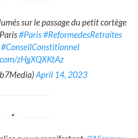
lumés sur le passage du petit cortège
 Paris
#Paris
#ReformedesRetraites
#ConseilConstitionnel
er.com/zHgXQXKtAz
Ab7Media)
April 14, 2023