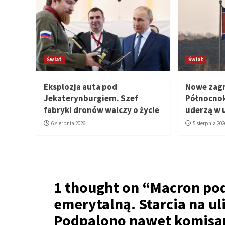
Świat
Świat
Eksplozja auta pod
Nowe zagr
Jekaterynburgiem. Szef
Północnok
fabryki dronów walczy o życie
uderzą w 
6 sierpnia 2026
5 sierpnia 202
1 thought on “
Macron pod
emerytalną. Starcia na ul
Podpalono nawet komisar