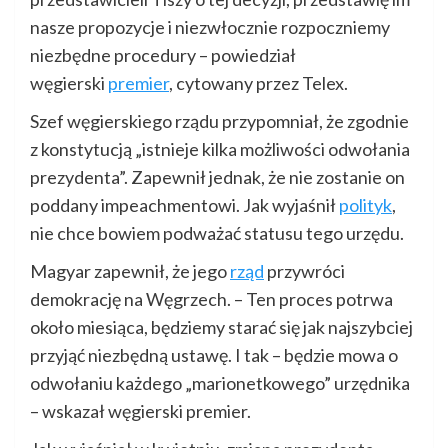
nasze propozycje i niezwłocznie rozpoczniemy
niezbędne procedury – powiedział
węgierski
premier
, cytowany przez Telex.
Szef węgierskiego rządu przypomniał, że zgodnie
z konstytucją „istnieje kilka możliwości odwołania
prezydenta”. Zapewnił jednak, że nie zostanie on
poddany impeachmentowi. Jak wyjaśnił
polityk
,
nie chce bowiem podważać statusu tego urzędu.
Magyar zapewnił, że jego
rząd
przywróci
demokrację na Węgrzech. – Ten proces potrwa
około miesiąca, będziemy starać się jak najszybciej
przyjąć niezbędną ustawę. I tak – będzie mowa o
odwołaniu każdego „marionetkowego” urzędnika
– wskazał węgierski premier.