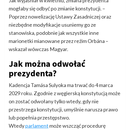
Jak wyjaśniał w kwietniu, zmiana prezydenta
mogłaby się odbyć po zmianie konstytucji. –
Poprzez nowelizację Ustawy Zasadniczej oraz
niezbędne modyfikacje usuniemy go ze
stanowiska, podobnie jak wszystkie inne
marionetki mianowane przez reżim Orbána –
wskazał wówczas Magyar.
Jak można odwołać
prezydenta?
Kadencja Tamása Sulyoka ma trwać do 4 marca
2029 roku. Zgodnie z węgierską konstytucją może
on zostać odwołany tylko wtedy, gdy nie
przestrzega konstytucji, umyślnie narusza prawo
lub popełnia przestępstwo.
Wtedy
parlament
może wszcząć procedurę