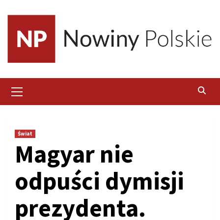
Skip
to
content
Primary
Menu
Świat
Magyar nie
odpuści dymisji
prezydenta.