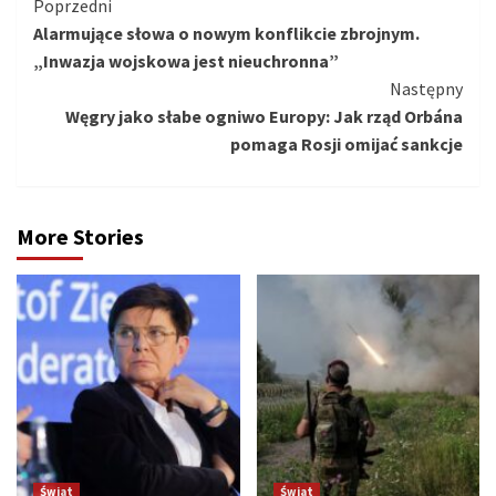
Kontynuuj
Poprzedni
Alarmujące słowa o nowym konflikcie zbrojnym.
czytanie
„Inwazja wojskowa jest nieuchronna”
Następny
Węgry jako słabe ogniwo Europy: Jak rząd Orbána
pomaga Rosji omijać sankcje
More Stories
Świat
Świat