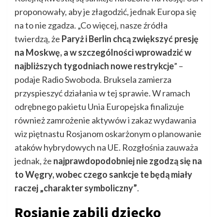
proponowały, aby je złagodzić, jednak Europa się
na to nie zgadza. „Co więcej, nasze źródła
twierdzą, że
Paryż i Berlin chcą zwiększyć presję
na Moskwę, a w szczególności wprowadzić w
najbliższych tygodniach nowe restrykcje
” –
podaje Radio Swoboda. Bruksela zamierza
przyspieszyć działania w tej sprawie. W ramach
odrębnego pakietu Unia Europejska finalizuje
również zamrożenie aktywów i zakaz wydawania
wiz piętnastu Rosjanom oskarżonym o planowanie
ataków hybrydowych na UE. Rozgłośnia zauważa
jednak, że
najprawdopodobniej nie zgodzą się na
to Węgry, wobec czego sankcje te będą miały
raczej „charakter symboliczny”
.
Rosjanie zabili dziecko