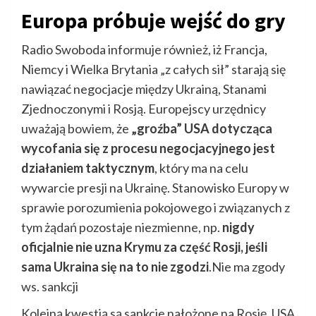
Europa próbuje wejść do gry
Radio Swoboda informuje również, iż Francja,
Niemcy i Wielka Brytania „z całych sił” starają się
nawiązać negocjacje między Ukrainą, Stanami
Zjednoczonymi i Rosją. Europejscy urzędnicy
uważają bowiem, że
„groźba” USA dotycząca
wycofania się z procesu negocjacyjnego jest
działaniem taktycznym
, który ma na celu
wywarcie presji na Ukrainę. Stanowisko Europy w
sprawie porozumienia pokojowego i związanych z
tym żądań pozostaje niezmienne, np.
nigdy
oficjalnie nie uzna Krymu za część Rosji, jeśli
sama Ukraina się na to nie zgodzi
.Nie ma zgody
ws. sankcji
Kolejną kwestią są sankcje nałożone na Rosję. USA