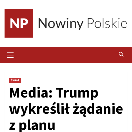
Skip
to
content
Primary
Menu
Świat
Media: Trump
wykreślił żądanie
z planu