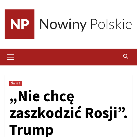
Skip
to
content
Primary
Menu
Świat
„Nie chcę
zaszkodzić Rosji”.
Trump