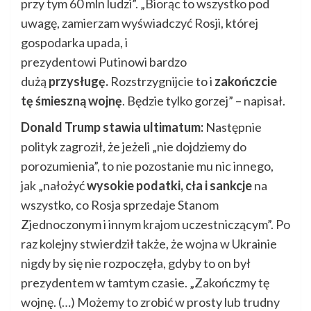
przy tym 60 mln ludzi”. „Biorąc to wszystko pod
uwagę, zamierzam wyświadczyć Rosji, której
gospodarka upada, i
prezydentowi Putinowi bardzo
dużą
przysługę.
Rozstrzygnijcie to i
zakończcie
tę śmieszną wojnę
. Będzie tylko gorzej” – napisał.
Donald Trump stawia ultimatum:
Następnie
polityk zagroził, że jeżeli „nie dojdziemy do
porozumienia”, to nie pozostanie mu nic innego,
jak „nałożyć
wysokie podatki, cła i sankcje
na
wszystko, co Rosja sprzedaje Stanom
Zjednoczonym i innym krajom uczestniczącym”. Po
raz kolejny stwierdził także, że wojna w Ukrainie
nigdy by się nie rozpoczęła, gdyby to on był
prezydentem w tamtym czasie. „Zakończmy tę
wojnę. (…) Możemy to zrobić w prosty lub trudny