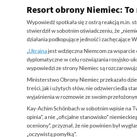
Resort obrony Niemiec: To 
Wypowiedź spotkała się z ostrą reakcją m.in. st
stwierdził w sobotnim oświadczeniu, że „niem
działania podkopujące jedność i zachęcające W
„
Ukraina
jest wdzięczna Niemcom za wsparcie o
dyplomatyczne w celu rozwiązania rosyjsko-uk
wypowiedzi ze strony Niemiec są rozczarowując
Ministerstwo Obrony Niemiec przekazało dzie
treści, jak i użytych słów, nie odzwierciedla s
wyjaśnienia w rozmowie ze swoim przełożony
Kay-Achim Schönbach w sobotnim wpisie na Twit
opinia”, a nie „oficjalne stanowisko” niemieckie
oceniony”, przyznał, że nie powinien był wyg
„oczywistą pomyłką”.