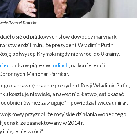
wehr/Marcel Kröncke
cięło się od piątkowych słów dowódcy marynarki
 stwierdził m.in., że prezydent Władimir Putin
osję półwysep Krymski nigdy nie wróci do Ukrainy.
miec
padła w piątek w
Indiach
, na konferencji
z Obronnych Manohar Parrikar.
czego naprawdę pragnie prezydent Rosji Władimir Putin,
nku kosztuje niewiele, a nawet nic. Łatwo jest okazać
podobnie również zasługuje” – powiedział wiceadmirał.
i wojskowy przyznał, że rosyjskie działania wobec tego
ł jednak, że zaanektowany w 2014 r.
i nigdy nie wróci”.