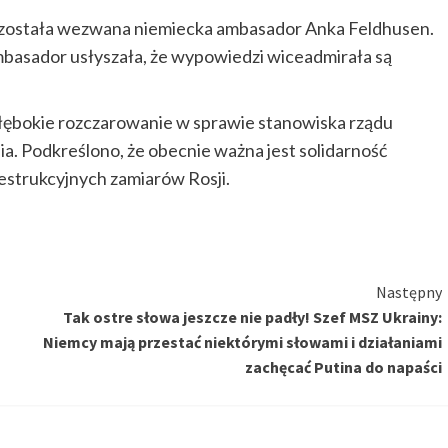
 została wezwana niemiecka ambasador Anka Feldhusen.
basador usłyszała, że wypowiedzi wiceadmirała są
łębokie rozczarowanie w sprawie stanowiska rządu
a. Podkreślono, że obecnie ważna jest solidarność
strukcyjnych zamiarów Rosji.
Następny
Tak ostre słowa jeszcze nie padły! Szef MSZ Ukrainy:
Niemcy mają przestać niektórymi słowami i działaniami
zachęcać Putina do napaści