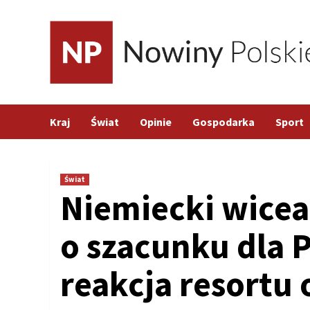
Skip
to
content
Kraj
Świat
Opinie
Gospodarka
Sport
Świat
Niemiecki wicea
o szacunku dla 
reakcja resortu