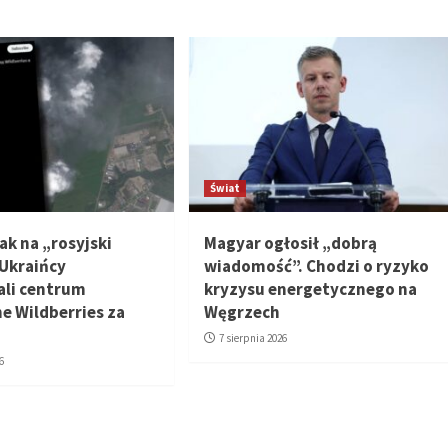
Świat
ak na „rosyjski
Magyar ogłosił „dobrą
Ukraińcy
wiadomość”. Chodzi o ryzyko
li centrum
kryzysu energetycznego na
e Wildberries za
Węgrzech
7 sierpnia 2026
6