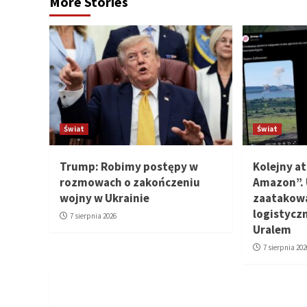
More Stories
Świat
Świat
Trump: Robimy postępy w
Kolejny at
rozmowach o zakończeniu
Amazon”. 
wojny w Ukrainie
zaatakowa
logistyczn
7 sierpnia 2026
Uralem
7 sierpnia 202