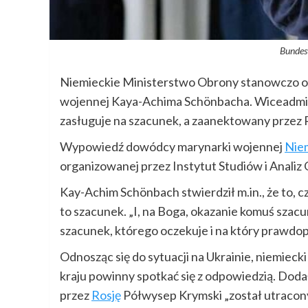
Bundes
Niemieckie Ministerstwo Obrony stanowczo od
wojennej Kaya-Achima Schönbacha. Wiceadmirał
zasługuje na szacunek, a zaanektowany przez R
Wypowiedź dowódcy marynarki wojennej
Nie
organizowanej przez Instytut Studiów i Anali
Kay-Achim Schönbach stwierdził m.in., że to, 
to szacunek. „I, na Boga, okazanie komuś szacu
szacunek, którego oczekuje i na który prawdo
Odnosząc się do sytuacji na Ukrainie, niemieck
kraju powinny spotkać się z odpowiedzią. Doda
przez
Rosję
Półwysep Krymski „został utracony 