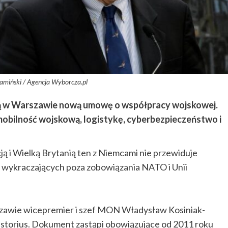
amiński / Agencja Wyborcza.pl
szą w Warszawie nową umowę o współpracy wojskowej.
mobilność wojskową, logistykę, cyberbezpieczeństwo i
ą i Wielką Brytanią ten z Niemcami nie przewiduje
wykraczających poza zobowiązania NATO i Unii
zawie wicepremier i szef MON Władysław Kosiniak-
Pistorius. Dokument zastąpi obowiązujące od 2011 roku