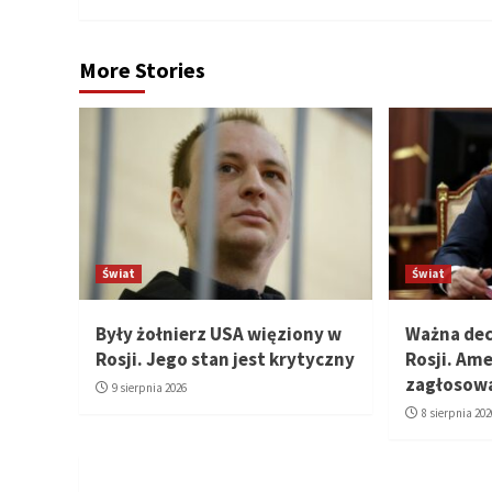
More Stories
Świat
Świat
Były żołnierz USA więziony w
Ważna decy
Rosji. Jego stan jest krytyczny
Rosji. Am
zagłosow
9 sierpnia 2026
8 sierpnia 202