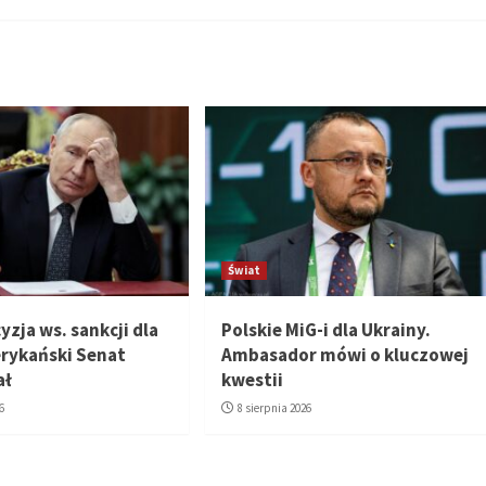
Świat
zja ws. sankcji dla
Polskie MiG-i dla Ukrainy.
erykański Senat
Ambasador mówi o kluczowej
ał
kwestii
6
8 sierpnia 2026