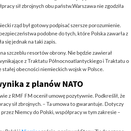
pracy sił zbrojnych obu państw.Warszawa nie zgodziła
iecki rząd był gotowy podpisać szersze porozumienie.
e bezpieczeństwa podobne do tych, które Polska zawarła z
 się jednak na taki zapis.
a szczeblu resortów obrony. Nie będzie zawierał
ynikające z Traktatu Północnoatlantyckiego i Traktatu o
e stałej obecności niemieckich wojsk w Polsce.
wynika z planów NATO
ie z RMF FM ocenił umowę pozytywnie. Podkreślił, że
pracy sił zbrojnych. – Ta umowa to gwarantuje. Dotyczy
k przez Niemcy do Polski, współpracy w tym zakresie –