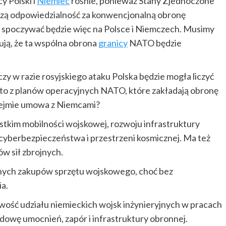
y Polski i
Niemiec
rośnie, ponieważ Stany Zjednoczone
zą odpowiedzialność za konwencjonalną obronę
 spoczywać będzie więc na Polsce i Niemczech. Musimy
ują, że ta wspólna obrona
granicy
NATO będzie
czy w razie rosyjskiego ataku Polska będzie mogła liczyć
 to z planów operacyjnych NATO, które zakładają obronę
bejmie umowa z Niemcami?
im mobilności wojskowej, rozwoju infrastruktury
cyberbezpieczeństwa i przestrzeni kosmicznej. Ma też
w sił zbrojnych.
ych zakupów sprzętu wojskowego, choć bez
a.
ość udziału niemieckich wojsk inżynieryjnych w pracach
dowę umocnień, zapór i infrastruktury obronnej.