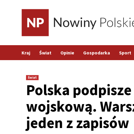
Skip
to
content
Kraj
Świat
Opinie
Gospodarka
Sport
Świat
Polska podpisz
wojskową. Wars
jeden z zapisów