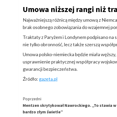
Umowa niższej rangi niż tra
Najważniejszą różnicą między umową z Niemcami
brak osobnego zobowiązania do wzajemnej pom
Traktaty z Paryżem i Londynem podpisano na s
nie tylko obronność, lecz także szerszą współ
Umowa polsko-niemiecka będzie miała węższy,
usprawnienie praktycznej współpracy wojsko
gwarancji bezpieczeństwa.
Źródło:
gazeta.pl
Kontynuuj
Poprzedni
Mentzen skrytykował Nawrockiego. „To stawia w
czytanie
bardzo złym świetle”