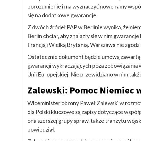
porozumienie i ma wyznaczyć nowe ramy współ
się na dodatkowe gwarancje
Z dwóch źródeł PAP w Berlinie wynika, że niem
Berlin chciał, aby znalazły się w nim gwarancj
Francją i Wielką Brytanią. Warszawa nie zgodziła
Ostatecznie dokument będzie umową zawartą n
gwarancji wykraczających poza zobowiązania w
Unii Europejskiej. Nie przewidziano w nim takż
Zalewski: Pomoc Niemiec 
Wiceminister obrony Paweł Zalewski w rozmow
dla Polski kluczowe są zapisy dotyczące współ
ona szerszej grupy spraw, także tranzytu wojs
powiedział.