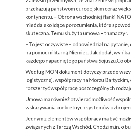
Zalewski przekonywał, że znaczenie współprac
przekazują państwom europejskim coraz więks
kontynentu. – Obrona wschodniej flanki NATO
mieć daleko idące porozumienia, które spowod
skuteczna. Temu służy ta umowa – tłumaczył.
– To jest oczywiste – odpowiedział na pytanie, 
na pomoc militarną Niemiec. Jak dodał, wynika
każdego napadniętego państwa Sojuszu.Co o
Według MON dokument dotyczy przede wszystk
logistycznej, współpracy na Morzu Bałtyckim, 
rozszerzyć współpracę poszczególnych rodzajó
Umowa ma również otwierać możliwość wspóln
wskazywania konkretnych systemów uzbrojeni
Jednym z elementów współpracy ma być możliw
związanych z Tarczą Wschód. Chodzi m.in. o bu