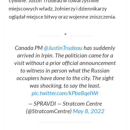
cywilne. Justin Trudeau w towarzystwie
miejscowych władz, żołnierzy i dziennikarzy
oglądał miejsce bitwy oraz wojenne zniszczenia.
Canada PM
@JustinTrudeau
has suddenly
arrived in Irpin. The politician came for a
visit without a prior official announcement
to witness in person what the Russian
occupiers have done to the city. The sight
was shocking, to say the least.
pic.twitter.com/kPbe8qeIWr
— SPRAVDI — Stratcom Centre
(@StratcomCentre)
May 8, 2022