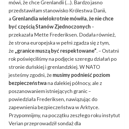
mówi, że chce Grenlandii (…). Bardzo jasno
przedstawiłam stanowisko Królestwa Danii,
a
Grenlandia wielokrotnie mówiła, że nie chce
być częścią Stanów Zjednoczonych
–
przekazała Mette Frederiksen. Dodała również,
że strona europejska w pełni zgadza się z tym,
że
„granice muszą być respektowane”
. – Ostatni
rok poświęciliśmy na podjęcie szeregu działań po
stronie duńskiej i grenlandzkiej. W NATO
jesteśmy zgodni, że
musimy podnieść poziom
bezpieczeństwa
na dalekiej północy, ale z
poszanowaniem istniejących granic –
powiedziała Frederiksen, nawiązując do
zapewnienia bezpieczeństwa w Arktyce.
Przypomnijmy, na początku zeszłego roku instytut
Verian przeprowadził sondaż dla