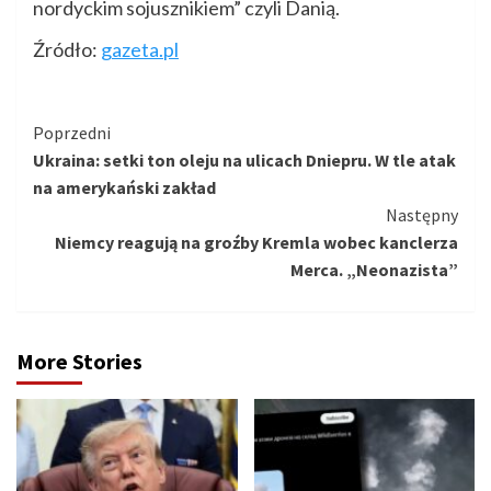
nordyckim sojusznikiem” czyli Danią.
Źródło:
gazeta.pl
Kontynuuj
Poprzedni
Ukraina: setki ton oleju na ulicach Dniepru. W tle atak
czytanie
na amerykański zakład
Następny
Niemcy reagują na groźby Kremla wobec kanclerza
Merca. „Neonazista”
More Stories