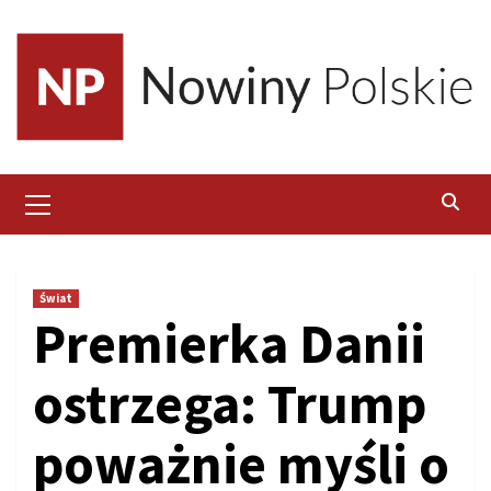
Skip
to
content
Primary
Menu
Świat
Premierka Danii
ostrzega: Trump
poważnie myśli o