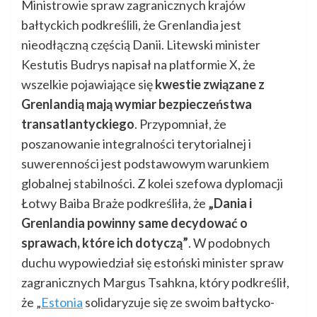
Ministrowie spraw zagranicznych krajów
bałtyckich podkreślili, że Grenlandia jest
nieodłączną częścią Danii. Litewski minister
Kestutis Budrys napisał na platformie X, że
wszelkie pojawiające się
kwestie związane z
Grenlandią mają wymiar bezpieczeństwa
transatlantyckiego
. Przypomniał, że
poszanowanie integralności terytorialnej i
suwerenności jest podstawowym warunkiem
globalnej stabilności. Z kolei szefowa dyplomacji
Łotwy Baiba Braże podkreśliła, że
„Dania i
Grenlandia powinny same decydować o
sprawach, które ich dotyczą”
. W podobnych
duchu wypowiedział się estoński minister spraw
zagranicznych Margus Tsahkna, który podkreślił,
że „
Estonia
solidaryzuje się ze swoim bałtycko-