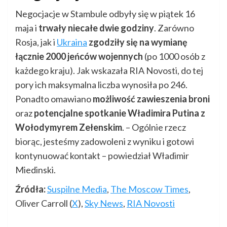
Negocjacje w Stambule odbyły się w piątek 16
maja i
trwały niecałe dwie godziny
. Zarówno
Rosja, jak i
Ukraina
zgodziły się na wymianę
łącznie 2000 jeńców wojennych
(po 1000 osób z
każdego kraju). Jak wskazała RIA Novosti, do tej
pory ich maksymalna liczba wynosiła po 246.
Ponadto omawiano
możliwość zawieszenia broni
oraz
potencjalne spotkanie Władimira Putina z
Wołodymyrem Zełenskim
. – Ogólnie rzecz
biorąc, jesteśmy zadowoleni z wyniku i gotowi
kontynuować kontakt – powiedział Władimir
Miedinski.
Źródła:
Suspilne Media
,
The Moscow Times
,
Oliver Carroll (
X
),
Sky News
,
RIA Novosti