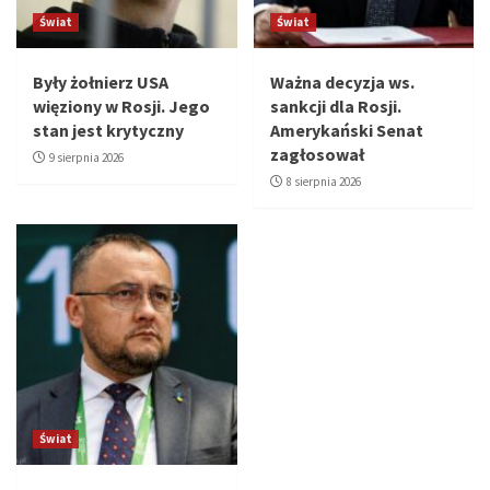
Świat
Świat
Były żołnierz USA
Ważna decyzja ws.
więziony w Rosji. Jego
sankcji dla Rosji.
stan jest krytyczny
Amerykański Senat
zagłosował
9 sierpnia 2026
8 sierpnia 2026
Świat