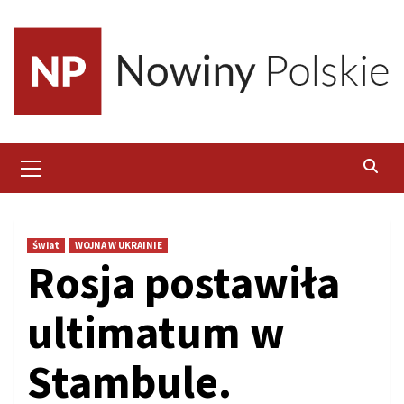
Skip
to
content
Primary
Menu
Świat
WOJNA W UKRAINIE
Rosja postawiła
ultimatum w
Stambule.