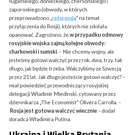
ługańskiego, donieckiego, chersońskiego i
zaporoskiego (obwody, w których
przeprowadzono „
referenda
” na temat
przyłączenia do Rosji), których nie zdołała
opanować. Zagrożono, że
w przypadku odmowy
rosyjskie wojska zajmą kolejne obwody:
charkowski i sumski
. – Nie chcemy wojny, ale
jesteśmy gotowi walczyć przez rok, dwa, trzy, tak
długo, jak będzie trzeba. Walczyliśmy ze Szwecją
przez 21 lat. Jak długo jesteście gotowi walczyć? –
miał powiedzieć przewodniczący rosyjskiej
delegacji Władimir Miedinski, cytowany przez
dziennikarza „The Economist” Olivera Carrolla. –
Rosja jest gotowa walczyć wiecznie
– dodał
doradca Władimira Putina.
Ukraina i Wielka Brytania