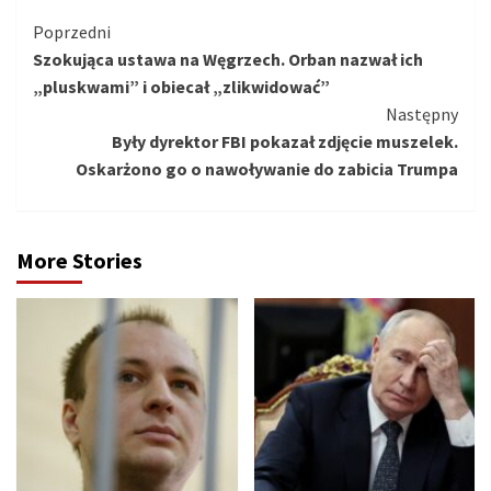
Kontynuuj
Poprzedni
Szokująca ustawa na Węgrzech. Orban nazwał ich
czytanie
„pluskwami” i obiecał „zlikwidować”
Następny
Były dyrektor FBI pokazał zdjęcie muszelek.
Oskarżono go o nawoływanie do zabicia Trumpa
More Stories