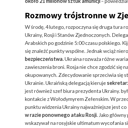
około 21 milionów sztuk amunicji
– powiedzia
Rozmowy trójstronne w Zj
W środę, 4 lutego, rozpoczyna się druga tura 
Ukrainy, Rosji i Stanów Zjednoczonych. Deleg
Arabskich po godzinie 5:00 czasu polskiego. K
się znaleźć punkty wspólne. Jednak wciąż nie
bezpieczeństwa.
Ukraina rozważa różne wari
zawieszenia broni. Rosja nie chce zgodzić się
okupowanych. Zdecydowanie sprzeciwia się st
Ukrainie. Ukraińską delegacją kieruje
sekretar
jest również szef biura prezydenta Ukrainy. b
kontakcie z Wołodymyrem Zełenskim. W przedd
punktu widzenia Ukrainy najważniejsze jest co
w razie ponownego ataku Rosji.
Jako główny 
wskazywał na rosyjskie ultimatum wycofania s