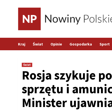
Skip
to
content
Kraj
Świat
Opinie
Gospodarka
Sport
Świat
Rosja szykuje p
sprzętu i amunic
Minister ujawni