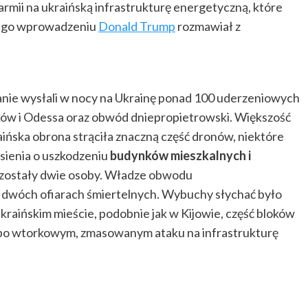
armii na ukraińską infrastrukturę energetyczną, które
 jego wprowadzeniu
Donald Trump
rozmawiał z
anie wysłali w nocy na Ukrainę ponad 100 uderzeniowych
ków i Odessa oraz obwód dniepropietrowski. Większość
ńska obrona strąciła znaczną część dronów, niektóre
esienia o uszkodzeniu
budynków mieszkalnych i
zostały dwie osoby. Władze obwodu
 dwóch ofiarach śmiertelnych. Wybuchy słychać było
kraińskim mieście, podobnie jak w Kijowie, część bloków
u po wtorkowym, zmasowanym ataku na infrastrukturę