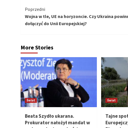
Kontynuuj
Poprzedni
Wojna w tle, UE na horyzoncie. Czy Ukraina powin
czytanie
dołączyć do Unii Europejskiej?
More Stories
Świat
Świat
Beata Szydło ukarana.
Tajne spo
Prokurator nałożył mandat w
Europejcz