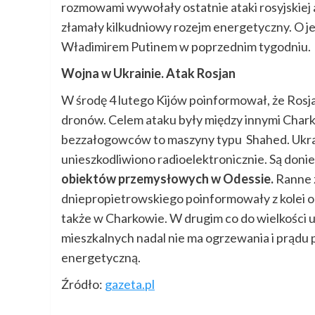
rozmowami wywołały ostatnie ataki rosyjskiej 
złamały kilkudniowy rozejm energetyczny. O
Władimirem Putinem w poprzednim tygodniu.
Wojna w Ukrainie. Atak Rosjan
W środę 4 lutego Kijów poinformował, że Rosj
dronów. Celem ataku były między innymi Char
bezzałogowców to maszyny typu Shahed. Ukrai
unieszkodliwiono radioelektronicznie. Są doni
obiektów przemysłowych w Odessie.
Ranne 
dniepropietrowskiego poinformowały z kolei o
także w Charkowie. W drugim co do wielkości u
mieszkalnych nadal nie ma ogrzewania i prąd
energetyczną.
Źródło:
gazeta.pl