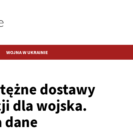
WOJNA W UKRAINIE
otężne dostawy
ji dla wojska.
a dane