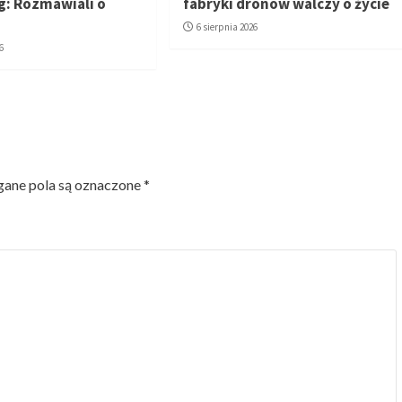
: Rozmawiali o
fabryki dronów walczy o życie
6 sierpnia 2026
6
ne pola są oznaczone
*