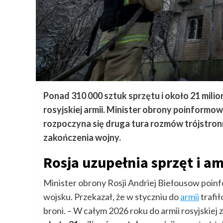
Ponad 310 000 sztuk sprzętu i około 21 mili
rosyjskiej armii. Minister obrony poinformowa
rozpoczyna się druga tura rozmów trójstronny
zakończenia wojny.
Rosja uzupełnia sprzęt i a
Minister obrony Rosji Andriej Biełousow poinf
wojsku. Przekazał, że w styczniu do
armii
trafił
broni. – W całym 2026 roku do armii rosyjskiej