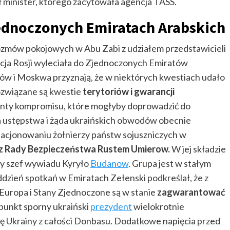
ł minister, którego zacytowała agencja TASS.
ednoczonych Emiratach Arabskich
rozmów pokojowych w Abu Zabi z udziałem przedstawicieli
acja Rosji wyleciała do Zjednoczonych Emiratów
ijów i Moskwa przyznają, że w niektórych kwestiach udało
rozwiązane są kwestie
terytoriów i gwarancji
anty kompromisu, które mogłyby doprowadzić do
 na ustępstwa i żąda ukraińskich obwodów obecnie
acjonowaniu żołnierzy państw sojuszniczych w
z Rady Bezpieczeństwa Rustem Umierow.
W jej składzie
yły szef wywiadu Kyryło
Budanow
. Grupa jest w stałym
zień spotkań w Emiratach Zełenski podkreślał, że z
 Europa i Stany Zjednoczone są w stanie
zagwarantować
punkt sporny ukraiński
prezydent
wielokrotnie
ię Ukrainy z całości Donbasu. Dodatkowe napięcia przed