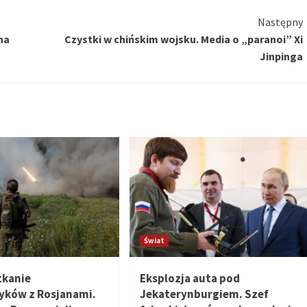
Następny
na
Czystki w chińskim wojsku. Media o „paranoi” Xi
Jinpinga
Świat
tkanie
Eksplozja auta pod
yków z Rosjanami.
Jekaterynburgiem. Szef