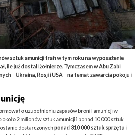
onów sztuk amunicji trafi w tym roku na wyposażenie
ł, ile już dostali żołnierze. Tymczasem w Abu Zabi
ch – Ukraina, Rosji i USA – na temat zawarcia pokoju i
municję
ormował o uzupełnieniu zapasów broni i amunicji w
o około 2 milionów sztuk amunicji i ponad 10 000 sztuk
 zostanie dostarczonych
ponad 310 000 sztuk sprzętu i