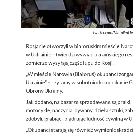
twitter.com/MotolkoH
Rosjanie otworzyli w białoruskim mieście Nar
w Uklrainie – twierdzi wywiad ukraińskiego res
żołnierze wysyłają część łupu do Rosji.
„W mieście Narowla (Białoruś) okupanci zorgan
Ukrainie” – czytamy w sobotnim komunikacie
Obrony Ukrainy.
Jak dodano, na bazarze sprzedawane są pralki,
motocykle, naczynia, dywany, dzieła sztuki, zab
zdobyli, grabiąc i plądrując ludność cywilną w 
„Okupanci starają się również wymienić skradzi