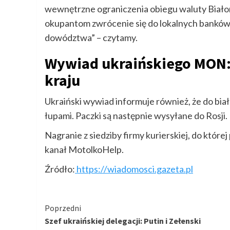
wewnętrzne ograniczenia obiegu waluty Białoru
okupantom zwrócenie się do lokalnych banków.
dowództwa” – czytamy.
Wywiad ukraińskiego MON: 
kraju
Ukraiński wywiad informuje również, że do bi
łupami. Paczki są następnie wysyłane do Rosji.
Nagranie z siedziby firmy kurierskiej, do której
kanał MotolkoHelp.
Źródło:
https://wiadomosci.gazeta.pl
Kontynuuj
Poprzedni
Szef ukraińskiej delegacji: Putin i Zełenski
czytanie