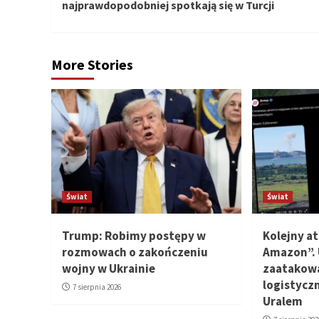
najprawdopodobniej spotkają się w Turcji
More Stories
Świat
Świat
Trump: Robimy postępy w
Kolejny at
rozmowach o zakończeniu
Amazon”. 
wojny w Ukrainie
zaatakowa
logistyczn
7 sierpnia 2026
Uralem