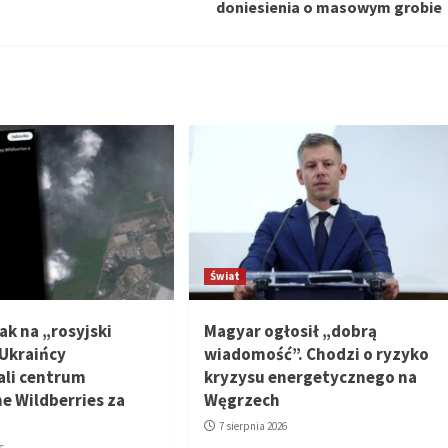
doniesienia o masowym grobie
Świat
ak na „rosyjski
Magyar ogłosił „dobrą
Ukraińcy
wiadomość”. Chodzi o ryzyko
li centrum
kryzysu energetycznego na
e Wildberries za
Węgrzech
7 sierpnia 2026