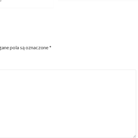
6
ne pola są oznaczone
*