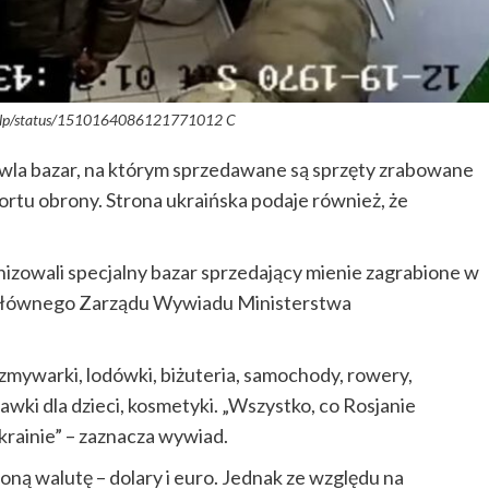
elp/status/1510164086121771012 C
owla bazar, na którym sprzedawane są sprzęty zrabowane
ortu obrony. Strona ukraińska podaje również, że
izowali specjalny bazar sprzedający mienie zagrabione w
 Głównego Zarządu Wywiadu Ministerstwa
 zmywarki, lodówki, biżuteria, samochody, rowery,
awki dla dzieci, kosmetyki. „Wszystko, co Rosjanie
Ukrainie” – zaznacza wywiad.
oną walutę – dolary i euro. Jednak ze względu na