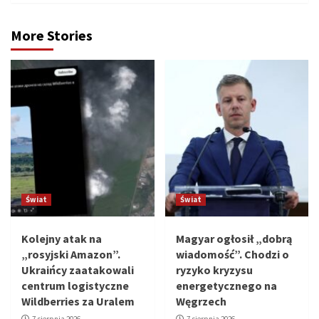
More Stories
Świat
Świat
Kolejny atak na
Magyar ogłosił „dobrą
„rosyjski Amazon”.
wiadomość”. Chodzi o
Ukraińcy zaatakowali
ryzyko kryzysu
centrum logistyczne
energetycznego na
Wildberries za Uralem
Węgrzech
7 sierpnia 2026
7 sierpnia 2026