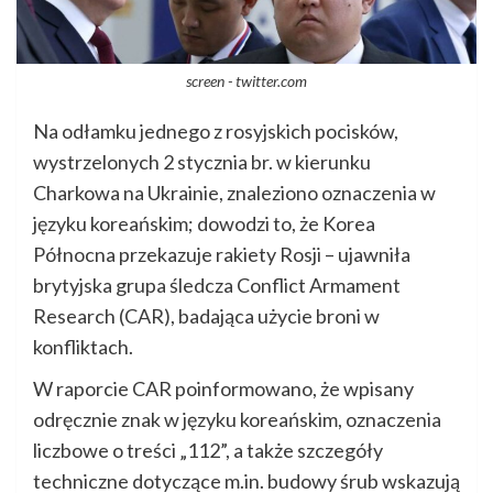
screen - twitter.com
Na odłamku jednego z rosyjskich pocisków,
wystrzelonych 2 stycznia br. w kierunku
Charkowa na Ukrainie, znaleziono oznaczenia w
języku koreańskim; dowodzi to, że Korea
Północna przekazuje rakiety Rosji – ujawniła
brytyjska grupa śledcza Conflict Armament
Research (CAR), badająca użycie broni w
konfliktach.
W raporcie CAR poinformowano, że wpisany
odręcznie znak w języku koreańskim, oznaczenia
liczbowe o treści „112”, a także szczegóły
techniczne dotyczące m.in. budowy śrub wskazują