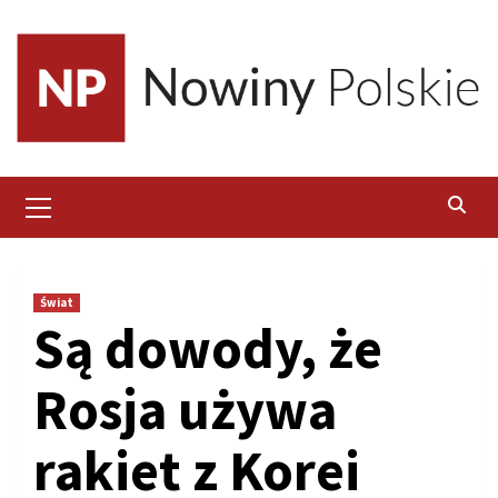
Skip
to
content
Primary
Menu
Świat
Są dowody, że
Rosja używa
rakiet z Korei