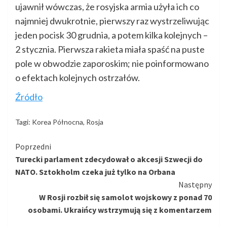
ujawnił wówczas, że rosyjska armia użyła ich co
najmniej dwukrotnie, pierwszy raz wystrzeliwując
jeden pocisk 30 grudnia, a potem kilka kolejnych –
2 stycznia. Pierwsza rakieta miała spaść na puste
pole w obwodzie zaporoskim; nie poinformowano
o efektach kolejnych ostrzałów.
Źródło
Tagi:
Korea Północna
,
Rosja
Kontynuuj
Poprzedni
Turecki parlament zdecydował o akcesji Szwecji do
czytanie
NATO. Sztokholm czeka już tylko na Orbana
Następny
W Rosji rozbił się samolot wojskowy z ponad 70
osobami. Ukraińcy wstrzymują się z komentarzem