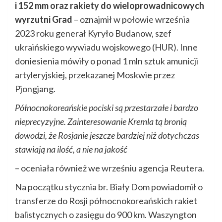
i 152 mm oraz rakiety do wieloprowadnicowych
wyrzutni Grad
– oznajmił w połowie września
2023 roku generał Kyryło Budanow, szef
ukraińskiego wywiadu wojskowego (HUR). Inne
doniesienia mówiły o ponad 1 mln sztuk amunicji
artyleryjskiej, przekazanej Moskwie przez
Pjongjang.
Północnokoreańskie pociski są przestarzałe i bardzo
nieprecyzyjne. Zainteresowanie Kremla tą bronią
dowodzi, że Rosjanie jeszcze bardziej niż dotychczas
stawiają na ilość, a nie na jakość
– oceniała również we wrześniu agencja Reutera.
Na początku stycznia br. Biały Dom powiadomił o
transferze do Rosji północnokoreańskich rakiet
balistycznych o zasięgu do 900 km. Waszyngton