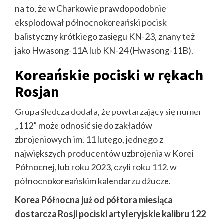
na to, że w Charkowie prawdopodobnie
eksplodował północnokoreański pocisk
balistyczny krótkiego zasięgu KN-23, znany też
jako Hwasong-11A lub KN-24 (Hwasong-11B).
Koreańskie pociski w rękach
Rosjan
Grupa śledcza dodała, że powtarzający się numer
„112” może odnosić się do zakładów
zbrojeniowych im. 11 lutego, jednego z
największych producentów uzbrojenia w Korei
Północnej, lub roku 2023, czyli roku 112. w
północnokoreańskim kalendarzu dżucze.
Korea Północna już od półtora miesiąca
dostarcza Rosji pociski artyleryjskie kalibru 122