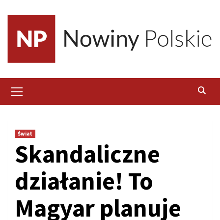
Skip
to
content
Primary
Menu
Świat
Skandaliczne
działanie! To
Magyar planuje