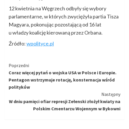
12 kwietnia na Węgrzech odbyły się wybory
parlamentarne, w których zwyciężyła partia Tisza
Magyara, pokonując pozostającą od 16 lat
u władzy koalicję kierowaną przez Orbana.
Źródło:
wpolityce.pl
Kontynuuj
Poprzedni
Coraz więcej pytań o wojska USA w Polsce i Europie.
czytanie
Pentagon wstrzymuje rotację, konsternacja wśród
polityków
Następny
W dniu pamięci ofiar represji Zełenski złożył kwiaty na
Polskim Cmentarzu Wojennym w Bykowni