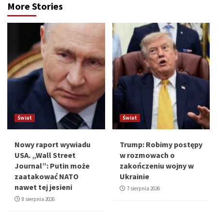
More Stories
Świat
Świat
Nowy raport wywiadu
Trump: Robimy postępy
USA. „Wall Street
w rozmowach o
Journal”: Putin może
zakończeniu wojny w
zaatakować NATO
Ukrainie
nawet tej jesieni
7 sierpnia 2026
8 sierpnia 2026