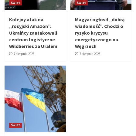
Świat
Świat
Kolejny atak na
Magyar ogłosił „dobrą
„rosyjski Amazon”.
wiadomość”. Chodzi o
Ukraińcy zaatakowali
ryzyko kryzysu
centrum logistyczne
energetycznego na
Wildberries za Uralem
Węgrzech
7 sierpnia 2026
7 sierpnia 2026
Świat