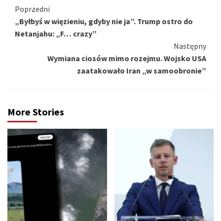
Kontynuuj
Poprzedni
„Byłbyś w więzieniu, gdyby nie ja”. Trump ostro do
czytanie
Netanjahu: „F… crazy”
Następny
Wymiana ciosów mimo rozejmu. Wojsko USA
zaatakowało Iran „w samoobronie”
More Stories