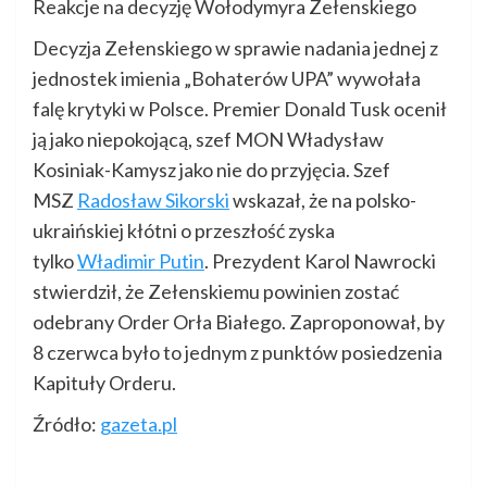
Reakcje na decyzję Wołodymyra Zełenskiego
Decyzja Zełenskiego w sprawie nadania jednej z
jednostek imienia „Bohaterów UPA” wywołała
falę krytyki w Polsce. Premier Donald Tusk ocenił
ją jako niepokojącą, szef MON Władysław
Kosiniak-Kamysz jako nie do przyjęcia. Szef
MSZ
Radosław Sikorski
wskazał, że na polsko-
ukraińskiej kłótni o przeszłość zyska
tylko
Władimir Putin
. Prezydent Karol Nawrocki
stwierdził, że Zełenskiemu powinien zostać
odebrany Order Orła Białego. Zaproponował, by
8 czerwca było to jednym z punktów posiedzenia
Kapituły Orderu.
Źródło:
gazeta.pl