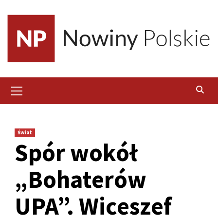
Skip
to
content
Primary
Menu
Świat
Spór wokół
„Bohaterów
UPA”. Wiceszef