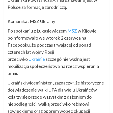
Ukraińska Powstańcza Armia uznawana jest w
Polsce za formację zbrodniczą.
Komunikat MSZ Ukrainy
Po spotkaniu z Łukasiewiczem
MSZ
w Kijowie
poinformowało we wtorek 2 czerwca na
Facebooku, że podczas trwającej od ponad
czterech lat wojny Rosji
przeciwko
Ukrainie
szczególnie ważna jest
mobilizacja społeczeństwa na rzecz wspierania
armii.
Ukraiński wiceminister „zaznaczył, że historyczne
doświadczenie walki UPA dla wielu Ukraińców
kojarzy się przede wszystkim z dążeniem do
niepodległości, walką przeciwko reżimowi
sowieckiemu oraz oporem wobec okupacji