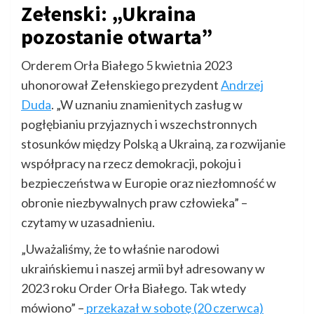
Zełenski: „Ukraina
pozostanie otwarta”
Orderem Orła Białego 5 kwietnia 2023
uhonorował Zełenskiego prezydent
Andrzej
Duda
. „W uznaniu znamienitych zasług w
pogłębianiu przyjaznych i wszechstronnych
stosunków między Polską a Ukrainą, za rozwijanie
współpracy na rzecz demokracji, pokoju i
bezpieczeństwa w Europie oraz niezłomność w
obronie niezbywalnych praw człowieka” –
czytamy w uzasadnieniu.
„Uważaliśmy, że to właśnie narodowi
ukraińskiemu i naszej armii był adresowany w
2023 roku Order Orła Białego. Tak wtedy
mówiono” –
przekazał w sobotę (20 czerwca)