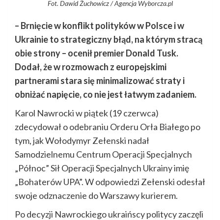
Fot. Dawid Żuchowicz / Agencja Wyborcza.pl
– Brnięcie w konflikt polityków w Polsce i w
Ukrainie to strategiczny błąd, na którym stracą
obie strony – ocenił premier Donald Tusk.
Dodał, że w rozmowach z europejskimi
partnerami stara się minimalizować straty i
obniżać napięcie, co nie jest łatwym zadaniem.
Karol Nawrocki w piątek (19 czerwca)
zdecydował o odebraniu Orderu Orła Białego po
tym, jak Wołodymyr Zełenski nadał
Samodzielnemu Centrum Operacji Specjalnych
„Północ” Sił Operacji Specjalnych Ukrainy imię
„Bohaterów UPA”. W odpowiedzi Zełenski odesłał
swoje odznaczenie do Warszawy kurierem.
Po decyzji Nawrockiego ukraińscy politycy zaczęli