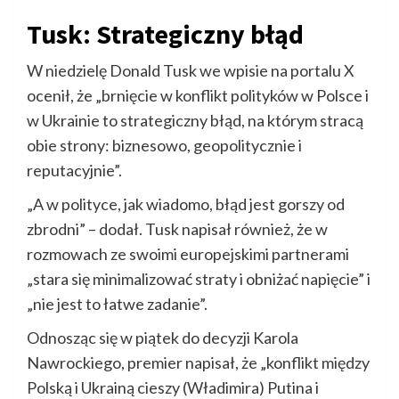
Tusk: Strategiczny błąd
W niedzielę Donald Tusk we wpisie na portalu X
ocenił, że „brnięcie w konflikt polityków w Polsce i
w Ukrainie to strategiczny błąd, na którym stracą
obie strony: biznesowo, geopolitycznie i
reputacyjnie”.
„A w polityce, jak wiadomo, błąd jest gorszy od
zbrodni” – dodał. Tusk napisał również, że w
rozmowach ze swoimi europejskimi partnerami
„stara się minimalizować straty i obniżać napięcie” i
„nie jest to łatwe zadanie”.
Odnosząc się w piątek do decyzji Karola
Nawrockiego, premier napisał, że „konflikt między
Polską i Ukrainą cieszy (Władimira) Putina i