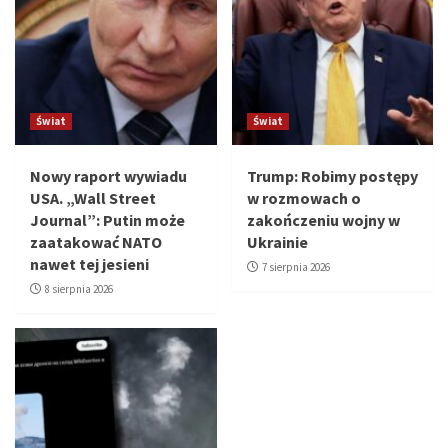
Świat
Świat
Nowy raport wywiadu
Trump: Robimy postępy
USA. „Wall Street
w rozmowach o
Journal”: Putin może
zakończeniu wojny w
zaatakować NATO
Ukrainie
nawet tej jesieni
7 sierpnia 2026
8 sierpnia 2026