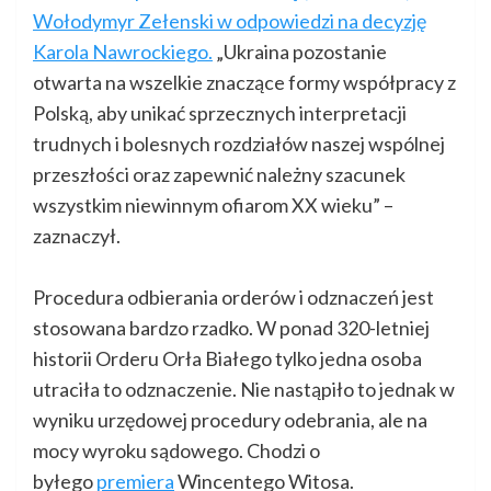
Wołodymyr Zełenski w odpowiedzi na decyzję
Karola Nawrockiego.
„Ukraina pozostanie
otwarta na wszelkie znaczące formy współpracy z
Polską, aby unikać sprzecznych interpretacji
trudnych i bolesnych rozdziałów naszej wspólnej
przeszłości oraz zapewnić należny szacunek
wszystkim niewinnym ofiarom XX wieku” –
zaznaczył.
Procedura odbierania orderów i odznaczeń jest
stosowana bardzo rzadko. W ponad 320-letniej
historii Orderu Orła Białego tylko jedna osoba
utraciła to odznaczenie. Nie nastąpiło to jednak w
wyniku urzędowej procedury odebrania, ale na
mocy wyroku sądowego. Chodzi o
byłego
premiera
Wincentego Witosa.