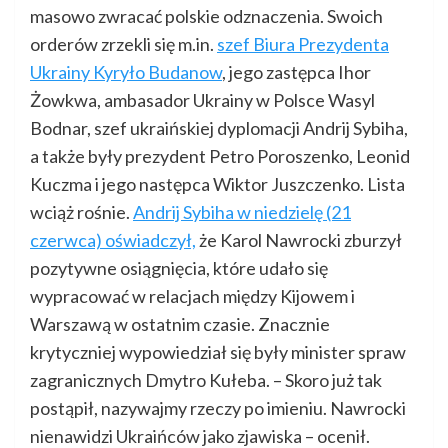
masowo zwracać polskie odznaczenia. Swoich
orderów zrzekli się m.in.
szef Biura Prezydenta
Ukrainy Kyryło Budanow
, jego zastępca Ihor
Żowkwa, ambasador Ukrainy w Polsce Wasyl
Bodnar, szef ukraińskiej dyplomacji Andrij Sybiha,
a także były prezydent Petro Poroszenko, Leonid
Kuczma i jego następca Wiktor Juszczenko. Lista
wciąż rośnie.
Andrij Sybiha w niedzielę (21
czerwca) oświadczył,
że Karol Nawrocki zburzył
pozytywne osiągnięcia, które udało się
wypracować w relacjach między Kijowem i
Warszawą w ostatnim czasie. Znacznie
krytyczniej wypowiedział się były minister spraw
zagranicznych Dmytro Kułeba. – Skoro już tak
postąpił, nazywajmy rzeczy po imieniu. Nawrocki
nienawidzi Ukraińców jako zjawiska – ocenił.