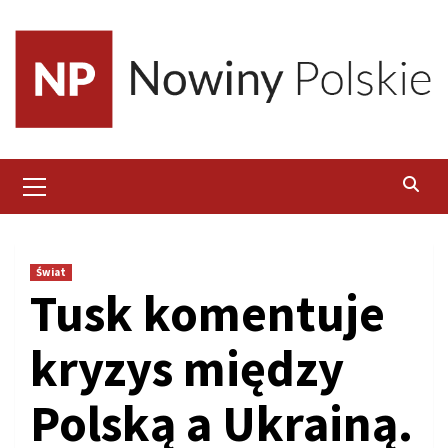
Skip
to
content
Primary
Menu
Świat
Tusk komentuje
kryzys między
Polską a Ukrainą.