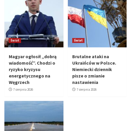
Świat
Świat
Magyar ogłosił „dobrą
Brutalne ataki na
wiadomość”. Chodzi o
Ukraińców w Polsce.
ryzyko kryzysu
Niemiecki dziennik
energetycznego na
pisze o zmianie
Węgrzech
nastawienia
7 sierpnia 2026
7 sierpnia 2026