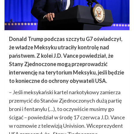
Donald Trump podczas szczytu G7 oświadczył,
że władze Meksyku utraciły kontrolę nad
państwem. Z kolei J.D. Vance powiedział, że
Stany Zjednoczone mogą przeprowadzić
interwencję na terytorium Meksyku, jeśli będzie
to konieczne do ochrony obywateli USA.
– Jeśli meksykański kartel narkotykowy zamierza
przemycić do Stanów Zjednoczonych dużą partię
broni i fentanylu (…), to oczywiście musimy go
ścigać – powiedział w środę 17 czerwca J.D. Vance
w rozmowie z telewizją Univision. Wiceprezydent