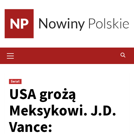
Skip
to
content
Primary
Menu
Świat
USA grożą
Meksykowi. J.D.
Vance: