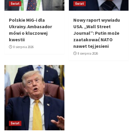
Świat
Świat
Polskie MiG-i dla
Nowy raport wywiadu
Ukrainy. Ambasador
USA. „Wall Street
mówi o kluczowej
Journal”: Putin może
kwestii
zaatakować NATO
nawet tej jesieni
8 sierpnia 2026
8 sierpnia 2026
Świat