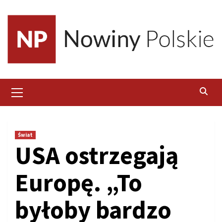
Skip
to
content
Primary
Menu
Świat
USA ostrzegają
Europę. „To
byłoby bardzo