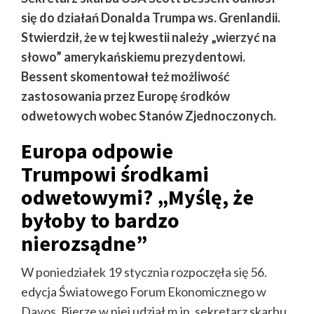
się do działań Donalda Trumpa ws. Grenlandii.
Stwierdził, że w tej kwestii należy „wierzyć na
słowo” amerykańskiemu prezydentowi.
Bessent skomentował też możliwość
zastosowania przez Europę środków
odwetowych wobec Stanów Zjednoczonych.
Europa odpowie
Trumpowi środkami
odwetowymi? „Myślę, że
byłoby to bardzo
nierozsądne”
W poniedziałek 19 stycznia rozpoczęła się 56.
edycja Światowego Forum Ekonomicznego w
Davos. Bierze w niej udział m.in. sekretarz skarbu