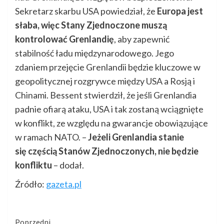
Sekretarz skarbu USA powiedział, że
Europa jest
słaba, więc Stany Zjednoczone muszą
kontrolować Grenlandię
, aby zapewnić
stabilność ładu międzynarodowego. Jego
zdaniem przejęcie Grenlandii będzie kluczowe w
geopolitycznej rozgrywce między USA a Rosją i
Chinami. Bessent stwierdził, że jeśli Grenlandia
padnie ofiarą ataku, USA i tak zostaną wciągnięte
w konflikt, ze względu na gwarancje obowiązujące
w ramach NATO. –
Jeżeli Grenlandia stanie
się częścią Stanów Zjednoczonych, nie będzie
konfliktu
– dodał.
Źródło:
gazeta.pl
Kontynuuj
Poprzedni