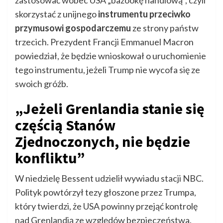
zastosować wobec USA „bazookę handlową”, czyli
skorzystać z unijnego
instrumentu przeciwko
przymusowi gospodarczemu
ze strony państw
trzecich. Prezydent Francji Emmanuel Macron
powiedział, że będzie wnioskował o uruchomienie
tego instrumentu, jeżeli Trump nie wycofa się ze
swoich gróźb.
„Jeżeli Grenlandia stanie się
częścią Stanów
Zjednoczonych, nie będzie
konfliktu”
W niedzielę Bessent udzielił wywiadu stacji NBC.
Polityk powtórzył tezy głoszone przez Trumpa,
który twierdzi, że USA powinny przejąć kontrolę
nad Grenlandią ze względów bezpieczeństwa.