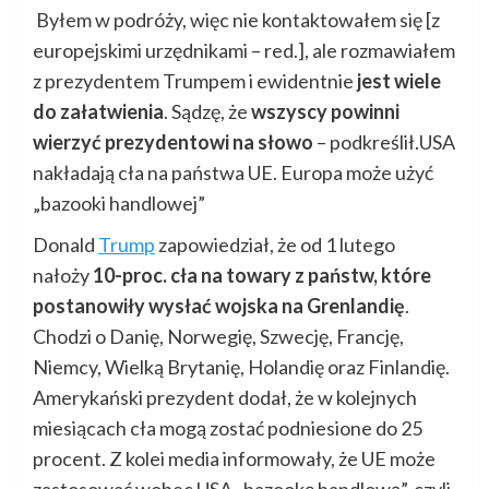
Byłem w podróży, więc nie kontaktowałem się [z
europejskimi urzędnikami – red.], ale rozmawiałem
z prezydentem Trumpem i ewidentnie
jest wiele
do załatwienia
. Sądzę, że
wszyscy powinni
wierzyć prezydentowi na słowo
– podkreślił.USA
nakładają cła na państwa UE. Europa może użyć
„bazooki handlowej”
Donald
Trump
zapowiedział, że od 1 lutego
nałoży
10-proc. cła na towary z państw, które
postanowiły wysłać wojska na Grenlandię
.
Chodzi o Danię, Norwegię, Szwecję, Francję,
Niemcy, Wielką Brytanię, Holandię oraz Finlandię.
Amerykański prezydent dodał, że w kolejnych
miesiącach cła mogą zostać podniesione do 25
procent. Z kolei media informowały, że UE może