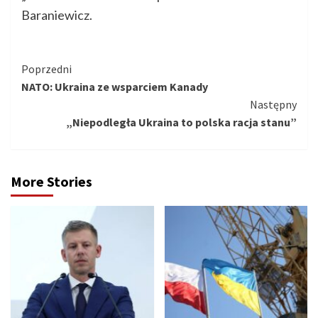
Baraniewicz.
Kontynuuj
Poprzedni
NATO: Ukraina ze wsparciem Kanady
czytanie
Następny
„Niepodległa Ukraina to polska racja stanu”
More Stories