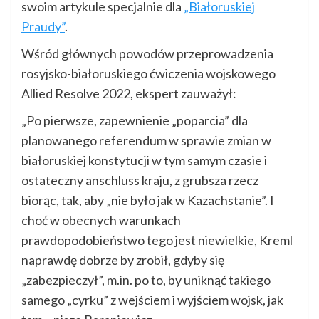
swoim artykule specjalnie dla
„Białoruskiej
Praudy”
.
Wśród głównych powodów przeprowadzenia
rosyjsko-białoruskiego ćwiczenia wojskowego
Allied Resolve 2022, ekspert zauważył:
„Po pierwsze, zapewnienie „poparcia” dla
planowanego referendum w sprawie zmian w
białoruskiej konstytucji w tym samym czasie i
ostateczny anschluss kraju, z grubsza rzecz
biorąc, tak, aby „nie było jak w Kazachstanie”. I
choć w obecnych warunkach
prawdopodobieństwo tego jest niewielkie, Kreml
naprawdę dobrze by zrobił, gdyby się
„zabezpieczył”, m.in. po to, by uniknąć takiego
samego „cyrku” z wejściem i wyjściem wojsk, jak