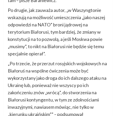
tam – pisze Baraniewicz.
Po drugie, jak zauważa autor, „w Waszyngtonie
wskazują na możliwość umieszczenia „jako naszej
odpowiedzi na NATO” broni jądrowej na
terytorium Białorusi, tym bardziej, że zmiany w
konstytucji na to pozwolą, a jeśli Moskwa powie
„musimy”, to nikt na Białorusi nie będzie się temu
specjalnie opierał”.
„Po trzecie, że przerzut rosyjskich wojskowych na
Białoruś na wspólne ćwiczenia może być
wykorzystany jako droga do ich dalszego ataku na
Ukrainę lub, ponieważ nie wszyscy po ich
zakończeniu znów „wrócą”, do stworzenia na
Białorusi kontyngentu, w tym ze zdolnościami
inwazyjnymi, nawiasem mówiąc, nie tylko w
„kierunku ukraińskim”” – podsumował