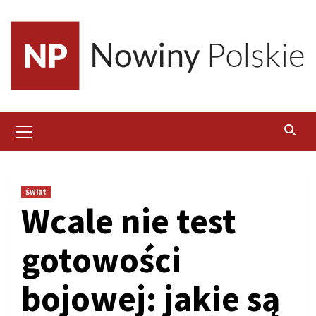
Skip
to
content
Primary
Menu
Świat
Wcale nie test
gotowości
bojowej: jakie są