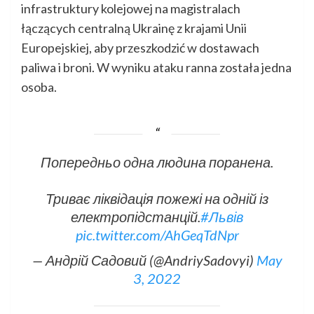
infrastruktury kolejowej na magistralach
łączących centralną Ukrainę z krajami Unii
Europejskiej, aby przeszkodzić w dostawach
paliwa i broni. W wyniku ataku ranna została jedna
osoba.
Попередньо одна людина поранена.
Триває ліквідація пожежі на одній із
електропідстанцій.
#Львів
pic.twitter.com/AhGeqTdNpr
— Андрій Садовий (@AndriySadovyi)
May
3, 2022