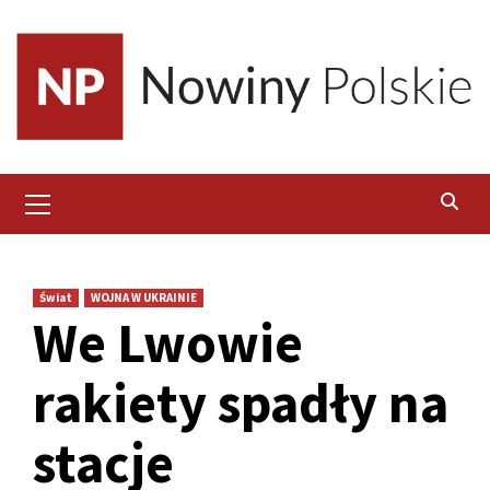
Skip
to
content
Primary
Menu
Świat
WOJNA W UKRAINIE
We Lwowie
rakiety spadły na
stacje