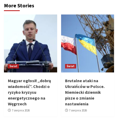
More Stories
Świat
Świat
Magyar ogłosił „dobrą
Brutalne ataki na
wiadomość”. Chodzi o
Ukraińców w Polsce.
ryzyko kryzysu
Niemiecki dziennik
energetycznego na
pisze o zmianie
Węgrzech
nastawienia
7 sierpnia 2026
7 sierpnia 2026