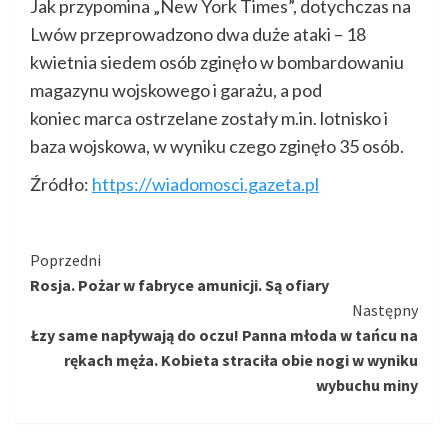
Jak przypomina „New York Times”, dotychczas na
Lwów przeprowadzono dwa duże ataki – 18
kwietnia siedem osób zginęło w bombardowaniu
magazynu wojskowego i garażu, a pod
koniec marca ostrzelane zostały m.in. lotnisko i
baza wojskowa, w wyniku czego zginęło 35 osób.
Źródło:
https://wiadomosci.gazeta.pl
Kontynuuj
Poprzedni
Rosja. Pożar w fabryce amunicji. Są ofiary
czytanie
Następny
Łzy same napływają do oczu! Panna młoda w tańcu na
rękach męża. Kobieta straciła obie nogi w wyniku
wybuchu miny