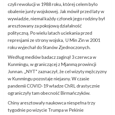
czyli rewolucji w 1988 roku, której celem było
obalenie junty wojskowej. Jak mówił przed laty w
wywiadzie, niemal każdy członek jego rodziny był
aresztowany za pokojową działalność
polityczną. Po wielu latach uciekania przed
represjami ze strony wojska, U Min Zin w 2001
roku wyjechał do Stanów Zjednoczonych.
Według mediów badacz zaginął 3 czerwca w
Kunmingu, w graniczącej z Mjanmą prowincji
Junnan. „NYT” zaznaczył, że cel wizyty mężczyzny
w Kunmingu pozostaje niejasny. W czasie
pandemii COVID-19 władze ChRL drastycznie
ograniczyły tam obecność Birmańczyków.
Chiny aresztowały naukowca niespełna trzy
tygodnie po wizycie Trumpa w Pekinie