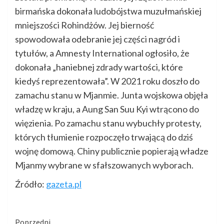
birmańska dokonała ludobójstwa muzułmańskiej
mniejszości Rohindżów. Jej bierność
spowodowała odebranie jej części nagród i
tytułów, a Amnesty International ogłosiło, że
dokonała „haniebnej zdrady wartości, które
kiedyś reprezentowała”. W 2021 roku doszło do
zamachu stanu w Mjanmie. Junta wojskowa objęła
władzę w kraju, a Aung San Suu Kyi wtrącono do
więzienia. Po zamachu stanu wybuchły protesty,
których tłumienie rozpoczęło trwającą do dziś
wojnę domową. Chiny publicznie popierają władze
Mjanmy wybrane w sfałszowanych wyborach.
Źródło:
gazeta.pl
Kontynuuj
Poprzedni