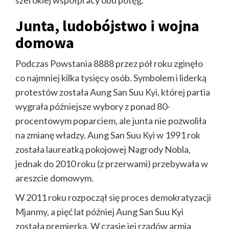
szerokiej współpracy obu potęg.
Junta, ludobójstwo i wojna
domowa
Podczas Powstania 8888 przez pół roku zginęło
co najmniej kilka tysięcy osób. Symbolem i liderką
protestów została Aung San Suu Kyi, której partia
wygrała późniejsze wybory z ponad 80-
procentowym poparciem, ale junta nie pozwoliła
na zmianę władzy. Aung San Suu Kyi w 1991 rok
została laureatką pokojowej Nagrody Nobla,
jednak do 2010 roku (z przerwami) przebywała w
areszcie domowym.
W 2011 roku rozpoczął się proces demokratyzacji
Mjanmy, a pięć lat później Aung San Suu Kyi
została premierką. W czasie jej rządów armia