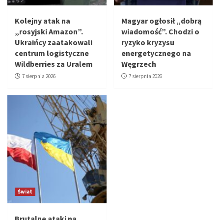
Kolejny atak na
Magyar ogłosił „dobrą
„rosyjski Amazon”.
wiadomość”. Chodzi o
Ukraińcy zaatakowali
ryzyko kryzysu
centrum logistyczne
energetycznego na
Wildberries za Uralem
Węgrzech
7 sierpnia 2026
7 sierpnia 2026
Świat
Brutalne ataki na