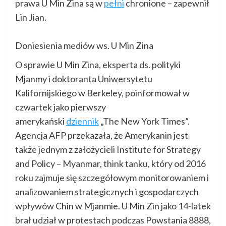
prawa U Min Zina są w
pełni
chronione – zapewnił
Lin Jian.
Doniesienia mediów ws. U Min Zina
O sprawie U Min Zina, eksperta ds. polityki
Mjanmy i doktoranta Uniwersytetu
Kalifornijskiego w Berkeley, poinformował w
czwartek jako pierwszy
amerykański
dziennik
„The New York Times”.
Agencja AFP przekazała, że Amerykanin jest
także jednym z założycieli Institute for Strategy
and Policy – Myanmar, think tanku, który od 2016
roku zajmuje się szczegółowym monitorowaniem i
analizowaniem strategicznych i gospodarczych
wpływów Chin w Mjanmie. U Min Zin jako 14-latek
brał udział w protestach podczas Powstania 8888,