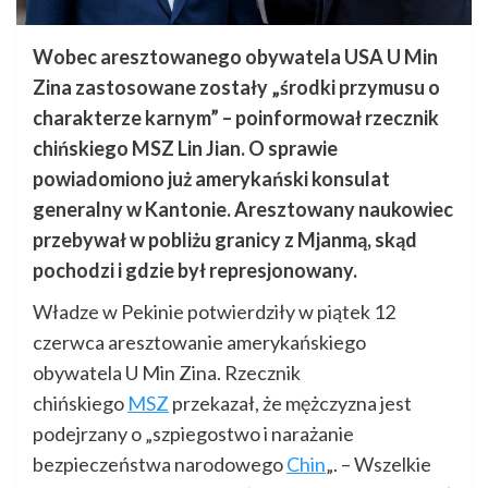
Wobec aresztowanego obywatela USA U Min
Zina zastosowane zostały „środki przymusu o
charakterze karnym” – poinformował rzecznik
chińskiego MSZ Lin Jian. O sprawie
powiadomiono już amerykański konsulat
generalny w Kantonie. Aresztowany naukowiec
przebywał w pobliżu granicy z Mjanmą, skąd
pochodzi i gdzie był represjonowany.
Władze w Pekinie potwierdziły w piątek 12
czerwca aresztowanie amerykańskiego
obywatela U Min Zina. Rzecznik
chińskiego
MSZ
przekazał, że mężczyzna jest
podejrzany o „szpiegostwo i narażanie
bezpieczeństwa narodowego
Chin
„. – Wszelkie