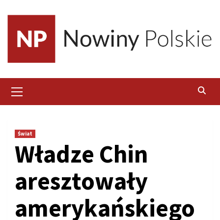
Skip
to
content
Primary
Menu
Świat
Władze Chin
aresztowały
amerykańskiego