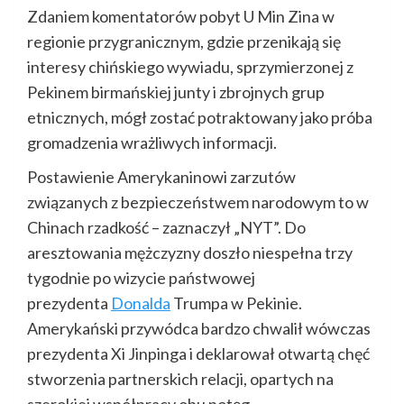
Zdaniem komentatorów pobyt U Min Zina w
regionie przygranicznym, gdzie przenikają się
interesy chińskiego wywiadu, sprzymierzonej z
Pekinem birmańskiej junty i zbrojnych grup
etnicznych, mógł zostać potraktowany jako próba
gromadzenia wrażliwych informacji.
Postawienie Amerykaninowi zarzutów
związanych z bezpieczeństwem narodowym to w
Chinach rzadkość – zaznaczył „NYT”. Do
aresztowania mężczyzny doszło niespełna trzy
tygodnie po wizycie państwowej
prezydenta
Donalda
Trumpa w Pekinie.
Amerykański przywódca bardzo chwalił wówczas
prezydenta Xi Jinpinga i deklarował otwartą chęć
stworzenia partnerskich relacji, opartych na