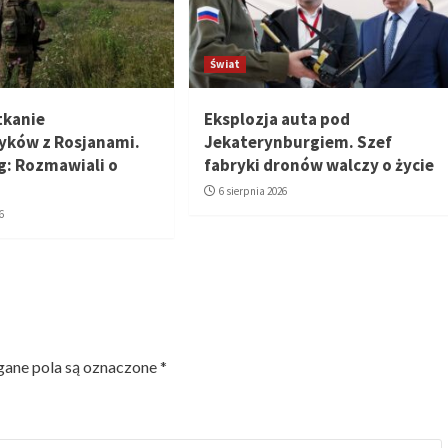
Świat
tkanie
Eksplozja auta pod
yków z Rosjanami.
Jekaterynburgiem. Szef
: Rozmawiali o
fabryki dronów walczy o życie
6 sierpnia 2026
6
ne pola są oznaczone
*