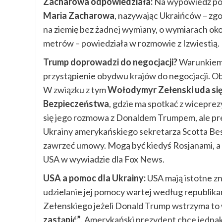
Zacharowa odpowiedziała:
Na wypowiedź pol
Maria Zacharowa
, nazywając Ukraińców – zgo
na ziemię bez żadnej wymiany, o wymiarach ok
metrów – powiedziała w rozmowie z Izwiestią.
Trump doprowadzi do negocjacji?
Warunkiem 
przystąpienie obydwu krajów do negocjacji. Ob
W związku z tym
Wołodymyr Zełenski uda się
Bezpieczeństwa
, gdzie ma spotkać z wicepr
się jego rozmowa z Donaldem Trumpem, ale pr
Ukrainy amerykańskiego sekretarza Scotta Be
zawrzeć umowy. Mogą być kiedyś Rosjanami, a 
USA w wywiadzie dla Fox News.
USA a pomoc dla Ukrainy:
USA mają istotne zn
udzielanie jej pomocy wartej według republika
Zełenskiego jeżeli Donald Trump wstrzyma to
zastąpić”
. Amerykański prezydent chce jedna