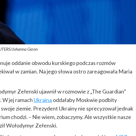
EUTERS/Johanna Geron
onuje oddanie obwodu kurskiego podczas rozmów
zekiwał w zamian. Na jego słowa ostro zareagowała Maria
dymyr Zełenski ujawnił w rozmowie z „The Guardian”
w
. W jej ramach
Ukraina
oddałaby Moskwie podbity
 swoje ziemie. Prezydent Ukrainy nie sprecyzował jednak
ium chodzi. – Nie wiem, zobaczymy. Ale wszystkie nasze
rdził Wołodymyr Zełenski.