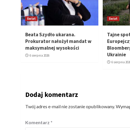
Świat
Świat
Beata Szydło ukarana.
Tajne spo
Prokurator nałożył mandat w
Europejcz
maksymalnej wysokości
Bloomberg
Ukrainie
6 sierpnia 2026
6 sierpnia 202
Dodaj komentarz
Twój adres e-mail nie zostanie opublikowany.
Wymaga
Komentarz
*