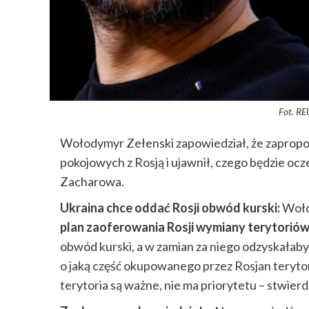
Fot. R
Wołodymyr Zełenski zapowiedział, że zaprop
pokojowych z Rosją i ujawnił, czego będzie oc
Zacharowa.
Ukraina chce oddać Rosji obwód kurski:
Woło
plan zaoferowania Rosji wymiany terytorió
obwód kurski, a w zamian za niego odzyskałaby
o jaką część okupowanego przez Rosjan terytor
terytoria są ważne, nie ma priorytetu – stwie