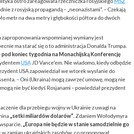
ityka ostro zareagowała rzeczniczka rosyjskiego
MSZ
dnie z rosyjską propagandą – „neonazistami”. – Czekają
oło metr na dwa metry i głębokości półtora do dwóch
zaproponowania wspomnianej wymiany jest
ecnie ma starać się o to administracja Donalda Trumpa.
 pod koniec tygodnia na Monachijską Konferencję
ezydentem
USA
JD Vance’em. Nie wiadomo, kiedy odbędzie
ezydent USA zapowiedział we wtorek wysłanie do
ssenta. – Oni (Ukraina) mogą zawrzeć umowę, mogą nie
mogą nie być kiedyś Rosjanami – powiedział prezydent
aczenie dla przebiegu wojny w Ukrainie z uwagi na
nina
„setki miliardów dolarów”
. Zdaniem Wołodymyra
 wsparcie,
„Europa nie będzie w stanie samodzielnie go
k w zamian ukraińskich zasobów, co proponował