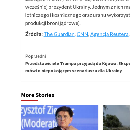
wcześniej prezydent Ukrainy. Jednym z nich ma
lotniczego i kosmicznego oraz uranu wykorzys
produkcji broni jądrowej.
Źródła:
The Guardian
,
CNN
,
Agencja Reutera
Kontynuuj
Poprzedni
Przedstawiciele Trumpa przyjadą do Kijowa. Eksp
czytanie
mówi o niepokojącym scenariuszu dla Ukrainy
More Stories