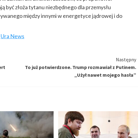
ją być złoża tytanu niezbędnego dla przemysłu
tywanego między innymi w energetyce jądrowej i do
,
Ura News
Następny
ert
To już potwierdzone. Trump rozmawiał z Putinem.
„Użył nawet mojego hasła”