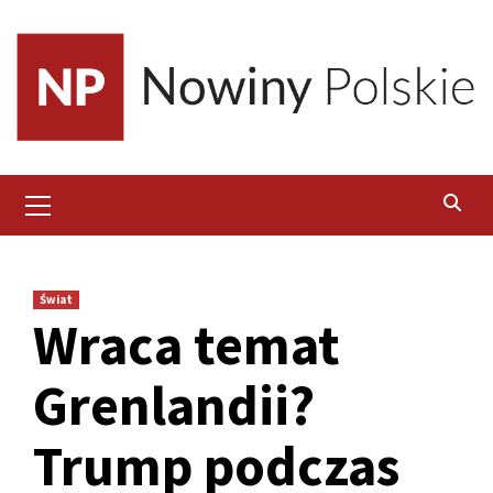
Skip
to
content
Primary
Menu
Świat
Wraca temat
Grenlandii?
Trump podczas