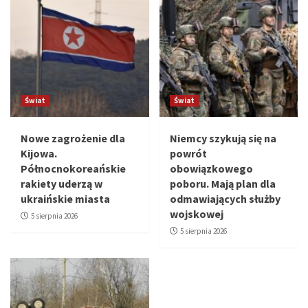
Świat
Świat
Nowe zagrożenie dla
Niemcy szykują się na
Kijowa.
powrót
Północnokoreańskie
obowiązkowego
rakiety uderzą w
poboru. Mają plan dla
ukraińskie miasta
odmawiających służby
wojskowej
5 sierpnia 2026
5 sierpnia 2026