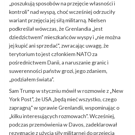
„poszukują sposobów na przejęcie własności i
kontroli” nad wyspą, choć wcześniej odrzuciły
wariant przejęcia jej siłą militarną. Nielsen
podkreślał wówczas, że Grenlandia „jest
dziedzictwem” mieszkańców wyspy i „nie można
jej kupić ani sprzedać”, zwracając uwagę, że
terytorium to jest członkiem NATO za
pośrednictwem Danii, a naruszanie granic i
suwerenności państw grozi, jego zdaniem,
„podziałem świata”.
Sam Trump w styczniu mówił w rozmowie z „New
York Post”, że USA „będą mieć wszystko, czego
zapragną” w sprawie Grenlandii, wspominając o
„kilku interesujących rozmowach”. Wcześniej,
podczas przemówienia w Davos, zadeklarował
rezygnację z użycia siły militarnej do przejęcia