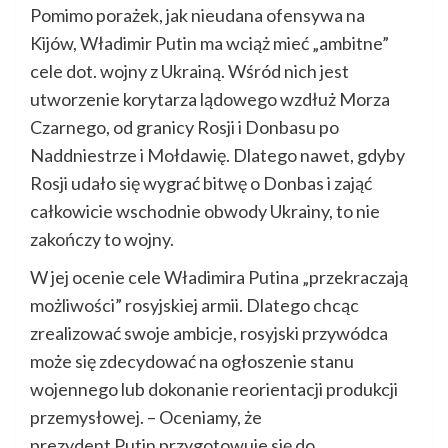
Pomimo porażek, jak nieudana ofensywa na
Kijów, Władimir Putin ma wciąż mieć „ambitne”
cele dot. wojny z Ukrainą. Wśród nich jest
utworzenie korytarza lądowego wzdłuż Morza
Czarnego, od granicy Rosji i Donbasu po
Naddniestrze i Mołdawię. Dlatego nawet, gdyby
Rosji udało się wygrać bitwę o Donbas i zająć
całkowicie wschodnie obwody Ukrainy, to nie
zakończy to wojny.
W jej ocenie cele Władimira Putina „przekraczają
możliwości” rosyjskiej armii. Dlatego chcąc
zrealizować swoje ambicje, rosyjski przywódca
może się zdecydować na ogłoszenie stanu
wojennego lub dokonanie reorientacji produkcji
przemysłowej. – Oceniamy, że
prezydent Putin przygotowuje się do