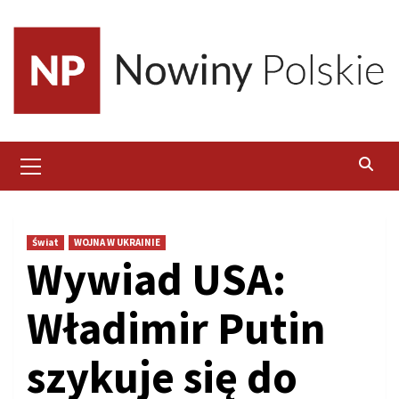
Skip
to
content
Primary
Menu
Świat
WOJNA W UKRAINIE
Wywiad USA:
Władimir Putin
szykuje się do