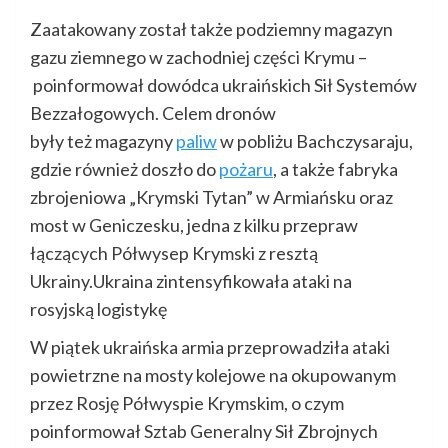
Zaatakowany został także podziemny magazyn
gazu ziemnego w zachodniej części Krymu –
poinformował dowódca ukraińskich Sił Systemów
Bezzałogowych. Celem dronów
były też magazyny
paliw
w pobliżu Bachczysaraju,
gdzie również doszło do
pożaru
, a także fabryka
zbrojeniowa „Krymski Tytan” w Armiańsku oraz
most w Geniczesku, jedna z kilku przepraw
łączących Półwysep Krymski z resztą
Ukrainy.Ukraina zintensyfikowała ataki na
rosyjską logistykę
W piątek ukraińska armia przeprowadziła ataki
powietrzne na mosty kolejowe na okupowanym
przez Rosję Półwyspie Krymskim, o czym
poinformował Sztab Generalny Sił Zbrojnych