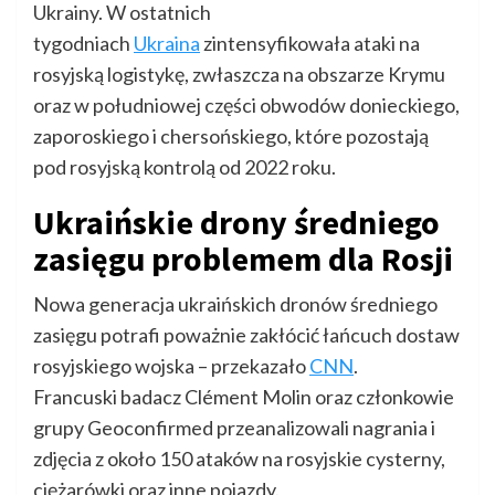
Ukrainy. W ostatnich
tygodniach
Ukraina
zintensyfikowała ataki na
rosyjską logistykę, zwłaszcza na obszarze Krymu
oraz w południowej części obwodów donieckiego,
zaporoskiego i chersońskiego, które pozostają
pod rosyjską kontrolą od 2022 roku.
Ukraińskie drony średniego
zasięgu problemem dla Rosji
Nowa generacja ukraińskich dronów średniego
zasięgu potrafi poważnie zakłócić łańcuch dostaw
rosyjskiego wojska – przekazało
CNN
.
Francuski badacz Clément Molin oraz członkowie
grupy Geoconfirmed przeanalizowali nagrania i
zdjęcia z około 150 ataków na rosyjskie cysterny,
ciężarówki oraz inne pojazdy.