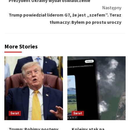
Prezydent Ukrainy wydał oświadczenie
Następny
Trump powiedział liderom G7, że jest „szefem”. Teraz
tłumaczy: Byłem po prostu uroczy
More Stories
Świat
Świat
Trump: Robimy postępy
Kolejny atak na