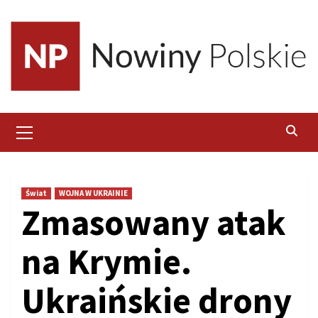
Skip
to
content
Primary
Menu
Świat
WOJNA W UKRAINIE
Zmasowany atak
na Krymie.
Ukraińskie drony