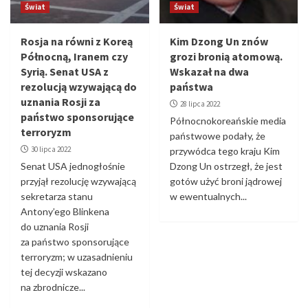
Świat
Świat
Rosja na równi z Koreą
Kim Dzong Un znów
Północną, Iranem czy
grozi bronią atomową.
Syrią. Senat USA z
Wskazał na dwa
rezolucją wzywającą do
państwa
uznania Rosji za
28 lipca 2022
państwo sponsorujące
Północnokoreańskie media
terroryzm
państwowe podały, że
30 lipca 2022
przywódca tego kraju Kim
Senat USA jednogłośnie
Dzong Un ostrzegł, że jest
przyjął rezolucję wzywającą
gotów użyć broni jądrowej
sekretarza stanu
w ewentualnych...
Antony’ego Blinkena
do uznania Rosji
za państwo sponsorujące
terroryzm; w uzasadnieniu
tej decyzji wskazano
na zbrodnicze...