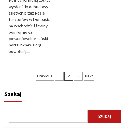
Północnej mogą zostać
wysłani do odbudowy
zajętych przez Rosję
terytoriów w Donbasie
na wschodzie Ukrainy -
poinformował
południowokoreański
portal nknews.org,
powołując...
Stronicowanie
Previous
1
2
3
Next
wpisów
Szukaj
Szukaj