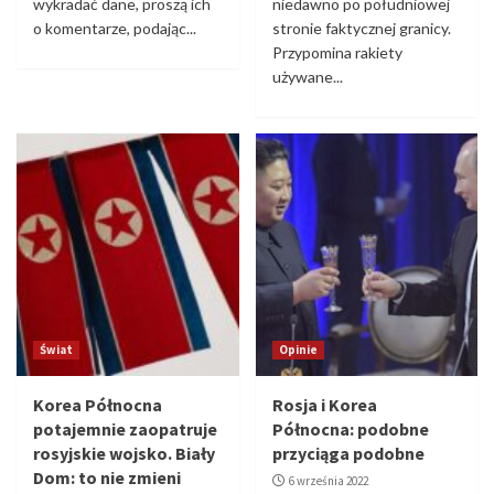
wykradać dane, proszą ich
niedawno po południowej
o komentarze, podając...
stronie faktycznej granicy.
Przypomina rakiety
używane...
Świat
Opinie
Korea Północna
Rosja i Korea
potajemnie zaopatruje
Północna: podobne
rosyjskie wojsko. Biały
przyciąga podobne
Dom: to nie zmieni
6 września 2022