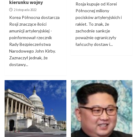
kierunku wojny
Rosja kupuje od Korei
2 listopada 2022
Północnej miliony
Korea Północna dostarcza
pocisków artyleryjskich i
Rosji znaczące ilości
rakiet. To znak, że
amunicji artyleryjskiej -
zachodnie sankcje
poinformował rzecznik
poważnie ograniczyły
Rady Bezpieczeństwa
łańcuchy dostaw i...
Narodowego John Kirby.
Zaznaczył jednak, że
dostawy...