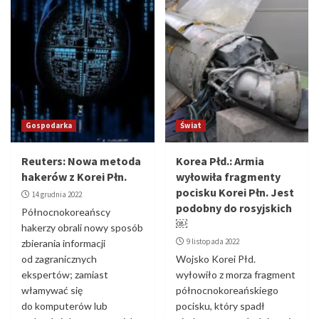
Gospodarka
Świat
Reuters: Nowa metoda
Korea Płd.: Armia
hakerów z Korei Płn.
wyłowiła fragmenty
pocisku Korei Płn. Jest
14 grudnia 2022
podobny do rosyjskich
Północnokoreańscy
￼
hakerzy obrali nowy sposób
9 listopada 2022
zbierania informacji
od zagranicznych
Wojsko Korei Płd.
ekspertów; zamiast
wyłowiło z morza fragment
włamywać się
północnokoreańskiego
do komputerów lub
pocisku, który spadł