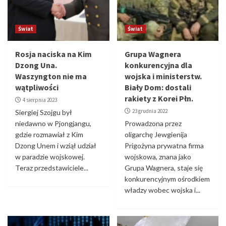
Świat
Świat
Rosja naciska na Kim
Grupa Wagnera
Dzong Una.
konkurencyjna dla
Waszyngton nie ma
wojska i ministerstw.
wątpliwości
Biały Dom: dostali
rakiety z Korei Płn.
4 sierpnia 2023
23 grudnia 2022
Siergiej Szojgu był
niedawno w Pjongjangu,
Prowadzona przez
gdzie rozmawiał z Kim
oligarchę Jewgienija
Dzong Unem i wziął udział
Prigożyna prywatna firma
w paradzie wojskowej.
wojskowa, znana jako
Teraz przedstawiciele...
Grupa Wagnera, staje się
konkurencyjnym ośrodkiem
władzy wobec wojska i...