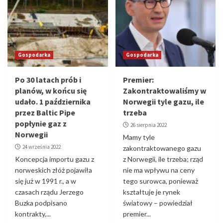
Gospodarka
Gospodarka
Po 30 latach prób i
Premier:
planów, w końcu się
Zakontraktowaliśmy w
udało. 1 października
Norwegii tyle gazu, ile
przez Baltic Pipe
trzeba
popłynie gaz z
26 sierpnia 2022
Norwegii
Mamy tyle
24 września 2022
zakontraktowanego gazu
Koncepcja importu gazu z
z Norwegii, ile trzeba; rząd
norweskich złóż pojawiła
nie ma wpływu na ceny
się już w 1991 r., a w
tego surowca, ponieważ
czasach rządu Jerzego
kształtuje je rynek
Buzka podpisano
światowy – powiedział
kontrakty,...
premier...