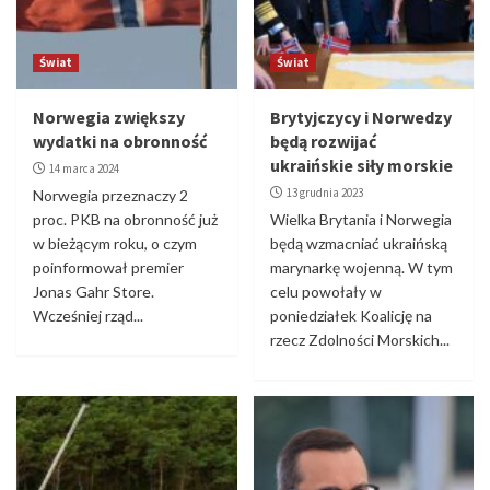
Świat
Świat
Norwegia zwiększy
Brytyjczycy i Norwedzy
wydatki na obronność
będą rozwijać
ukraińskie siły morskie
14 marca 2024
13 grudnia 2023
Norwegia przeznaczy 2
proc. PKB na obronność już
Wielka Brytania i Norwegia
w bieżącym roku, o czym
będą wzmacniać ukraińską
poinformował premier
marynarkę wojenną. W tym
Jonas Gahr Store.
celu powołały w
Wcześniej rząd...
poniedziałek Koalicję na
rzecz Zdolności Morskich...