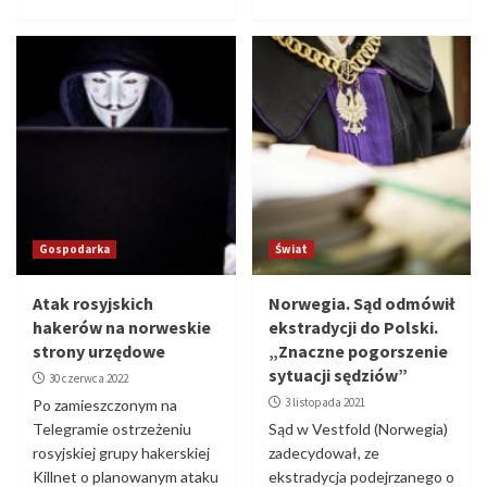
Gospodarka
Świat
Atak rosyjskich
Norwegia. Sąd odmówił
hakerów na norweskie
ekstradycji do Polski.
strony urzędowe
„Znaczne pogorszenie
sytuacji sędziów”
30 czerwca 2022
3 listopada 2021
Po zamieszczonym na
Telegramie ostrzeżeniu
Sąd w Vestfold (Norwegia)
rosyjskiej grupy hakerskiej
zadecydował, ze
Killnet o planowanym ataku
ekstradycja podejrzanego o