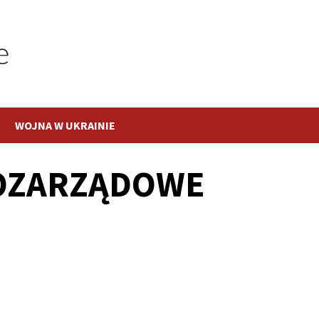
WOJNA W UKRAINIE
OZARZĄDOWE