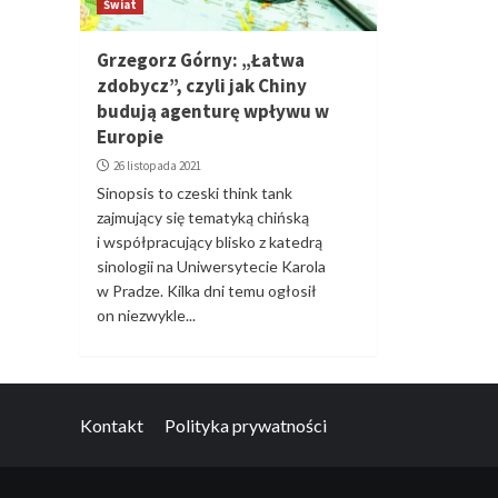
Świat
Grzegorz Górny: „Łatwa
zdobycz”, czyli jak Chiny
budują agenturę wpływu w
Europie
26 listopada 2021
Sinopsis to czeski think tank
zajmujący się tematyką chińską
i współpracujący blisko z katedrą
sinologii na Uniwersytecie Karola
w Pradze. Kilka dni temu ogłosił
on niezwykle...
Kontakt
Polityka prywatności