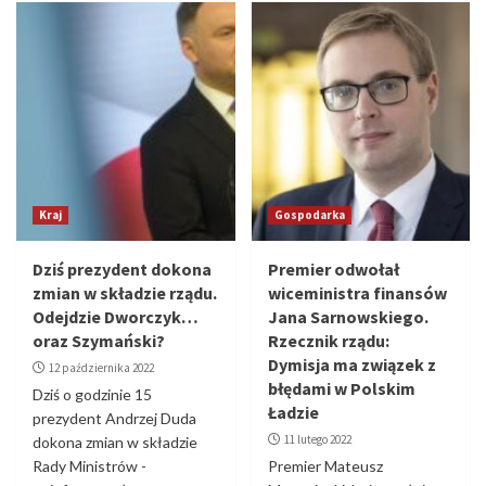
Kraj
Gospodarka
Dziś prezydent dokona
Premier odwołał
zmian w składzie rządu.
wiceministra finansów
Odejdzie Dworczyk…
Jana Sarnowskiego.
oraz Szymański?
Rzecznik rządu:
Dymisja ma związek z
12 października 2022
błędami w Polskim
Dziś o godzinie 15
Ładzie
prezydent Andrzej Duda
11 lutego 2022
dokona zmian w składzie
Rady Ministrów -
Premier Mateusz