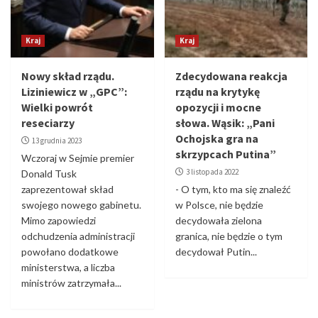
Kraj
Kraj
Nowy skład rządu.
Zdecydowana reakcja
Liziniewicz w „GPC”:
rządu na krytykę
Wielki powrót
opozycji i mocne
reseciarzy
słowa. Wąsik: „Pani
Ochojska gra na
13 grudnia 2023
skrzypcach Putina”
Wczoraj w Sejmie premier
3 listopada 2022
Donald Tusk
zaprezentował skład
- O tym, kto ma się znaleźć
swojego nowego gabinetu.
w Polsce, nie będzie
Mimo zapowiedzi
decydowała zielona
odchudzenia administracji
granica, nie będzie o tym
powołano dodatkowe
decydował Putin...
ministerstwa, a liczba
ministrów zatrzymała...