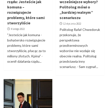
rządu: Jesteście jak
wcześniejsze wybory?
komuna –
Politolog mówi o
rozwiązujecie
„bardziej realnym”
problemy, które sami
scenariuszu
stworzyliście
12 stycznia 2022
4 lutego 2022
Politolog Rafał Chwedoruk
"Jesteście jak komuna -
przekonuje, że
bohatersko rozwiązujecie
perspektywa
problemy, które sami
przedterminowych
stworzyliście, płacąc za to
wyborów nie wydaje się
miliony złotych. Kpina" -
obecnie realna. Politolog
ocenił działania rządu...
przedstawia inny
scenariusz. - Sam sygnał...