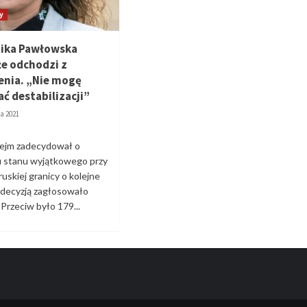
y
nika Pawłowska
że odchodzi z
nia. „Nie mogę
ć destabilizacji”
a 2021
ejm zadecydował o
u stanu wyjątkowego przy
ruskiej granicy o kolejne
ą decyzją zagłosowało
Przeciw było 179...