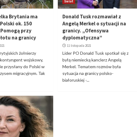
Świat
elka Brytania ma
Donald Tusk rozmawiał z
Polski ok. 150
Angelą Merkel o sytuacji na
. Pomogą przy
granicy. „Ofensywa
łotu na granicy
dyplomatyczna”
2021
11 listopada 2021
ytyjskich żołnierzy
Lider PO Donald Tusk spotkał się z
ć kontyngent wojskowy,
byłą niemiecką kanclerz Angelą
ie przysłany do Polski w
Merkel. Tematem rozmów była
yzysem migracyjnym. Tak
sytuacja na granicy polsko-
białoruskiej -...