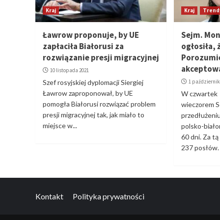
Kraj
Kraj
Trend
Ławrow proponuje, by UE
Sejm. Mo
zapłaciła Białorusi za
ogłosiła, 
rozwiązanie presji migracyjnej
Porozumie
akceptowa
10 listopada 2021
Szef rosyjskiej dyplomacji Siergiej
1 październik
Ławrow zaproponował, by UE
W czwartek
pomogła Białorusi rozwiązać problem
wieczorem S
presji migracyjnej tak, jak miało to
przedłużeni
miejsce w...
polsko-biało
60 dni. Za t
237 posłów. 
Kontakt
Polityka prywatności