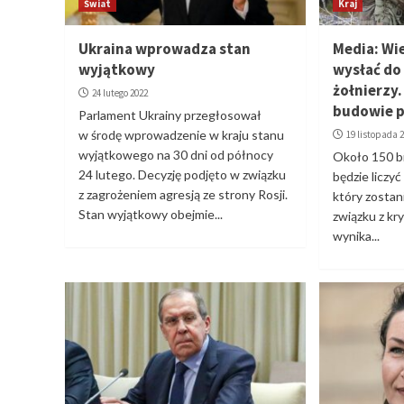
Świat
Kraj
Ukraina wprowadza stan
Media: Wi
wyjątkowy
wysłać do 
żołnierzy
24 lutego 2022
budowie p
Parlament Ukrainy przegłosował
w środę wprowadzenie w kraju stanu
19 listopada 
wyjątkowego na 30 dni od północy
Około 150 br
24 lutego. Decyzję podjęto w związku
będzie liczy
z zagrożeniem agresją ze strony Rosji.
który zostan
Stan wyjątkowy obejmie...
związku z kr
wynika...